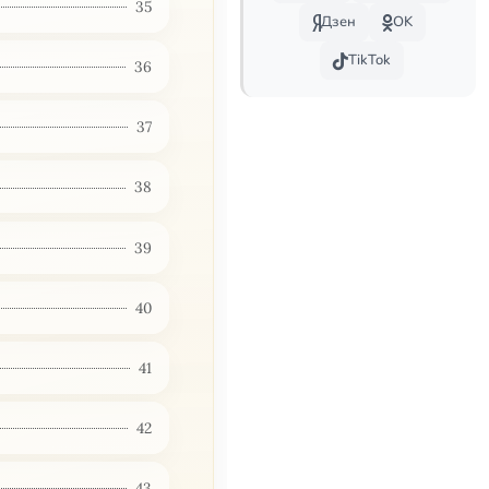
35
Дзен
OK
TikTok
36
37
38
39
40
41
42
43