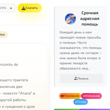
+
Скачать
25%
Срочная
адресная
помощь
Каждый день к нам
тва
приходят новые просьбы
о помощи. Часто
оказывается, что помощь
нужна даже не сегодня –
она нужна была вчера: в
приеме лекарств
vicomte de
образовался нед…
Помочь
ющего трактата
 включая две
- повести "Атала" и
Популярное
Избранное
 другой работы
Позже
 и суждения о духе