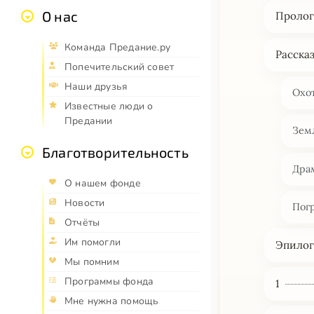
О нас
Проло
Команда Предание.ру
Расска
Попечительский совет
Наши друзья
Охо
Известные люди о
Предании
Зем
Благотворительность
Дра
О нашем фонде
Новости
Пог
Отчёты
Им помогли
Эпило
Мы помним
Программы фонда
1
Мне нужна помощь