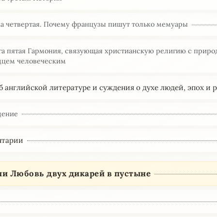
ва четвертая. Почему французы пишут только мемуары
га пятая Гармония, связующая христианскую религию с приро
дцем человеческим
б английской литературе и суждения о духе людей, эпох и
дение
нтарии
ли Любовь двух дикарей в пустыне