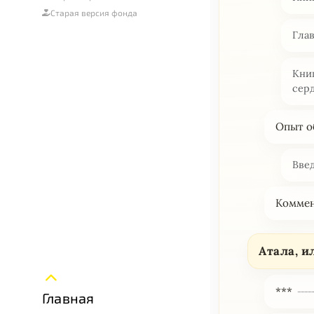
Старая версия фонда
Гла
Кни
сер
Опыт о
Вве
Комме
Атала, и
***
Главная