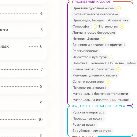
ПРЕДМЕТНЫЙ КАТАЛОГ
Практика духовной жизни
4
Систематическое богословие
Проповеди, беседы
Апологетика
Философия
Патрология
асти
5
Литургическое богословие
История Церкви
Единство и разделения христиан
нных
6
Религиоведение
Искусство и культура
Политика. Экономика. Общество. Публи
7
Жития святых, биографии
Мемуары, дневники, письма
Семья и воспитание
8
Психология и терапия
Материалы о благотворительности
Материалы на иностранных языках
9
ХУДОЖЕСТВЕННАЯ ЛИТЕРАТУРА
Русская литература
Переводная поэзия
10
Русская поэзия
Зарубежная литература
11
ФИЛЬМЫ И ТВ