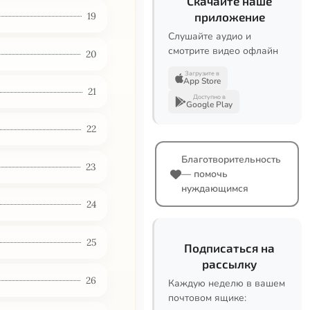
Скачайте наше
19
приложение
Слушайте аудио и
смотрите видео офлайн
20
Загрузите в
App Store
21
Доступно в
Google Play
22
Благотворительность
23
— помочь
нуждающимся
24
25
Подписаться на
рассылку
26
Каждую неделю в вашем
почтовом ящике: