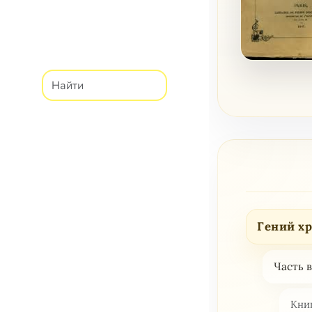
Гений х
Часть 
Кни