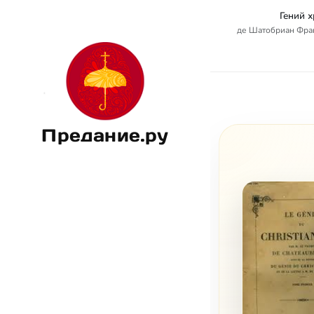
Гений 
де Шатобриан Франс
Предание.ру