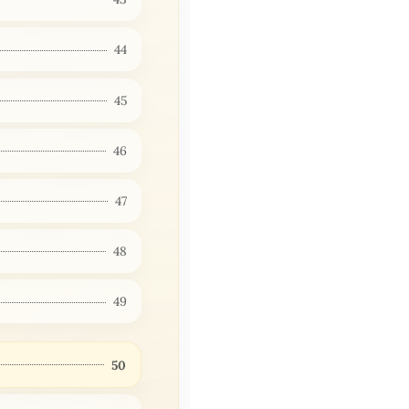
44
45
46
47
48
49
50