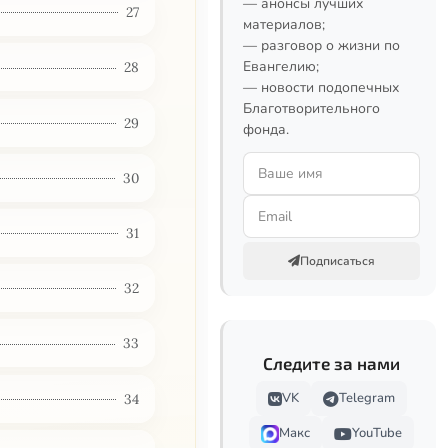
— анонсы лучших
27
материалов;
— разговор о жизни по
Евангелию;
28
— новости подопечных
Благотворительного
29
фонда.
30
31
Подписаться
32
33
Следите за нами
VK
Telegram
34
Макс
YouTube