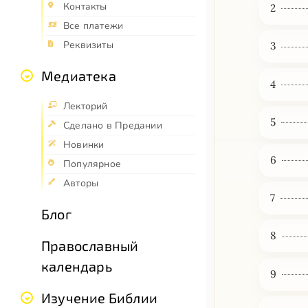
Контакты
2
Все платежи
Реквизиты
3
Медиатека
4
Лекторий
5
Сделано в Предании
Новинки
6
Популярное
Авторы
7
Блог
8
Православный
календарь
9
Изучение Библии