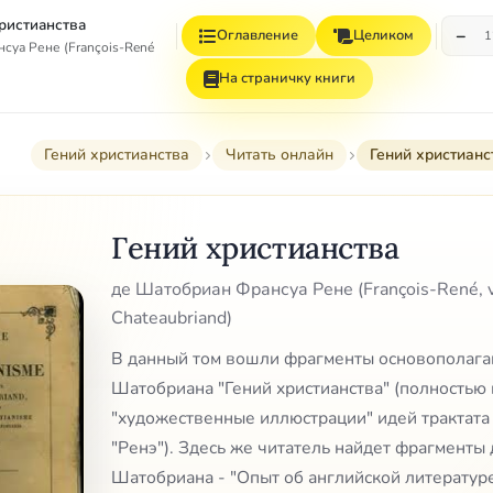
христианства
−
Оглавление
Целиком
1
уа Рене (François-René, vicomte de Chateaubriand)
На страничку книги
Гений христианства
Читать онлайн
Гений христианс
Гений христианства
де Шатобриан Франсуа Рене (François-René, 
Chateaubriand)
В данный том вошли фрагменты основополага
Шатобриана "Гений христианства" (полностью
"художественные иллюстрации" идей трактата 
"Ренэ"). Здесь же читатель найдет фрагменты
Шатобриана - "Опыт об английской литературе