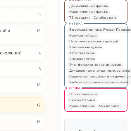
Документальные фильмы
Художественные фильмы
12
ТВ-передачи
Семейное кино
МУЗЫКА
Богослужебное пение Русской Правосл
дой и
13
Колокольный звон
Песнопения поместных церквей
Классическая музыка
 революций
14
Авторская песня
Эстрадная песня
Этно, фольклор, народная музыка
15
Духовные канты, стихи, песни, романсы
Современная вокальная и инструментал
Учебные материалы по музыке и пению
16
ДЕТЯМ
Просветительское
Развлекательное
17
Художественное
Музыкальное
18