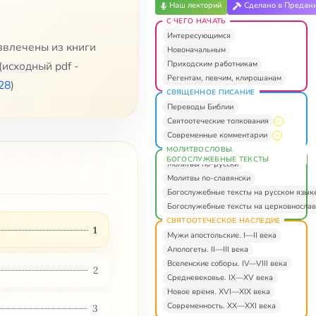
Наш лекторий
Сделано в Предан
С ЧЕГО НАЧАТЬ
Интересующимся
извлечены из книги
Новоначальным
Приходским работникам
(исходный pdf -
Регентам, певчим, клирошанам
728
)
СВЯЩЕННОЕ ПИСАНИЕ
Переводы Библии
Святоотеческие толкования
Современные комментарии
МОЛИТВОСЛОВЫ.
БОГОСЛУЖЕБНЫЕ ТЕКСТЫ
Молитвы по-русски
Молитвы по-славянски
Богослужебные тексты на русском язык
Богослужебные тексты на церковнослав
СВЯТООТЕЧЕСКОЕ НАСЛЕДИЕ
1
Мужи апостольские. I—II века
Апологеты. II—III века
Вселенские соборы. IV—VIII века
2
Средневековье. IX—XV века
Новое время. XVI—XIX века
Современность. XX—XXI века
3