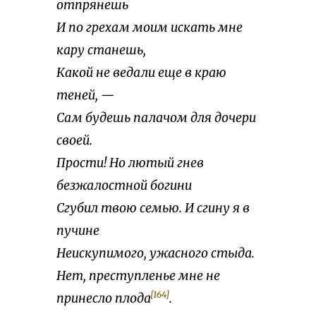
отпрянешь
И по грехам моим искать мне
кару станешь,
Какой не ведали еще в краю
теней, —
Сам будешь палачом для дочери
своей.
Прости! Но лютый гнев
безжалостной богини
Сгубил твою семью. И сгину я в
пучине
Неискупимого, ужасного стыда.
Нет, преступленье мне не
[164]
принесло плода
.