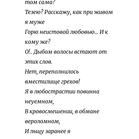
том сама?
Тезею? Расскажу, как при живом
я муже
Горю неистовой любовью… И к
кому же?
О!.. Дыбом волосы встают от
этих слов.
Нет, переполнилось
вместилище грехов!
Я в любострастии повинна
неуемном,
В кровосмешении, в обмане
вероломном,
И льщу заранее я