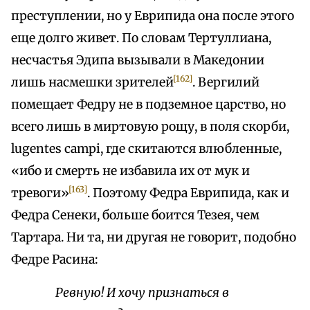
преступлении, но у Еврипида она после этого
еще долго живет. По словам Тертуллиана,
несчастья Эдипа вызывали в Македонии
[162]
лишь насмешки зрителей
. Вергилий
помещает Федру не в подземное царство, но
всего лишь в миртовую рощу, в поля скорби,
lugentes campi, где скитаются влюбленные,
«ибо и смерть не избавила их от мук и
[163]
тревоги»
. Поэтому Федра Еврипида, как и
Федра Сенеки, больше боится Тезея, чем
Тартара. Ни та, ни другая не говорит, подобно
Федре Расина:
Ревную! И хочу признаться в