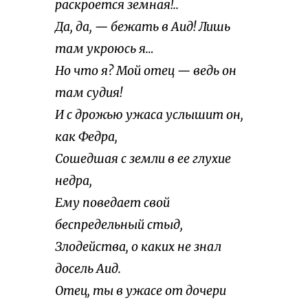
раскроется земная!..
Да, да, — бежать в Аид! Лишь
там укроюсь я…
Но что я? Мой отец — ведь он
там судия!
И с дрожью ужаса услышит он,
как Федра,
Сошедшая с земли в ее глухие
недра,
Ему поведает свой
беспредельный стыд,
Злодейства, о каких не знал
досель Аид.
Отец, ты в ужасе от дочери