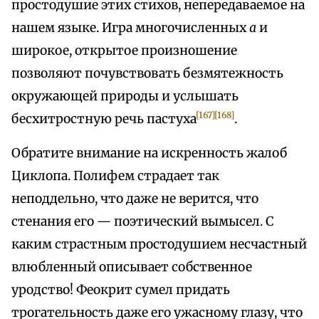
простодушие этих стихов, непередаваемое на
нашем языке. Игра многочисленных
а
и
широкое, открытое произношение
позволяют почувствовать безмятежность
окружающей природы и услышать
[167]
[168]
бесхитростную речь пастуха
.
Обратите внимание на искренность жалоб
Циклопа. Полифем страдает так
неподдельно, что даже не верится, что
стенания его — поэтический вымысел. С
каким страстным простодушием несчастный
влюбленный описывает собственное
уродство! Феокрит сумел придать
трогательность даже его ужасному глазу, что