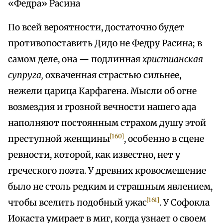
«Федра» Расина
По всей вероятности, достаточно будет
противопоставить Дидо не Федру Расина; в
самом деле, она — подлинная
христианская
супруга,
охваченная страстью сильнее,
нежели царица Карфагена. Мысли об огне
возмездия и грозной вечности нашего ада
наполняют постоянным страхом душу этой
[160]
преступной женщины
, особенно в сцене
ревности, которой, как известно, нет у
греческого поэта. У древних кровосмешение
было не столь редким и страшным явлением,
[161]
чтобы вселить подобный ужас
. У Софокла
Иокаста умирает в миг, когда узнает о своем