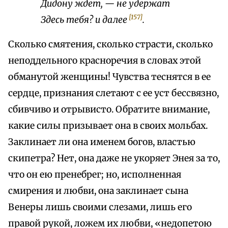
Дидону ждет, — не удержат
[157]
Здесь тебя?
и далее
.
Сколько смятения, сколько страсти, сколько
неподдельного красноречия в словах этой
обманутой женщины! Чувства теснятся в ее
сердце, признания слетают с ее уст бессвязно,
сбивчиво и отрывисто. Обратите внимание,
какие силы призывает она в своих мольбах.
Заклинает ли она именем богов, властью
скипетра? Нет, она даже не укоряет Энея за то,
что он ею пренебрег; но, исполненная
смирения и любви, она заклинает сына
Венеры лишь своими слезами, лишь его
правой рукой, ложем их любви, «недопетою