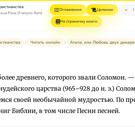
христианства
−
Оглавление
Целиком
1
уа Рене (François-René, vicomte de Chateaubriand)
На страничку книги
истианства
Читать онлайн
Атала, или Любовь двух дикаре
более древнего, которого звали Соломон. —
удейского царства (965–928 до н. э.) Солом
мся своей необычайной мудростью. По пре
иг Библии, в том числе Песни песней.