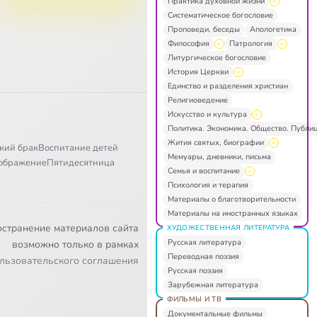
Практика духовной жизни
Систематическое богословие
Проповеди, беседы
Апологетика
Философия
Патрология
Литургическое богословие
История Церкви
Единство и разделения христиан
Религиоведение
Искусство и культура
Политика. Экономика. Общество. Публи
Жития святых, биографии
кий брак
Воспитание детей
Мемуары, дневники, письма
ображение
Пятидесятница
Семья и воспитание
Психология и терапия
Материалы о благотворительности
Материалы на иностранных языках
остранение материалов сайта
ХУДОЖЕСТВЕННАЯ ЛИТЕРАТУРА
Русская литература
возможно только в рамках
Переводная поэзия
льзовательского соглашения
Русская поэзия
Зарубежная литература
ФИЛЬМЫ И ТВ
Документальные фильмы