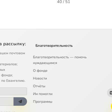
40 / 51
а рассылку:
Благотворительность
ашем почтовом
Благотворительность — помочь
нуждающимся
атериалов;
ных
О фонде
 фонда;
Новости
 по Евангелию.
Отчёты
Им помогли
Программы