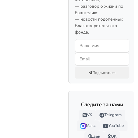
— разговор о жизни по
Евангелию;
— новости подопечных
Благотворительного
фонда.
Подписаться
Следите за нами
VK
Telegram
Макс
YouTube
Дзен
OK