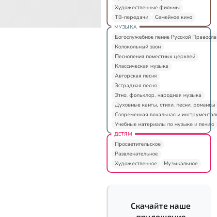
Художественные фильмы
ТВ-передачи
Семейное кино
МУЗЫКА
Богослужебное пение Русской Правосл
Колокольный звон
Песнопения поместных церквей
Классическая музыка
Авторская песня
Эстрадная песня
Этно, фольклор, народная музыка
Духовные канты, стихи, песни, романсы
Современная вокальная и инструментал
Учебные материалы по музыке и пению
ДЕТЯМ
Просветительское
Развлекательное
Художественное
Музыкальное
Скачайте наше
приложение