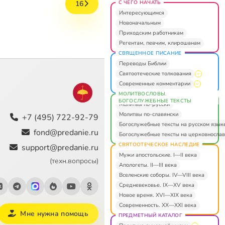
С ЧЕГО НАЧАТЬ
16
Интересующимся
Новоначальным
Приходским работникам
Регентам, певчим, клирошанам
СВЯЩЕННОЕ ПИСАНИЕ
Переводы Библии
Святоотеческие толкования
Современные комментарии
МОЛИТВОСЛОВЫ.
БОГОСЛУЖЕБНЫЕ ТЕКСТЫ
Молитвы по-русски
Молитвы по-славянски
+7 (495) 722-92-79
Богослужебные тексты на русском язык
fond@predanie.ru
Богослужебные тексты на церковнослав
СВЯТООТЕЧЕСКОЕ НАСЛЕДИЕ
support@predanie.ru
Мужи апостольские. I—II века
(техн.вопросы)
Апологеты. II—III века
Вселенские соборы. IV—VIII века
Средневековье. IX—XV века
Новое время. XVI—XIX века
Современность. XX—XXI века
Мне нужна помощь
ПРЕДМЕТНЫЙ КАТАЛОГ