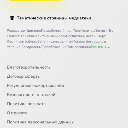
Тематические страницы медиатеки
Рождество Христово
Пасха
Великий пост
Пост
Молитва
Литургия
Бог
Святость
О любви
Христианский брак
Воспитание детей
Смерть
Как читать Библию
Зачем нужна религия
Покров Богородицы
Успение Богородицы
Преображение
Пятидесятница
Все темы →
Благотворительность
Договор оферты
Регулярные пожертвования
Безопасность платежей
Политика возврата
О проекте
Политика персональных данных