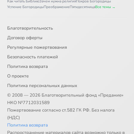
Как читать Библию
Зачем нужна религия
Покров Богородицы
Успение Богородицы
Преображение
Пятидесятница
Все темы →
Благотворительность
Договор оферты
Регулярные пожертвования
Безопасность платежей
Политика возврата
О проекте
Политика персональных данных
© 2008 — 2026 Благотворительный фонд «Предание»
НКО №7712031589
Пожертвование согласно ст.582 ГК РФ. Без налога
(НДС)
Политика возврата
Распространение материалов сайта возможно только в