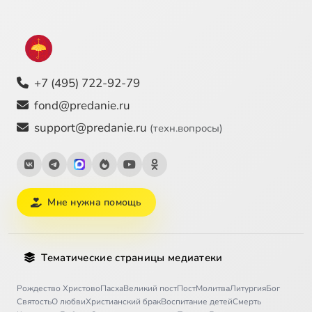
+7 (495) 722-92-79
fond@predanie.ru
support@predanie.ru
(техн.вопросы)
Мне нужна помощь
Тематические страницы медиатеки
Рождество Христово
Пасха
Великий пост
Пост
Молитва
Литургия
Бог
Святость
О любви
Христианский брак
Воспитание детей
Смерть