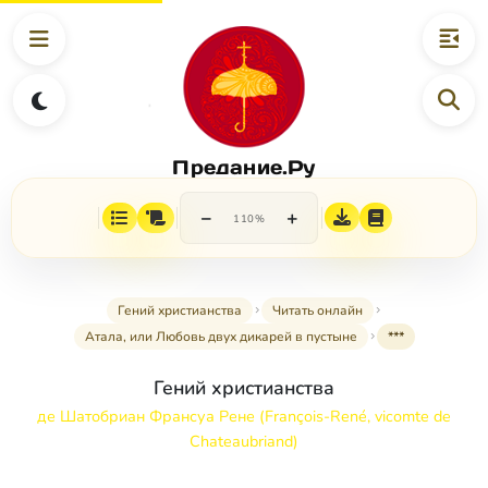
Предание.Ру
−
+
110%
Гений христианства
Читать онлайн
Атала, или Любовь двух дикарей в пустыне
***
Гений христианства
де Шатобриан Франсуа Рене (François-René, vicomte de
Chateaubriand)