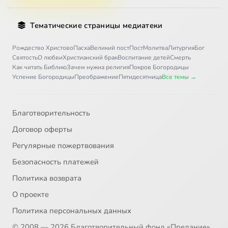
Тематические страницы медиатеки
Рождество Христово
Пасха
Великий пост
Пост
Молитва
Литургия
Бог
Святость
О любви
Христианский брак
Воспитание детей
Смерть
Как читать Библию
Зачем нужна религия
Покров Богородицы
Успение Богородицы
Преображение
Пятидесятница
Все темы →
Благотворительность
Договор оферты
Регулярные пожертвования
Безопасность платежей
Политика возврата
О проекте
Политика персональных данных
© 2008 — 2026 Благотворительный фонд «Предание»