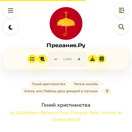
Предание.Ру
−
+
110%
Гений христианства
Читать онлайн
Атала, или Любовь двух дикарей в пустыне
9
Гений христианства
де Шатобриан Франсуа Рене (François-René, vicomte de
Chateaubriand)