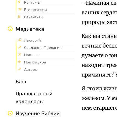
- Начиная св
Контакты
Все платежи
ваших серде
Реквизиты
природы зас
Медиатека
Как вы стан
Лекторий
вечные беспо
Сделано в Предании
думаете о юн
Новинки
Популярное
находит трев
Авторы
причиняет? У
Блог
Я стоил жизн
Православный
железом. У м
календарь
нем старшего
Изучение Библии