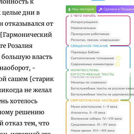
клонность к
Наш лекторий
Сделано в Предан
м целые дни в
С ЧЕГО НАЧАТЬ
Интересующимся
н отказывался от
Новоначальным
 {Гармонический
Приходским работникам
Регентам, певчим, клирошанам
рте Розалия
СВЯЩЕННОЕ ПИСАНИЕ
Переводы Библии
и большую власть
Святоотеческие толкования
Современные комментарии
наоборот, -
МОЛИТВОСЛОВЫ.
БОГОСЛУЖЕБНЫЕ ТЕКСТЫ
Молитвы по-русски
пой сашем {старик
Молитвы по-славянски
Богослужебные тексты на русском язык
никогда не желал
Богослужебные тексты на церковнослав
ень хотелось
СВЯТООТЕЧЕСКОЕ НАСЛЕДИЕ
Мужи апостольские. I—II века
анному решению
Апологеты. II—III века
Вселенские соборы. IV—VIII века
й отказ тем, что
Средневековье. IX—XV века
Новое время. XVI—XIX века