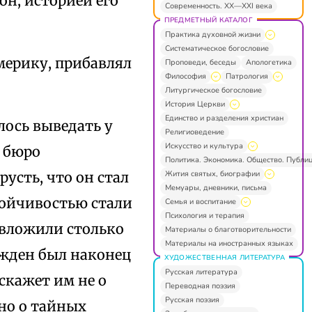
он, историей его
Современность. XX—XXI века
ПРЕДМЕТНЫЙ КАТАЛОГ
Практика духовной жизни
Систематическое богословие
Америку, прибавлял
Проповеди, беседы
Апологетика
Философия
Патрология
Литургическое богословие
История Церкви
Единство и разделения христиан
лось выведать у
Религиоведение
Искусство и культура
з бюро
Политика. Экономика. Общество. Публи
Жития святых, биографии
усть, что он стал
Мемуары, дневники, письма
тойчивостью стали
Семья и воспитание
Психология и терапия
и вложили столько
Материалы о благотворительности
Материалы на иностранных языках
ужден был наконец
ХУДОЖЕСТВЕННАЯ ЛИТЕРАТУРА
Русская литература
сскажет им не о
Переводная поэзия
Русская поэзия
 но о тайных