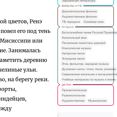
Зарубежная литература
ФИЛЬМЫ И ТВ
Документальные фильмы
Художественные фильмы
ой цветов, Ренэ
ТВ-передачи
Семейное кино
МУЗЫКА
повел его под тень
Богослужебное пение Русской Правосл
Колокольный звон
е Мисиссипи или
Песнопения поместных церквей
Классическая музыка
ие. Занималась
Авторская песня
Эстрадная песня
заметить деревню
Этно, фольклор, народная музыка
челиные ульи.
Духовные канты, стихи, песни, романсы
Современная вокальная и инструментал
, на берегу реки.
Учебные материалы по музыке и пению
ДЕТЯМ
форты,
Просветительское
Развлекательное
индейцев,
Художественное
Музыкальное
ежду