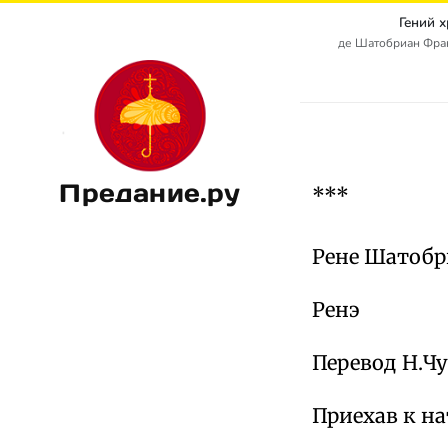
Гений 
де Шатобриан Франс
Предание.ру
***
Рене Шатобр
Ренэ
Перевод Н.Ч
Приехав к на