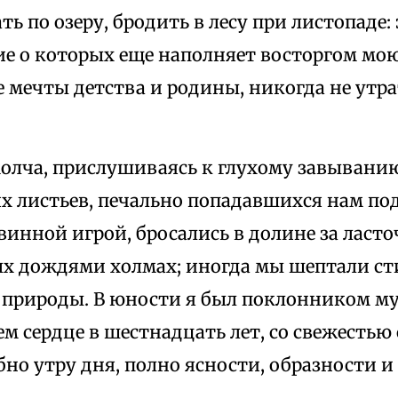
ть по озеру, бродить в лесу при листопаде: 
е о которых еще наполняет восторгом мою
 мечты детства и родины, никогда не утр
олча, прислушиваясь к глухому завыванию
х листьев, печально попадавшихся нам под 
винной игрой, бросались в долине за ласто
х дождями холмах; иногда мы шептали ст
 природы. В юности я был поклонником муз
ем сердце в шестнадцать лет, со свежестью 
но утру дня, полно ясности, образности и