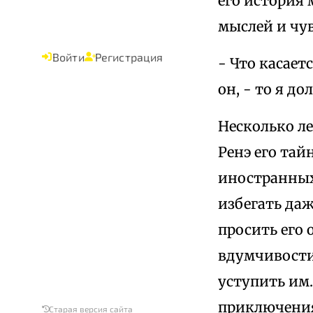
его история 
мыслей и чув
Войти
Регистрация
- Что касает
он, - то я д
Несколько ле
Ренэ его тай
иностранных 
избегать даж
просить его 
вдумчивости
уступить им.
приключениях
Старая версия сайта