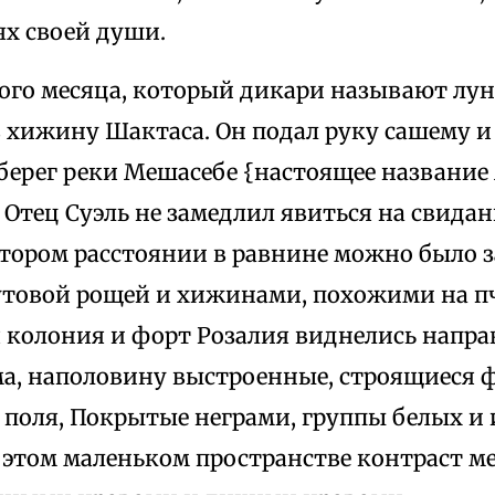
х своей души.
того месяца, который дикари называют лун
 хижину Шактаса. Он подал руку сашему и 
 берег реки Мешасебе {настоящее названи
Отец Суэль не замедлил явиться на свидан
котором расстоянии в равнине можно было 
тутовой рощей и хижинами, похожими на п
колония и форт Розалия виднелись направо
ма, наполовину выстроенные, строящиеся 
 поля, Покрытые неграми, группы белых и 
 этом маленьком пространстве контраст м