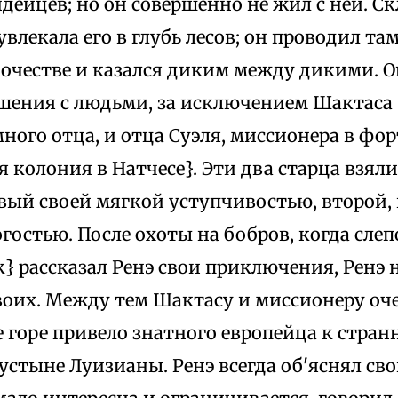
дейцев; но он совершенно не жил с ней. С
влекала его в глубь лесов; он проводил та
очестве и казался диким между дикими. О
шения с людьми, за исключением Шактаса
много отца, и отца Суэля, миссионера в фо
 колония в Натчесе}. Эти два старца взял
вый своей мягкой уступчивостью, второй, 
гостью. После охоты на бобров, когда сле
} рассказал Ренэ свои приключения, Ренэ 
воих. Между тем Шактасу и миссионеру оч
е горе привело знатного европейца к стр
устыне Луизианы. Ренэ всегда об'яснял сво