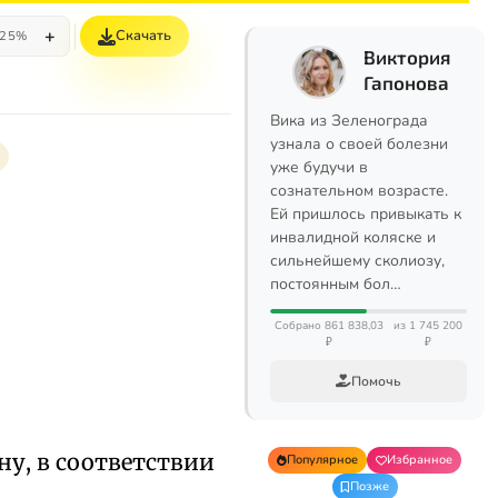
+
Скачать
25%
Виктория
Гапонова
Вика из Зеленограда
узнала о своей болезни
уже будучи в
сознательном возрасте.
Ей пришлось привыкать к
инвалидной коляске и
сильнейшему сколиозу,
постоянным бол…
Собрано 861 838,03
из 1 745 200
₽
₽
Помочь
ну, в соответствии
Популярное
Избранное
Позже