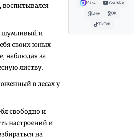
Макс
YouTube
, воспитывался
Дзен
OK
TikTok
То шумливый и
себя своих юных
е, наблюдая за
есную листву.
ложенный в лесах у
ебя свободно и
сть настроений и
взбираться на