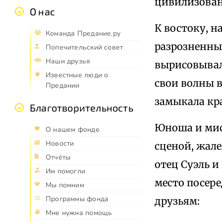
цивилизован
О нас
К востоку, н
Команда Предание.ру
разрозненны
Попечительский совет
Наши друзья
вырисовывал
Известные люди о
свои волны 
Предании
замыкала кр
Благотворительность
Юноша и мис
О нашем фонде
Новости
сценой, жале
Отчёты
отец Суэль и
Им помогли
место посер
Мы помним
Программы фонда
друзьям:
Мне нужна помощь