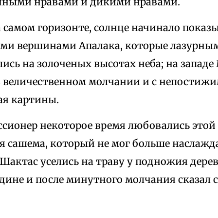
ными нравами и дикими нравами.
а самом горизонте, солнце начинало показ
ми вершинами Апалака, которые лазурны
ись на золоченых высотах неба; на западе
в величественном молчании и с непостиж
ая картины.
сионер некоторое время любовались этой
я сашема, который не мог больше наслажда
 Шактас уселись на траву у подножия дерев
едине и после минутного молчания сказал 