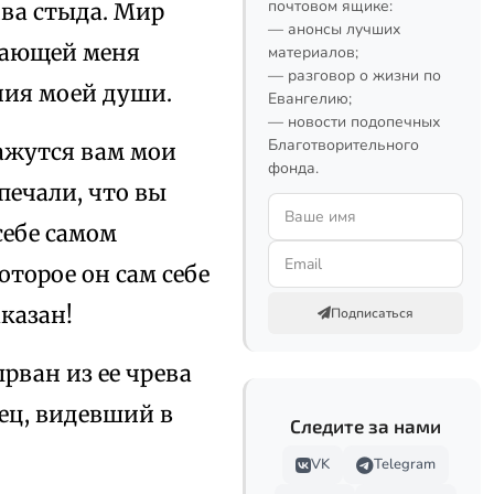
почтовом ящике:
ива стыда. Мир
— анонсы лучших
жающей меня
материалов;
— разговор о жизни по
ния моей души.
Евангелию;
— новости подопечных
Благотворительного
ажутся вам мои
фонда.
печали, что вы
себе самом
оторое он сам себе
казан!
Подписаться
ырван из ее чрева
тец, видевший в
Следите за нами
VK
Telegram