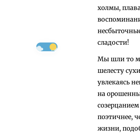
холмы, плава
воспоминани
несбыточные
сладости!
Мы шли то м
шелесту сухи
увлекаясь не
на орошенны
созерцанием
поэтичнее, ч
жизни, подоб