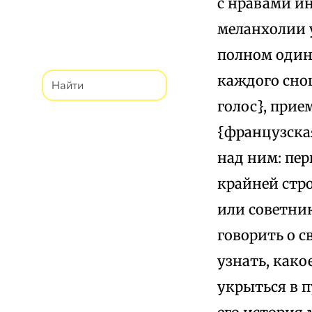
с нравами ин
меланхолии у
полном один
каждого сно
голос}, прие
{французская
над ним: пер
крайней стро
или советник
говорить о с
узнать, како
укрыться в п