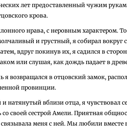
енческих лет предоставленный чужим рукам
тцовского крова.
клонного нрава, с неровным характером. 
молчаливый и грустный, я собирал вокруг 
атем, вдруг покинув их, я садился в сторон
ком или слушая, как дождь падает в древ
 я возвращался в отцовский замок, распо
аленной провинции.
и натянутый вблизи отца, я чувствовал с
 со своей сестрой Амели. Приятная общно
 связывала меня с ней. Мы любили вместе 