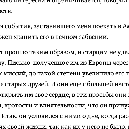
мало интересна и ограничивается, говорил 
ств.
ся события, заставившего меня поехать в 
олжен хранить его в вечном забвении.
т прошло таким образом, и старцам не уда
ну. Письмо, полученное им из Европы чере
миссий, до такой степени увеличило его гр
е старых друзей. И они еще с большей нас
открыть им свое сердце; в эти просьбы он
, кротости и влиятельности, что он прин
 Итак, он условился с ними о дне, когда ра
 своей жизни, так как их у него не было,