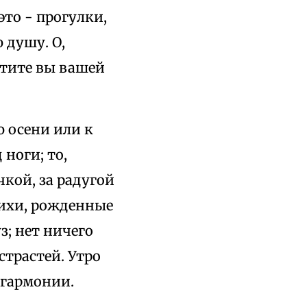
это - прогулки,
 душу. О,
атите вы вашей
 осени или к
ноги; то,
чкой, за радугой
ихи, рожденные
; нет ничего
страстей. Утро
 гармонии.