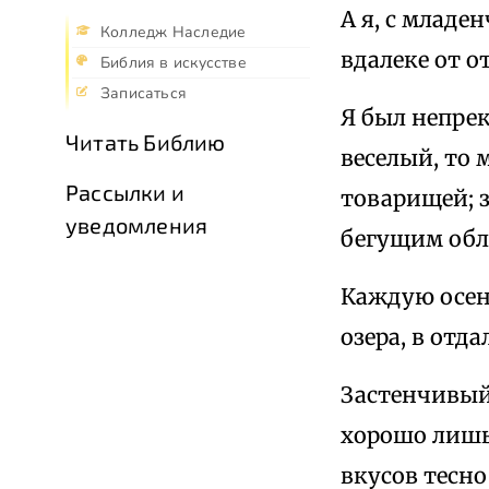
А я, с млад
Колледж Наследие
вдалеке от о
Библия в искусстве
Записаться
Я был непре
Читать Библию
веселый, то 
Рассылки и
товарищей; з
уведомления
бегущим обла
Каждую осень
озера, в отд
Застенчивый 
хорошо лишь
вкусов тесно