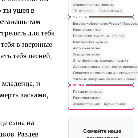
Художественные фильмы
 ты ушел в
ТВ-передачи
Семейное кино
МУЗЫКА
 станешь там
Богослужебное пение Русской Правосл
Колокольный звон
стрелять для тебя
Песнопения поместных церквей
Классическая музыка
 тебя в звериные
Авторская песня
Эстрадная песня
ать тебя песней,
Этно, фольклор, народная музыка
Духовные канты, стихи, песни, романсы
Современная вокальная и инструментал
Учебные материалы по музыке и пению
 младенца, и
ДЕТЯМ
Просветительское
мерть ласками,
Развлекательное
Художественное
Музыкальное
це сына на
Скачайте наше
дков. Раздев
приложение