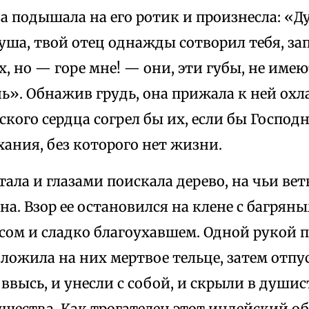
а подышала на его ротик и произнесла: «Д
ша, твой отец однажды сотворил тебя, за
х, но — горе мне! — они, эти губы, не имею
». Обнажив грудь, она прижала к ней охл
кого сердца согрел бы их, если бы Господн
ания, без которого нет жизни.
ала и глазами поискала дерево, на чьи вет
а. Взор ее остановился на клене с багрян
сом и сладко благоухавшем. Одной рукой 
оложила на них мертвое тельце, затем отпу
ввысь, и унесли с собой, и скрыли в души
щества. Как трогателен этот индейский об