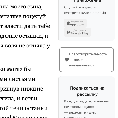
уша моего сына,
Слушайте аудио и
смотрите видео офлайн
печатлев поцелуй
Загрузите в
App Store
т власти дать тебе
Доступно в
Google Play
аделые останки, и
я воля не отняла у
Благотворительность
— помочь
нуждающимся
ви могла бы
ыми листьями,
Подписаться на
пригнув нижние
рассылку
стила, и ветви
Каждую неделю в вашем
почтовом ящике:
стой тени останки
— анонсы лучших
ряд! Мне довелось
материалов;