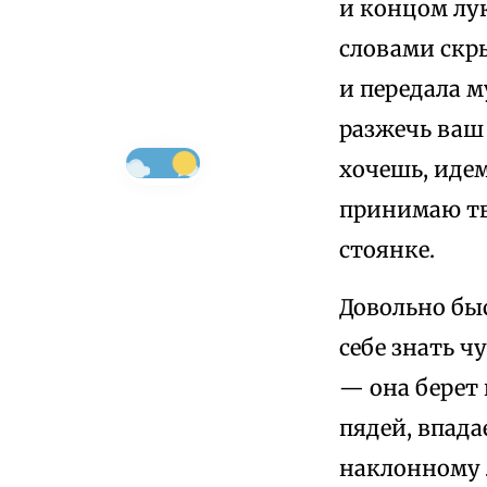
и концом лук
словами скры
и передала м
разжечь ваш
хочешь, идем
принимаю тв
стоянке.
Довольно быс
себе знать 
— она берет 
пядей, впада
наклонному 