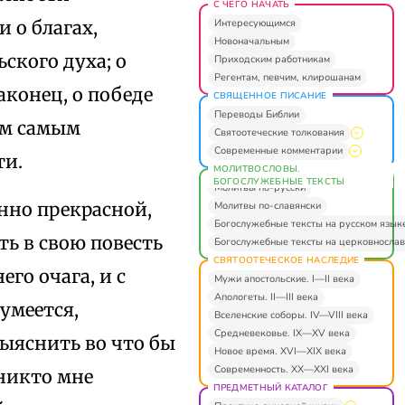
С ЧЕГО НАЧАТЬ
Интересующимся
и о благах,
Новоначальным
ского духа; о
Приходским работникам
Регентам, певчим, клирошанам
аконец, о победе
СВЯЩЕННОЕ ПИСАНИЕ
Переводы Библии
ом самым
Святоотеческие толкования
Современные комментарии
ти.
МОЛИТВОСЛОВЫ.
БОГОСЛУЖЕБНЫЕ ТЕКСТЫ
Молитвы по-русски
нно прекрасной,
Молитвы по-славянски
Богослужебные тексты на русском язык
ть в свою повесть
Богослужебные тексты на церковнослав
СВЯТООТЕЧЕСКОЕ НАСЛЕДИЕ
го очага, и с
Мужи апостольские. I—II века
Апологеты. II—III века
умеется,
Вселенские соборы. IV—VIII века
Средневековье. IX—XV века
выяснить во что бы
Новое время. XVI—XIX века
Современность. XX—XXI века
 никто мне
ПРЕДМЕТНЫЙ КАТАЛОГ