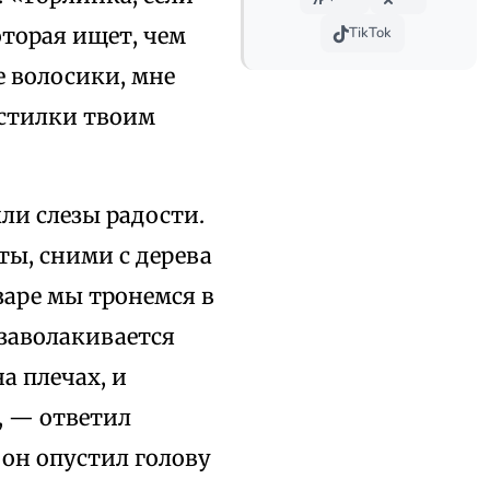
оторая ищет, чем
TikTok
е волосики, мне
дстилки твоим
ли слезы радости.
ты, сними с дерева
 заре мы тронемся в
 заволакивается
а плечах, и
т, — ответил
он опустил голову