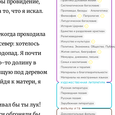
 бы провидение,
Практика духовной жизни
Систематическое богословие
о, что я искал.
Проповеди, беседы
Апологетика
Философия
Патрология
Литургическое богословие
История Церкви
Единство и разделения христиан
екогда проходила
Религиоведение
Искусство и культура
евер: хотелось
Политика. Экономика. Общество. Публи
Жития святых, биографии
одопад. Я почти
Мемуары, дневники, письма
ю-то долину в
Семья и воспитание
Психология и терапия
дящую под деревом
Материалы о благотворительности
Материалы на иностранных языках
дя к матери, я
ХУДОЖЕСТВЕННАЯ ЛИТЕРАТУРА
Русская литература
Переводная поэзия
Русская поэзия
Зарубежная литература
ивал бы ты лук!
ФИЛЬМЫ И ТВ
ги обгоняли бы
Документальные фильмы