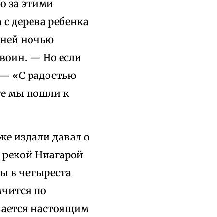
то за этими
 с дерева ребенка
шней ночью
воин. — Но если
 — «С радостью
те мы пошли к
же издали давал о
н рекой Ниагарой
ты в четыреста
мчится по
вается настоящим