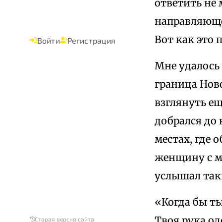
ответить не 
направляющее
Вот как это 
Войти
Регистрация
Мне удалось
граница Нов
взглянуть ещ
добрался до 
местах, где 
женщину с м
услышал таки
«Когда бы ты
Твоя рука од
Старая версия сайта