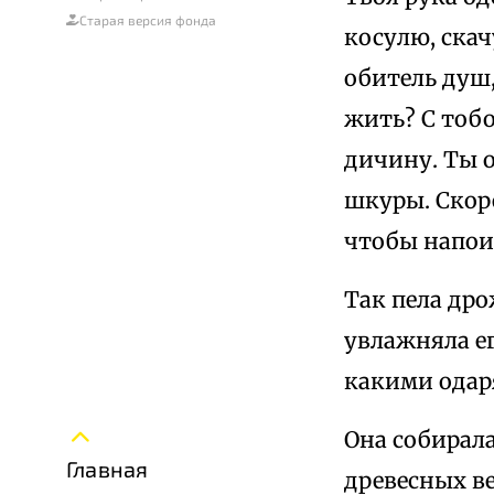
Старая версия фонда
косулю, ска
обитель душ,
жить? С тобо
дичину. Ты о
шкуры. Скоре
чтобы напоит
Так пела др
увлажняла е
какими одар
Она собирал
Главная
древесных ве