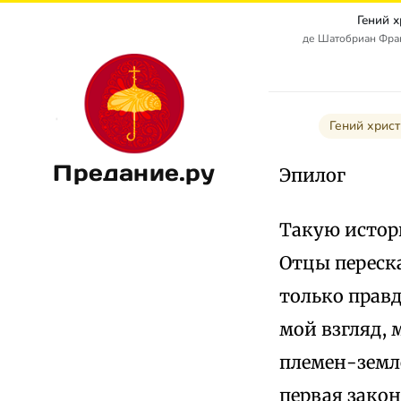
Гений 
де Шатобриан Франс
Гений хрис
Предание.ру
Эпилог
Такую истор
Отцы переска
только правд
мой взгляд,
племен-земле
первая зако