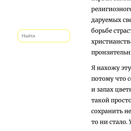
религиозного
даруемых све
борьбе страс
христианств
пронзительн
Я нахожу эт
потому что с
и запах цвет
такой просто
сохранить не
то ни стало.