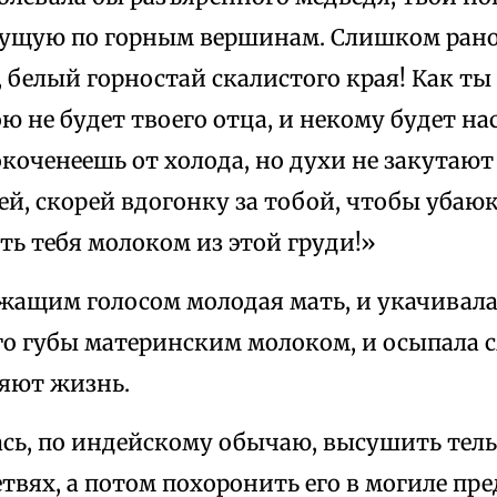
чущую по горным вершинам. Слишком рано
 белый горностай скалистого края! Как ты
ю не будет твоего отца, и некому будет на
коченеешь от холода, но духи не закутают
й, скорей вдогонку за тобой, чтобы убаюк
ь тебя молоком из этой груди!»
ожащим голосом молодая мать, и укачивала
го губы материнским молоком, и осыпала с
яют жизнь.
ась, по индейскому обычаю, высушить тель
твях, а потом похоронить его в могиле пре