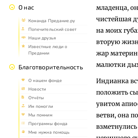
О нас
младенца, он
чистейшая ду
Команда Предание.ру
на моих губа
Попечительский совет
Наши друзья
вторую жизнь
Известные люди о
жар материнс
Предании
малютки дых
Благотворительность
Индианка вст
О нашем фонде
Новости
положить сын
Отчёты
увитом апио
Им помогли
ветви, она п
Мы помним
Программы фонда
взметнулись 
Мне нужна помощь
невинного су