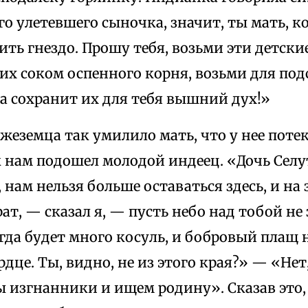
о улетевшего сыночка, значит, ты мать, к
ть гнездо. Прошу тебя, возьми эти детски
 их соком оспенного корня, возьми для по
а сохранит их для тебя вышний дух!»
еземца так умилило мать, что у нее потек
к нам подошел молодой индеец. «Дочь Селу
 нам нельзя больше оставаться здесь, и на
ат, — сказал я, — пусть небо над тобой не
гда будет много косуль, и бобровый плащ н
рдце. Ты, видно, не из этого края?» — «Не
 изгнанники и ищем родину». Сказав это, 