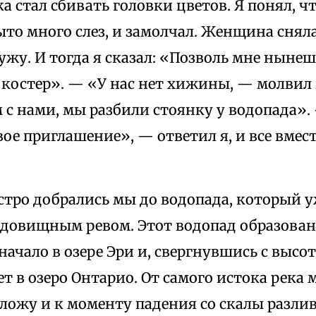
а стал сбивать головки цветов. Я понял, ч
то много слез, и замолчал. Женщина сняла
ужу. И тогда я сказал: «Позволь мне ныне
 костер». — «У нас нет хижины, — молвил 
 с нами, мы разбили стоянку у водопада».
ое приглашение», — ответил я, и все вмес
тро добрались мы до водопада, который у
чудовищным ревом. Этот водопад образова
начало в озере Эри и, свергнувшись с высо
ет в озеро Онтарио. От самого истока река 
ложу и к моменту падения со скалы разли