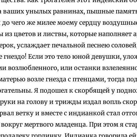
на ваших унылых равнинах, пышные памят
 и до чего же милее моему сердцу воздушны
 из цветов и листвы, которые наполняет 
рок, услаждает печальной песнею соловей,
 гнездо! Если это тело юной девушки, уло
ми возлюбленного, или останки взлелеянно
матерью возле гнезда с птенцами, тогда п
огательны. Я подошел к скорбящей у подно
руки на голову и трижды издал вопль ско
рвал ветку и вместе с индианкой стал отг
округ мертвого младенца. При этом я стар
подалеку горлинку. Индианка говорила ей: