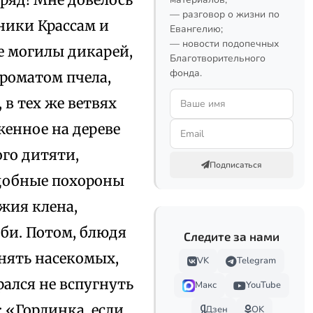
— разговор о жизни по
ники Крассам и
Евангелию;
— новости подопечных
е могилы дикарей,
Благотворительного
фонда.
ароматом пчела,
 в тех же ветвях
женное на дереве
го дитяти,
Подписаться
одобные похороны
жия клена,
рби. Потом, блюдя
Следите за нами
онять насекомых,
VK
Telegram
ался не вспугнуть
Макс
YouTube
 «Горлинка, если
Дзен
OK