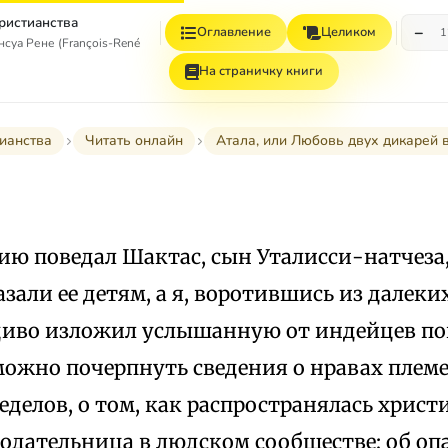
христианства
−
Оглавление
Целиком
1
уа Рене (François-René, vicomte de Chateaubriand)
На страничку книги
тианства
Читать онлайн
Атала, или Любовь двух дикарей 
ию поведал Шактас, сын Уталисси-натчеза,
зали ее детям, а я, воротившись из далеки
иво изложил услышанную от индейцев пове
 можно почерпнуть сведения о нравах плем
делов, о том, как распространялась христи
нодательница в людском сообществе; об оп