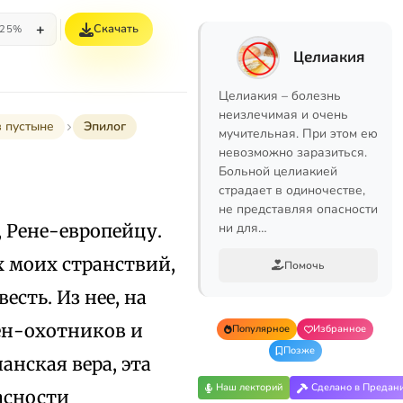
+
Скачать
25%
Целиакия
Целиакия – болезнь
неизлечимая и очень
в пустыне
Эпилог
мучительная. При этом ею
невозможно заразиться.
Больной целиакией
страдает в одиночестве,
не представляя опасности
 Рене-европейцу.
ни для…
х моих странствий,
Помочь
сть. Из нее, на
ен-охотников и
Популярное
Избранное
Позже
анская вера, эта
Наш лекторий
Сделано в Предан
асности