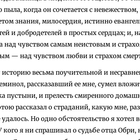
 пыла, когда он сочетается с невежеством, 
том знания, милосердия, истинно евангель
тей и добродетелей в простых сердцах; и, н
а над чувством самым неистовым и страх
ым — над чувством любви и страхом смер
у историю весьма поучительной и несравне
еминол, рассказавший ее мне, сумел вложи
ка пустыни, и прелесть смиренного домашне
тою рассказал о страданий, какую мне, раз
 удалось. Но одно обстоятельство я хотел 
 У кого я ни спрашивал о судьбе отца Обри,