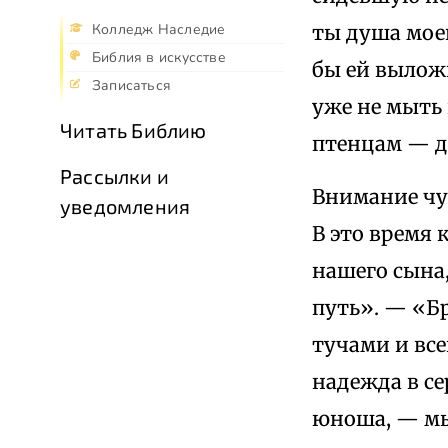
ты душа моег
Колледж Наследие
Библия в искусстве
бы ей выложи
Записаться
уже не мыть
Читать Библию
птенцам — д
Рассылки и
Внимание чуж
уведомления
В это время 
нашего сына,
путь». — «Бр
тучами и все
надежда в се
юноша, — мы