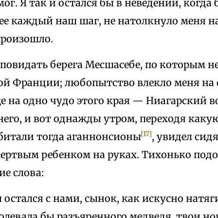
мог. Я так и остался бы в неведении, когда
 каждый наш шаг, не натолкнуло меня на т
произошло.
 повидать берега Месшасебе, по которым н
ой Франции; любопытство влекло меня на с
е на одно чудо этого края — Ниагарский в
него, и вот однажды утром, переходя каку
[17]
обитали тогда аганнонсионы
, увидел си
ертвым ребенком на руках. Тихонько подой
е слова:
 остался с нами, сынок, как искусно натяг
олевала бы разъяренного медведя, твои но