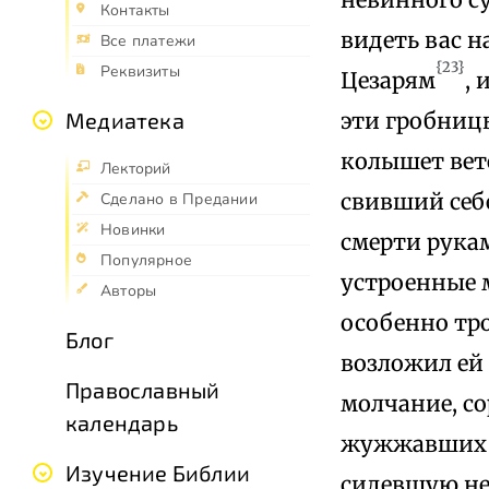
Контакты
видеть вас 
Все платежи
{23}
Реквизиты
Цезарям
,
эти гробницы
Медиатека
колышет вете
Лекторий
свивший себе
Сделано в Предании
Новинки
смерти рука
Популярное
устроенные 
Авторы
особенно тр
Блог
возложил ей 
Православный
молчание, со
календарь
жужжавших в
Изучение Библии
сидевшую не