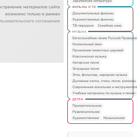
Зарубежная литература
остранение материалов сайта
ФИЛЬМЫ И ТВ
Документальные фильмы
возможно только в рамках
Художественные фильмы
льзовательского соглашения
ТВ-передачи
Семейное кино
МУЗЫКА
Богослужебное пение Русской Правосл
Колокольный звон
Песнопения поместных церквей
Классическая музыка
Авторская песня
Эстрадная песня
Этно, фольклор, народная музыка
Духовные канты, стихи, песни, романсы
Современная вокальная и инструментал
Учебные материалы по музыке и пению
ДЕТЯМ
Просветительское
Развлекательное
Художественное
Музыкальное