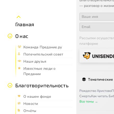
Благотворительного
— разговор о жизни
Главная
О нас
Рассылки осуществ
платформе
Команда Предание.ру
Попечительский совет
Наши друзья
Известные люди о
Предании
Тематические
Благотворительность
Рождество Христово
П
Смерть
Как читать Б
О нашем фонде
Все темы →
Новости
Отчёты