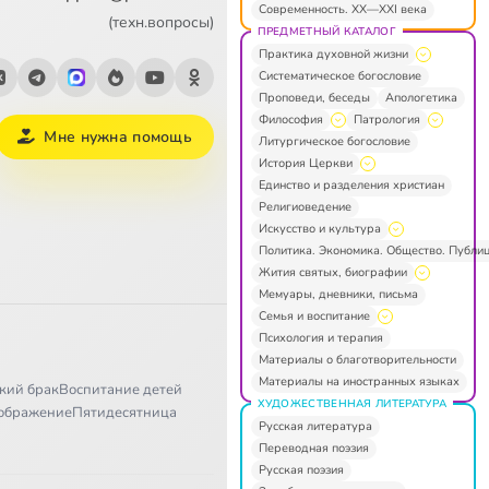
Современность. XX—XXI века
(техн.вопросы)
ПРЕДМЕТНЫЙ КАТАЛОГ
Практика духовной жизни
Систематическое богословие
Проповеди, беседы
Апологетика
Философия
Патрология
Мне нужна помощь
Литургическое богословие
История Церкви
Единство и разделения христиан
Религиоведение
Искусство и культура
Политика. Экономика. Общество. Публи
Жития святых, биографии
Мемуары, дневники, письма
Семья и воспитание
Психология и терапия
Материалы о благотворительности
Материалы на иностранных языках
кий брак
Воспитание детей
ХУДОЖЕСТВЕННАЯ ЛИТЕРАТУРА
ображение
Пятидесятница
Русская литература
Переводная поэзия
Русская поэзия