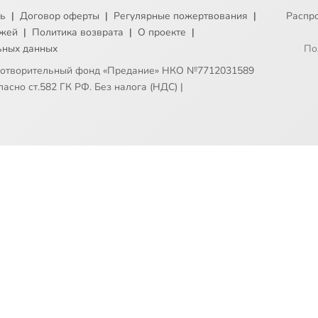
ть
|
Договор оферты
|
Регулярные пожертвования
|
Распр
ежей
|
Политика возврата
|
О проекте
|
ьных данных
По
готворительный фонд «Предание» НКО №7712031589
асно ст.582 ГК РФ. Без налога (НДС)
|