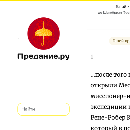
Гений 
де Шатобриан Франс
Гений хр
Предание.ру
1
…после того
открыли Мес
миссионер-ие
экспедиции 
Рене-Робер К
который в по