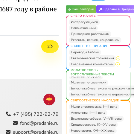
687 году в районе
Наш лекторий
Сделано в Предан
С ЧЕГО НАЧАТЬ
Интересующимся
Новоначальным
Приходским работникам
Регентам, певчим, клирошанам
2
СВЯЩЕННОЕ ПИСАНИЕ
Переводы Библии
Святоотеческие толкования
Современные комментарии
МОЛИТВОСЛОВЫ.
БОГОСЛУЖЕБНЫЕ ТЕКСТЫ
Молитвы по-русски
Молитвы по-славянски
Богослужебные тексты на русском язык
Богослужебные тексты на церковнослав
СВЯТООТЕЧЕСКОЕ НАСЛЕДИЕ
Мужи апостольские. I—II века
Апологеты. II—III века
+7 (495) 722-92-79
Вселенские соборы. IV—VIII века
fond@predanie.ru
Средневековье. IX—XV века
Новое время. XVI—XIX века
support@predanie.ru