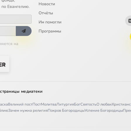
 фонда;
Новости
 по Евангелию.
Отчёты
Им помогли
Программы
ляются на
 страницы медиатеки
асха
Великий пост
Пост
Молитва
Литургия
Бог
Святость
О любви
Христианс
иблию
Зачем нужна религия
Покров Богородицы
Успение Богородицы
Пре