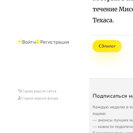
течение Мисс
Техаса.
Войти
Регистрация
Эпилог
Старая версия сайта
Подписаться н
Старая версия фонда
Каждую неделю в в
ящике:
— анонсы лучших м
— новости подопеч