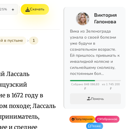
+
Скачать
25%
Виктория
Гапонова
Вика из Зеленограда
узнала о своей болезни
й в пустыне
1
уже будучи в
сознательном возрасте.
Ей пришлось привыкать к
инвалидной коляске и
сильнейшему сколиозу,
й Лассаль
постоянным бол…
анцузский
Собрано 848 086,83
из 1 745 200
₽
₽
 в 1672 году в
Помочь
м походе; Лассаль
дприниматель,
Популярное
Избранное
ее и среднее
Позже