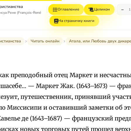
христианства
−
Оглавление
Целиком
1
уа Рене (François-René, vicomte de Chateaubriand)
На страничку книги
истианства
Читать онлайн
Атала, или Любовь двух дикаре
 как преподобный отец Маркет и несчастны
шасебе… — Маркет Жак. (1643–1673) — фр
зуит, путешественник, принявший участие
по Миссисипи и оставивший заметки об это
авелье де (1643–1687) — французский пре
исках новых торговых путей прошел верхн