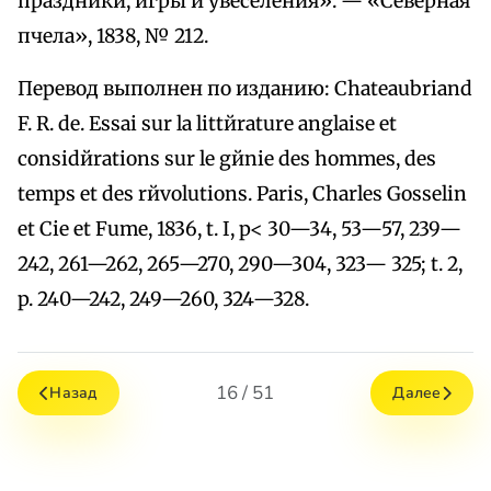
праздники, игры и увеселения». — «Северная
пчела», 1838, № 212.
Перевод выполнен по изданию: Chateaubriand
F. R. de. Essai sur la littйrature anglaise et
considйrations sur le gйnie des hommes, des
temps et des rйvolutions. Paris, Charles Gosselin
et Cie et Fume, 1836, t. I, p< 30—34, 53—57, 239—
242, 261—262, 265—270, 290—304, 323— 325; t. 2,
p. 240—242, 249—260, 324—328.
16 / 51
Назад
Далее