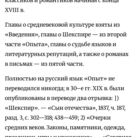
классиков и романтиков начиная с конца
XVIII в.
Главы о средневековой культуре взяты из
«Введения», главы о Шекспире — из второй
части «Опыта», главы о судьбе языков и
литературных репутаций, а также о романах
в письмах — из пятой части.
Полностью на русский язык «Опыт» не
переводился никогда; в 30–е гг. XIX в. были
опубликованы в переводе два отрывка: ])
«Шекспир». — «Сын отечества», 1837, ч. 187,
разд. 3, с. 302—318; 438—459; 2) «Очерки
средних веков. Законы, памятники, одежда,