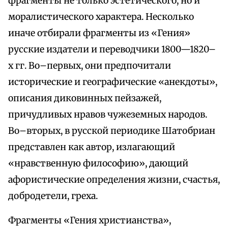
фрагменты не только эстетического, но и
моралистического характера. Несколько
иначе отбирали фрагменты из «Гения»
русские издатели и переводчики 1800—1820–
х гг. Во–первых, они предпочитали
исторические и географические «анекдоты»,
описания диковинных пейзажей,
причудливых нравов чужеземных народов.
Во–вторых, в русской периодике Шатобриан
представлен как автор, излагающий
«нравственную философию», дающий
афористические определения жизни, счастья,
добродетели, греха.
Фрагменты «Гения христианства»,