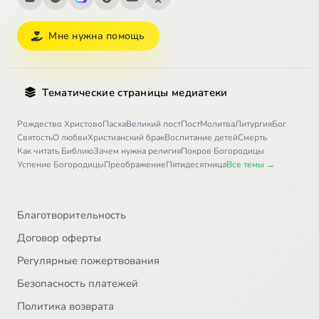
Мне нужна помощь
Тематические страницы медиатеки
Рождество Христово
Пасха
Великий пост
Пост
Молитва
Литургия
Бог
Святость
О любви
Христианский брак
Воспитание детей
Смерть
Как читать Библию
Зачем нужна религия
Покров Богородицы
Успение Богородицы
Преображение
Пятидесятница
Все темы →
Благотворительность
Договор оферты
Регулярные пожертвования
Безопасность платежей
Политика возврата