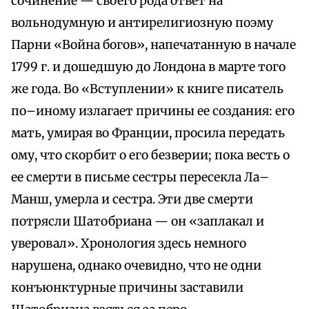
сочинение — своего рода ответ на
вольнодумную и антирелигиозную поэму
Парни «Война богов», напечатанную в начале
1799 г. и дошедшую до Лондона в марте того
же года. Во «Вступлении» к книге писатель
по–иному излагает причины ее создания: его
мать, умирая во Франции, просила передать
ому, что скорбит о его безверии; пока весть о
ее смерти в письме сестры пересекла Ла–
Манш, умерла и сестра. Эти две смерти
потрясли Шатобриана — он «заплакал и
уверовал». Хронология здесь немного
нарушена, однако очевидно, что не одни
конъюнктурные причины заставили