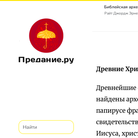
Райт Джордж Эрнест
Предание.ру
Древние Хри
Древнейшие 
найдены арх
папирусе фра
свидетельств
Иисуса, хрис