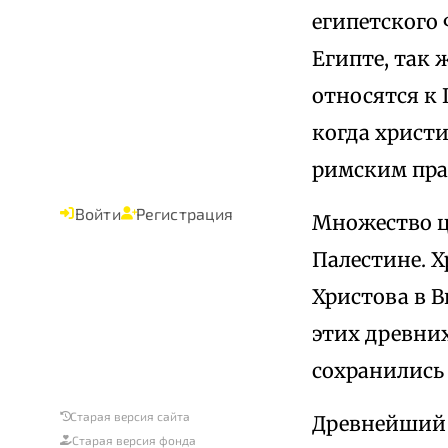
египетского
Египте, так 
относятся к 
когда христ
римским пра
Войти
Регистрация
Множество це
Палестине. Х
Христова в 
этих древних
сохранились
Старая версия сайта
Древнейший 
Старая версия фонда