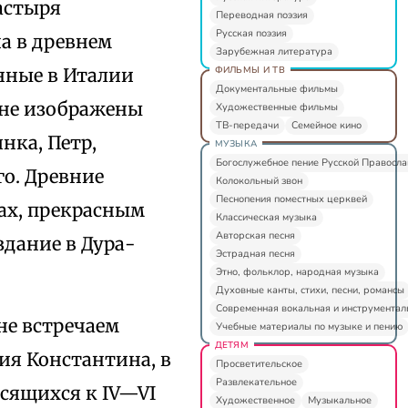
астыря
Переводная поэзия
Русская поэзия
а в древнем
Зарубежная литература
ФИЛЬМЫ И ТВ
нные в Италии
Документальные фильмы
ене изображены
Художественные фильмы
ТВ-передачи
Семейное кино
нка, Петр,
МУЗЫКА
Богослужебное пение Русской Правосл
о. Древние
Колокольный звон
Песнопения поместных церквей
ах, прекрасным
Классическая музыка
Авторская песня
дание в Дура-
Эстрадная песня
Этно, фольклор, народная музыка
Духовные канты, стихи, песни, романсы
Современная вокальная и инструментал
не встречаем
Учебные материалы по музыке и пению
ДЕТЯМ
ия Константина, в
Просветительское
Развлекательное
сящихся к IV—VI
Художественное
Музыкальное