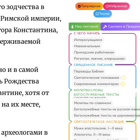
о зодчества в
Популярное
Избранное
Позже
й Римской империи,
Наш лекторий
Сделано в Предан
атора Константина,
С ЧЕГО НАЧАТЬ
Интересующимся
ддерживаемой
Новоначальным
Приходским работникам
Регентам, певчим, клирошанам
СВЯЩЕННОЕ ПИСАНИЕ
о и в самой
Переводы Библии
Святоотеческие толкования
вь Рождества
Современные комментарии
МОЛИТВОСЛОВЫ.
нтине, хотя от
БОГОСЛУЖЕБНЫЕ ТЕКСТЫ
Молитвы по-русски
на их месте,
Молитвы по-славянски
Богослужебные тексты на русском язык
Богослужебные тексты на церковнослав
СВЯТООТЕЧЕСКОЕ НАСЛЕДИЕ
Мужи апостольские. I—II века
 археологами в
Апологеты. II—III века