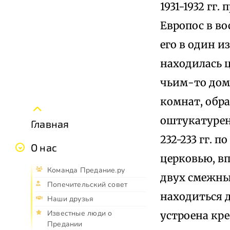
1931-1932 гг
Европос в во
его в один и
находилась ц
чьим-то дом
комнат, обр
оштукатуренн
Главная
232-233 гг. 
О нас
церковью, в
Команда Предание.ру
двух смежны
Попечительский совет
находиться д
Наши друзья
Известные люди о
устроена кре
Предании