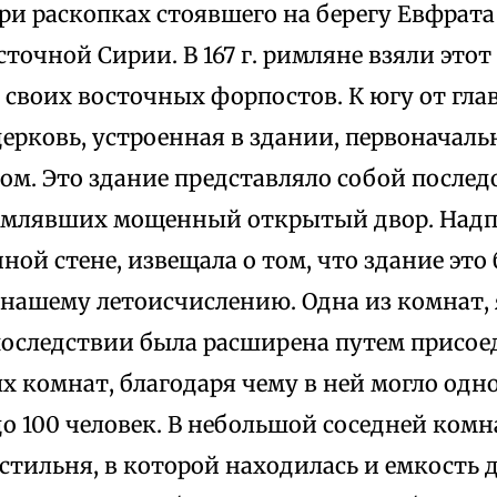
. при раскопках стоявшего на берегу Евфрата
сточной Сирии. В 167 г. римляне взяли этот
з своих восточных форпостов. К югу от гл
ерковь, устроенная в здании, первоначал
ом. Это здание представляло собой послед
амлявших мощенный открытый двор. Надпи
ой стене, извещала о том, что здание это
по нашему летоисчислению. Одна из комнат
последствии была расширена путем присое
х комнат, благодаря чему в ней могло од
о 100 человек. В небольшой соседней комн
стильня, в которой находилась и емкость д