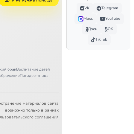
Мне нужна помощь
VK
Telegram
Макс
YouTube
Дзен
OK
TikTok
кий брак
Воспитание детей
ображение
Пятидесятница
остранение материалов сайта
возможно только в рамках
льзовательского соглашения