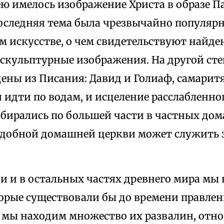
ею имелось изображение Христа в образе П
оследняя тема была чрезвычайно популярн
м искусстве, о чем свидетельствуют найде
 скульптурные изображения. На другой ст
ены из Писания: Давид и Голиаф, самаритя
идти по водам, и исцеление расслабленног
обирались по большей части в частных дом
добной домашней церкви может служить з
и и в остальных частях древнего мира мы 
торые существовали бы до времени правлен
к мы находим множество их развалин, отно