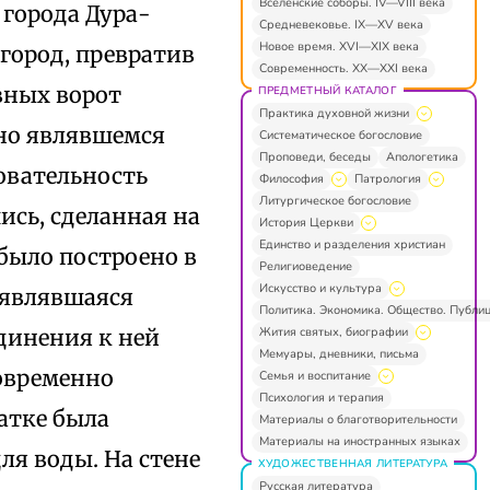
Вселенские соборы. IV—VIII века
 города Дура-
Средневековье. IX—XV века
Новое время. XVI—XIX века
 город, превратив
Современность. XX—XXI века
авных ворот
ПРЕДМЕТНЫЙ КАТАЛОГ
Практика духовной жизни
ьно являвшемся
Систематическое богословие
Проповеди, беседы
Апологетика
овательность
Философия
Патрология
Литургическое богословие
сь, сделанная на
История Церкви
Единство и разделения христиан
 было построено в
Религиоведение
Искусство и культура
, являвшаяся
Политика. Экономика. Общество. Публи
Жития святых, биографии
динения к ней
Мемуары, дневники, письма
новременно
Семья и воспитание
Психология и терапия
атке была
Материалы о благотворительности
Материалы на иностранных языках
ля воды. На стене
ХУДОЖЕСТВЕННАЯ ЛИТЕРАТУРА
Русская литература