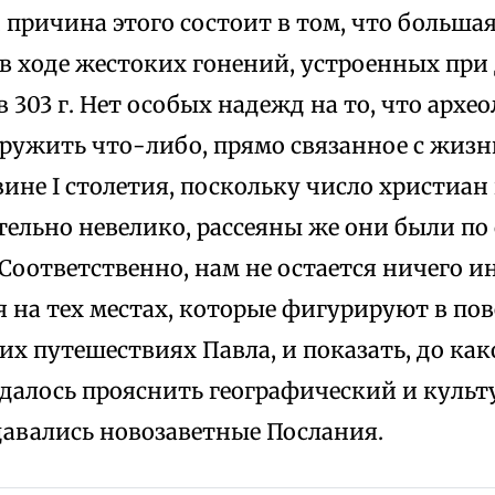
, причина этого состоит в том, что больша
в ходе жестоких гонений, устроенных при
 303 г. Нет особых надежд на то, что архе
аружить что-либо, прямо связанное с жизн
ине I столетия, поскольку число христиан 
тельно невелико, рассеяны же они были по
Соответственно, нам не остается ничего ин
 на тех местах, которые фигурируют в по
х путешествиях Павла, и показать, до как
удалось прояснить географический и культ
давались новозаветные Послания.