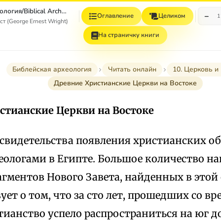
Библейская археология/Biblical Archaeology
−
Оглавление
Целиком
1
 (George Ernest Wright)
На страничку книги
Библейская археология
Читать онлайн
10. Церковь и
Древние Христианские Церкви на Востоке
стианские Церкви на Востоке
свидетельства появления христианских о
еологами в Египте. Большое количество н
гментов Нового Завета, найденных в этой 
ует о том, что за сто лет, прошедших со в
тианство успело распространиться на юг д