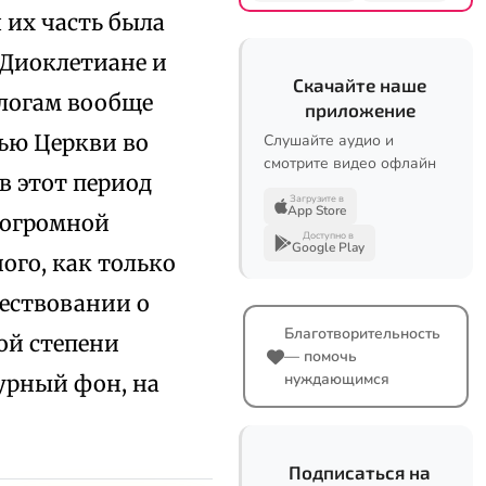
я их часть была
 Диоклетиане и
Скачайте наше
ологам вообще
приложение
ью Церкви во
Слушайте аудио и
смотрите видео офлайн
в этот период
Загрузите в
App Store
 огромной
Доступно в
Google Play
ого, как только
вествовании о
Благотворительность
ой степени
— помочь
нуждающимся
урный фон, на
Подписаться на