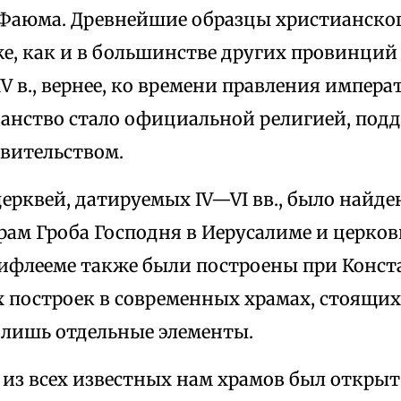
 Фаюма. Древнейшие образцы христианског
же, как и в большинстве других провинци
IV в., вернее, ко времени правления импер
ианство стало официальной религией, по
вительством.
рквей, датируемых IV—VI вв., было найден
рам Гроба Господня в Иерусалиме и церко
Вифлееме также были построены при Конста
 построек в современных храмах, стоящих 
 лишь отдельные элементы.
из всех известных нам храмов был открыт