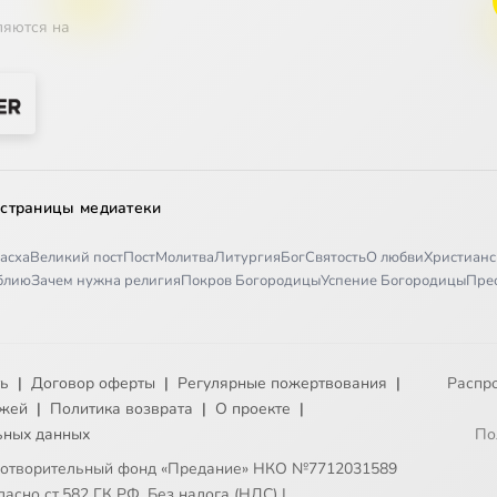
ляются на
 страницы медиатеки
асха
Великий пост
Пост
Молитва
Литургия
Бог
Святость
О любви
Христианс
иблию
Зачем нужна религия
Покров Богородицы
Успение Богородицы
Пре
ть
|
Договор оферты
|
Регулярные пожертвования
|
Распр
ежей
|
Политика возврата
|
О проекте
|
ьных данных
По
готворительный фонд «Предание» НКО №7712031589
асно ст.582 ГК РФ. Без налога (НДС)
|