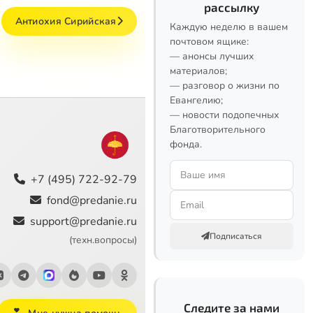
рассылку
Антиохия Сирийская
Каждую неделю в вашем
почтовом ящике:
— анонсы лучших
материалов;
— разговор о жизни по
Евангелию;
— новости подопечных
Благотворительного
фонда.
+7 (495) 722-92-79
fond@predanie.ru
support@predanie.ru
Подписаться
(техн.вопросы)
Следите за нами