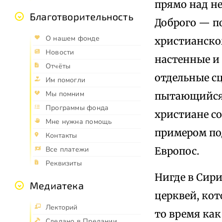
прямо над н
Благотворительность
Доброго — п
О нашем фонде
христианско
Новости
настенные и
Отчёты
отдельные сц
Им помогли
Мы помним
пытающийся 
Программы фонда
христиане с
Мне нужна помощь
примером по
Контакты
Европос.
Все платежи
Реквизиты
Нигде в Сири
Медиатека
церквей, ко
Лекторий
то время ка
Сделано в Предании