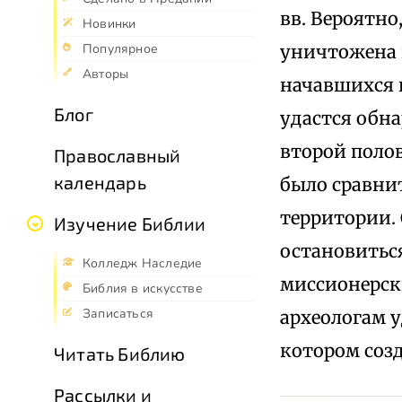
вв. Вероятно
Новинки
уничтожена 
Популярное
Авторы
начавшихся в
Блог
удастся обн
второй полов
Православный
календарь
было сравни
территории. 
Изучение Библии
остановиться
Колледж Наследие
миссионерски
Библия в искусстве
Записаться
археологам 
котором соз
Читать Библию
Рассылки и