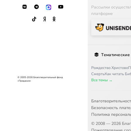
Рассылки осуществ
платформе
Тематические
Рождество Христово
П
Смерть
Как читать Б
© 2005-2026 Благотворительный фонд
Все темы →
«Предание»
Благотворительнос
Безопасность плат
Политика персонал
© 2008 — 2026 Бла
Пожертвование согл