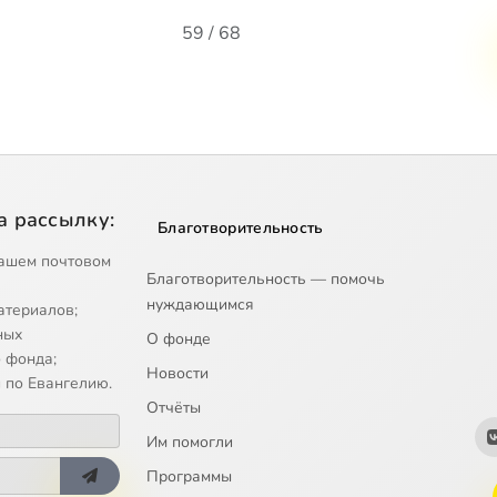
59 / 68
а рассылку:
Благотворительность
ашем почтовом
Благотворительность — помочь
нуждающимся
атериалов;
ных
О фонде
 фонда;
Новости
 по Евангелию.
Отчёты
Им помогли
Программы