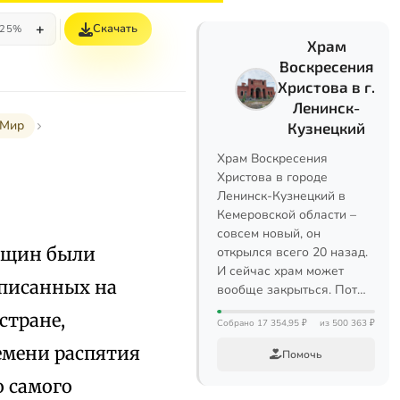
+
Скачать
25%
Храм
Воскресения
Христова в г.
Ленинск-
 Мир
Кузнецкий
Храм Воскресения
Христова в городе
Ленинск-Кузнецкий в
Кемеровской области –
совсем новый, он
бщин были
открылся всего 20 назад.
И сейчас храм может
аписанных на
вообще закрыться. Пот…
стране,
Собрано 17 354,95 ₽
из 500 363 ₽
ремени распятия
Помочь
о самого