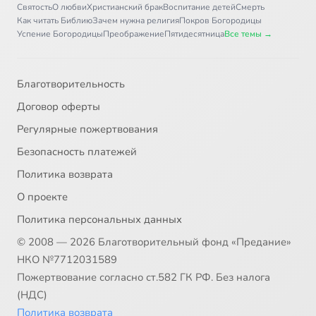
Святость
О любви
Христианский брак
Воспитание детей
Смерть
Как читать Библию
Зачем нужна религия
Покров Богородицы
Успение Богородицы
Преображение
Пятидесятница
Все темы →
Благотворительность
Договор оферты
Регулярные пожертвования
Безопасность платежей
Политика возврата
О проекте
Политика персональных данных
© 2008 — 2026 Благотворительный фонд «Предание»
НКО №7712031589
Пожертвование согласно ст.582 ГК РФ. Без налога
(НДС)
Политика возврата