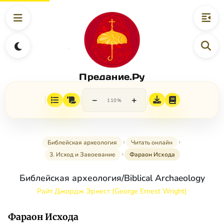
Предание.Ру
−
+
110%
Библейская археология
Читать онлайн
3. Исход и Завоевание
Фараон Исхода
Библейская археология/Biblical Archaeology
Райт Джордж Эрнест (George Ernest Wright)
Фараон Исхода