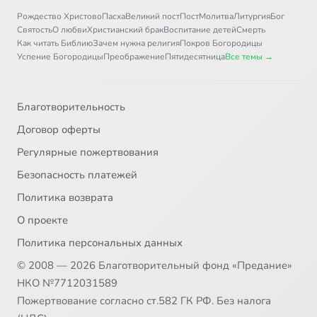
Рождество Христово
Пасха
Великий пост
Пост
Молитва
Литургия
Бог
Святость
О любви
Христианский брак
Воспитание детей
Смерть
Как читать Библию
Зачем нужна религия
Покров Богородицы
Успение Богородицы
Преображение
Пятидесятница
Все темы →
Благотворительность
Договор оферты
Регулярные пожертвования
Безопасность платежей
Политика возврата
О проекте
Политика персональных данных
© 2008 — 2026 Благотворительный фонд «Предание»
НКО №7712031589
Пожертвование согласно ст.582 ГК РФ. Без налога