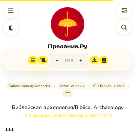
Предание.Ру
−
+
110%
Библейская археология
Читать онлайн
10. Церковь и Мир
***
Библейская археология/Biblical Archaeology
Райт Джордж Эрнест (George Ernest Wright)
***