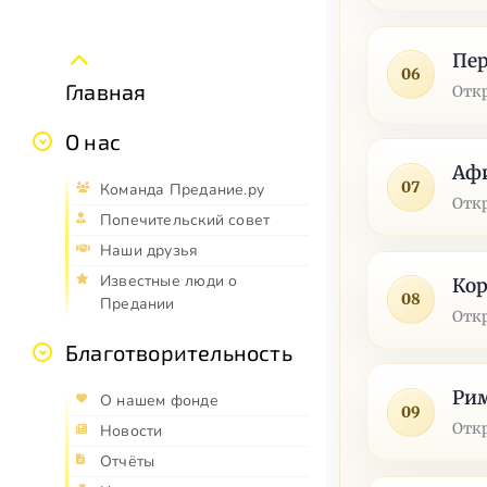
Пер
06
Главная
Отк
О нас
Аф
07
Команда Предание.ру
Отк
Попечительский совет
Наши друзья
Известные люди о
Ко
08
Предании
Отк
Благотворительность
Ри
О нашем фонде
09
Отк
Новости
Отчёты