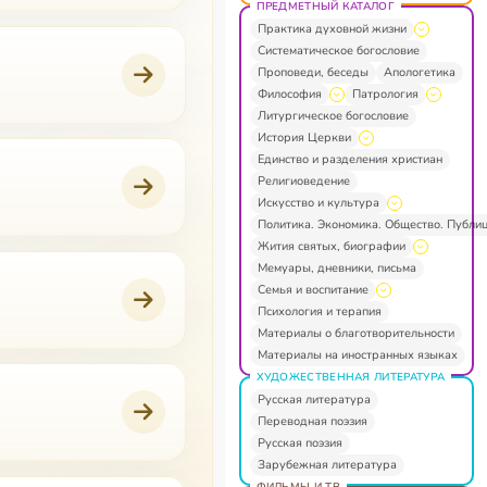
ПРЕДМЕТНЫЙ КАТАЛОГ
Практика духовной жизни
Систематическое богословие
Проповеди, беседы
Апологетика
Философия
Патрология
Литургическое богословие
История Церкви
Единство и разделения христиан
Религиоведение
Искусство и культура
Политика. Экономика. Общество. Публи
Жития святых, биографии
Мемуары, дневники, письма
Семья и воспитание
Психология и терапия
Материалы о благотворительности
Материалы на иностранных языках
ХУДОЖЕСТВЕННАЯ ЛИТЕРАТУРА
Русская литература
Переводная поэзия
Русская поэзия
Зарубежная литература
ФИЛЬМЫ И ТВ