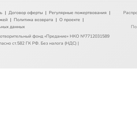
ть
|
Договор оферты
|
Регулярные пожертвования
|
Распр
ежей
|
Политика возврата
|
О проекте
|
ьных данных
По
готворительный фонд «Предание» НКО №7712031589
асно ст.582 ГК РФ. Без налога (НДС)
|