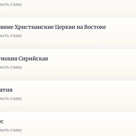
рыть главу
вние Христианские Церкви на Востоке
рыть главу
тиохия Сирийская
рыть главу
атия
рыть главу
ес
рыть главу