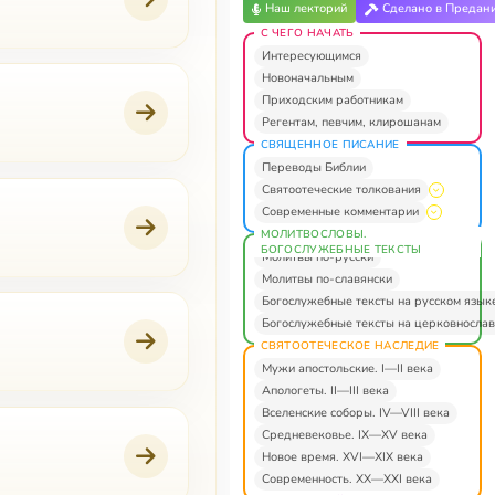
Наш лекторий
Сделано в Предан
С ЧЕГО НАЧАТЬ
Интересующимся
Новоначальным
Приходским работникам
Регентам, певчим, клирошанам
СВЯЩЕННОЕ ПИСАНИЕ
Переводы Библии
Святоотеческие толкования
Современные комментарии
МОЛИТВОСЛОВЫ.
БОГОСЛУЖЕБНЫЕ ТЕКСТЫ
Молитвы по-русски
Молитвы по-славянски
Богослужебные тексты на русском язык
Богослужебные тексты на церковнослав
СВЯТООТЕЧЕСКОЕ НАСЛЕДИЕ
Мужи апостольские. I—II века
Апологеты. II—III века
Вселенские соборы. IV—VIII века
Средневековье. IX—XV века
Новое время. XVI—XIX века
Современность. XX—XXI века