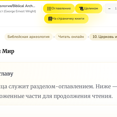
Библейская археология/Biblical Archaeology
−
Оглавление
Целиком
1
 (George Ernest Wright)
На страничку книги
Библейская археология
Читать онлайн
10. Церковь 
и Мир
главу
ица служит разделом-оглавлением. Ниже 
ложенные части для продолжения чтения.