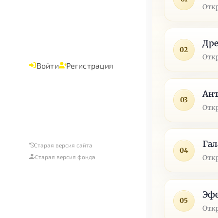
Отк
Дре
02
Отк
Войти
Регистрация
Ан
03
Отк
Гал
Старая версия сайта
04
Старая версия фонда
Отк
Эф
05
Отк