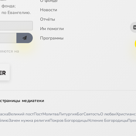
О фонде
 фонда;
Новости
 по Евангелию.
Отчёты
Им помогли
Программы
ляются на
 страницы медиатеки
асха
Великий пост
Пост
Молитва
Литургия
Бог
Святость
О любви
Христианс
иблию
Зачем нужна религия
Покров Богородицы
Успение Богородицы
Пре