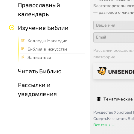
Православный
Благотворительного
— разговор о жизни
календарь
Изучение Библии
Колледж Наследие
Библия в искусстве
Рассылки осуществ
платформе
Записаться
Читать Библию
Рассылки и
уведомления
Тематические
Рождество Христово
П
Смерть
Как читать Б
Все темы →