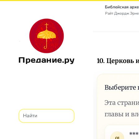
Райт Джордж Эрнест
Предание.ру
10. Церковь 
Выберите 
Эта стран
главы и в
***
01