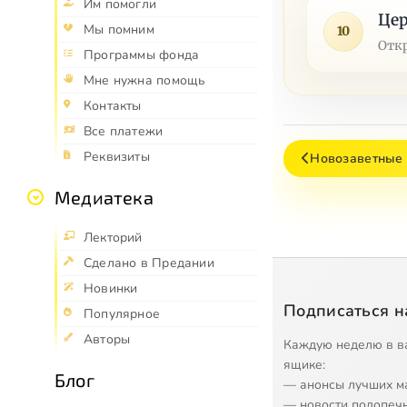
Им помогли
Цер
Мы помним
10
Отк
Программы фонда
Мне нужна помощь
Контакты
Все платежи
Реквизиты
Новозаветные 
Медиатека
Лекторий
Сделано в Предании
Новинки
Подписаться н
Популярное
Авторы
Каждую неделю в в
ящике:
Блог
— анонсы лучших м
— новости подопеч