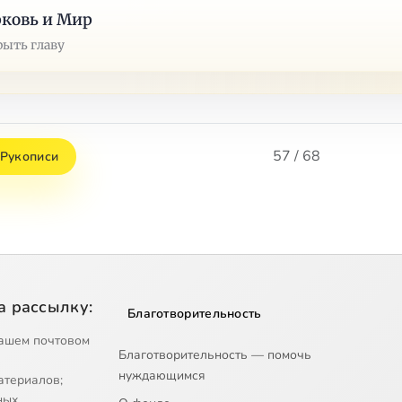
ковь и Мир
рыть главу
57 / 68
Рукописи
а рассылку:
Благотворительность
ашем почтовом
Благотворительность — помочь
нуждающимся
атериалов;
ных