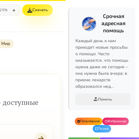
+
Скачать
25%
Срочная
адресная
помощь
Каждый день к нам
и Мир
приходят новые просьбы
о помощи. Часто
оказывается, что помощь
нужна даже не сегодня –
она нужна была вчера: в
приеме лекарств
образовался нед…
Помочь
— доступные
Популярное
Избранное
Позже