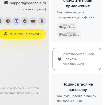
Скачайте наше
support@predanie.ru
приложение
(техн.вопросы)
Слушайте аудио и
смотрите видео офлайн
Загрузите в
App Store
Доступно в
Мне нужна помощь
Google Play
Благотворительность
— помочь
нуждающимся
Подписаться на
кий брак
Воспитание детей
рассылку
ображение
Пятидесятница
Каждую неделю в вашем
почтовом ящике: