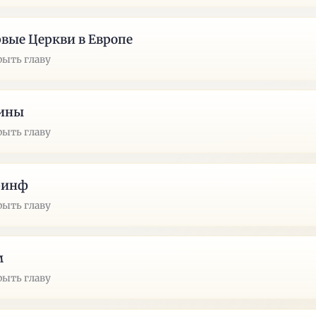
вые Церкви в Европе
рыть главу
ины
рыть главу
ринф
рыть главу
м
рыть главу