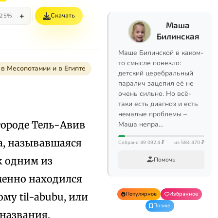
+
Скачать
25%
Маша
Билинская
Маше Билинской в каком-
то смысле повезло:
в Месопотамии и в Египте
детский церебральный
паралич зацепил её не
очень сильно. Но всё-
таки есть диагноз и есть
немалые проблемы –
городе Тель-Авив
Маша непра…
ка, называвшаяся
Собрано 49 092,4 ₽
из 584 470 ₽
к одним из
Помочь
менно находился
Популярное
Избранное
му til-abubu, или
Позже
 названия,