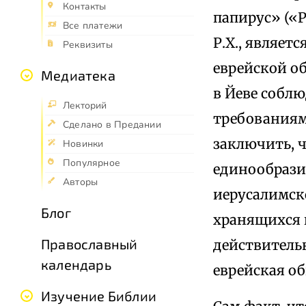
Контакты
папирус» («P
Все платежи
Р.Х., являет
Реквизиты
еврейской о
Медиатека
в Йеве собл
Лекторий
требованиям
Сделано в Предании
заключить, 
Новинки
Популярное
единообрази
Авторы
иерусалимско
Блог
хранящихся 
Православный
действительн
календарь
еврейская о
Изучение Библии