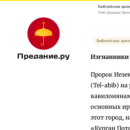
Райт Джордж Эрнест
Библейская архе
Предание.ру
Изгнанники 
Пророк Иезек
(Tel-abib) н
вавилонянами
основных ир
этот город, 
«Курган Пото