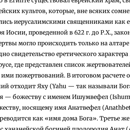
о в Египте существовал еврейский храм, св
йских культов, которые, вне всяких сомн
лись иерусалимскими священниками как е
 Иосии, проведенной в 622 г. до Р.Х., зак
ртвы могло происходить только на алтаре
дно свидетельство еретического характера
усе, где представлен список жертвователе
ими пожертвований. В итоговом расчете о
ий отходит Яху (Yahu — так называли Бог
ая — божеству с именем Ишумвефел (Ishumb
еству, носящему имя Анатвефел (Anathbet
реводится как «имя дома Бога». Третье же
с хананейской богиней плодородия Анат (A