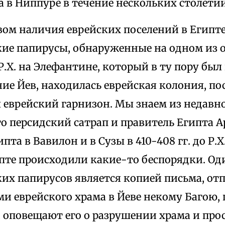
 в Ниппуре в течение нескольких столетий
вом наличия еврейских поселений в Египт
ие папирусы, обнаруженные на одном из о
Р.Х. на Элефантине, который в ту пору был
ие Йев, находилась еврейская колония, п
ял еврейский гарнизон. Мы знаем из недав
что персидский сатрап и правитель Египта 
пта в Вавилон и в Сузы в 410-408 гг. до Р.Х.
пте происходили какие-то беспорядки. Од
их папирусов является копией письма, от
и еврейского храма в Йеве некому Багою, 
 оповещают его о разрушении храма и прос