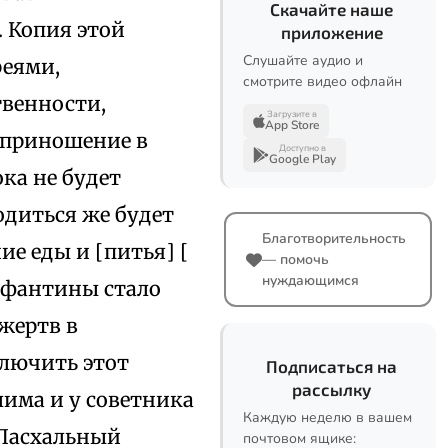
Скачайте наше
 Копия этой
приложение
Слушайте аудио и
реями,
смотрите видео офлайн
твенности,
Загрузите в
App Store
о приношение в
Доступно в
Google Play
ка не будет
одиться же будет
Благотворительность
е еды и [питья] [
— помочь
нуждающимся
лефантины стало
жертв в
ключить этот
Подписаться на
рассылку
лима и у советника
Каждую неделю в вашем
«Пасхальный
почтовом ящике: