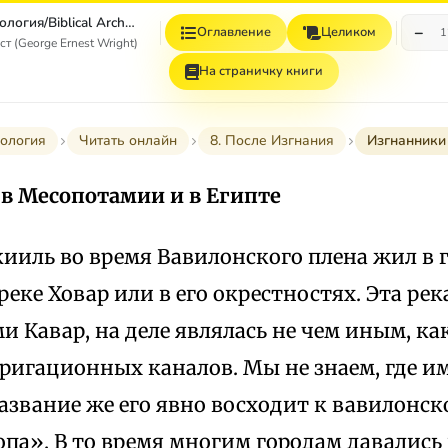
Библейская археология/Biblical Archaeology
−
Оглавление
Целиком
1
 (George Ernest Wright)
На страничку книги
ология
Читать онлайн
8. После Изгнания
Изгнанники 
в Месопотамии и в Египте
ииль во время Вавилонского плена жил в 
а реке Ховар или в его окрестностях. Эта ре
 Кавар, на деле являлась не чем иным, ка
ригационных каналов. Мы не знаем, где и
название же его явно восходит к вавилонско
па». В то время многим городам давались