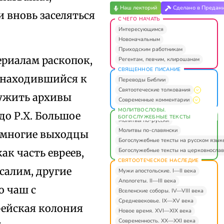
Наш лекторий
Сделано в Предан
ли вновь заселяться
С ЧЕГО НАЧАТЬ
Интересующимся
Новоначальным
Приходским работникам
ериалам раскопок,
Регентам, певчим, клирошанам
СВЯЩЕННОЕ ПИСАНИЕ
, находившийся к
Переводы Библии
Святоотеческие толкования
ружить архивы
Современные комментарии
МОЛИТВОСЛОВЫ.
до Р.Х. Большое
БОГОСЛУЖЕБНЫЕ ТЕКСТЫ
Молитвы по-русски
Молитвы по-славянски
о многие выходцы
Богослужебные тексты на русском язык
Богослужебные тексты на церковнослав
ак часть евреев,
СВЯТООТЕЧЕСКОЕ НАСЛЕДИЕ
салим, другие
Мужи апостольские. I—II века
Апологеты. II—III века
о чаш с
Вселенские соборы. IV—VIII века
Средневековье. IX—XV века
рейская колония
Новое время. XVI—XIX века
Современность. XX—XXI века