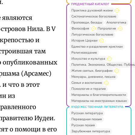
.
ПРЕДМЕТНЫЙ КАТАЛОГ
Практика духовной жизни
е являются
Систематическое богословие
Проповеди, беседы
Апологетика
стровов Нила. В V
Философия
Патрология
Литургическое богословие
 крепостью и
История Церкви
Единство и разделения христиан
остроившая там
Религиоведение
Искусство и культура
но опубликованных
Политика. Экономика. Общество. Публи
Жития святых, биографии
Аршама (Арсамес)
Мемуары, дневники, письма
Семья и воспитание
 и что в этот
Психология и терапия
ин из
Материалы о благотворительности
Материалы на иностранных языках
правленного
ХУДОЖЕСТВЕННАЯ ЛИТЕРАТУРА
Русская литература
правителю Иудеи.
Переводная поэзия
Русская поэзия
ят о помощи в его
Зарубежная литература