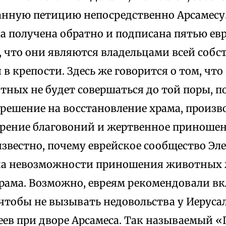
анную петицию непосредственно Арсамесу.
а получена обратно и подписана пятью ев
 что они являются владельцами всей собс
в крепости. Здесь же говорится о том, чт
ных не будет совершаться до той поры, по
решение на восстановление храма, произв
рение благовоний и жертвенное приношени
 известно, почему еврейское сообщество Э
на невозможности приношения животных 
храма. Возможно, евреям рекомендовали в
 чтобы не вызывать недовольства у Иеруса
реев при дворе Арсамеса. Так называемый 