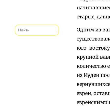
начинавшиеся 
старые, дав
Одним из вав
существовала
юго-востоку
крупной вави
количество 
из Иудеи пос
вернувшихся 
евреи, остав
еврейскими 