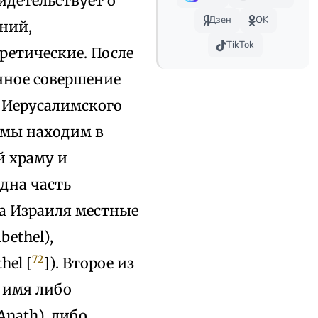
идетельствует о
Дзен
OK
ений,
TikTok
ретические. После
онное совершение
 Иерусалимского
 мы находим в
й храму и
дна часть
а Израиля местные
ethel),
72
hel [
]). Второе из
 имя либо
nath), либо