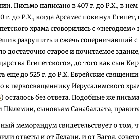
ии. Письмо написано в 407 г. до Р.Х., в нем
10 г. до Р.Х., когда Арсамес покинул Египе
петского храма сговорились с «негодяем»
решив разрушить и сжечь соперничавший с
ло достаточно старое и почитаемое здание
царства Египетского», до того как сын Ки
ть еще до 525 г. до Р.Х. Еврейские священни
мо к первосвященнику Иерусалимского хра
3
) осталось без ответа. Подобные же пись
и Шелемии, сыновьям Санабаллата, правит
ный меморандум свидетельствует о том, ч
или ответы и от Делаии, и от Багоя, сове