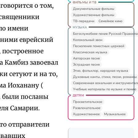
ФИЛЬМЫ И ТВ
 говорится о том,
Документальные фильмы
Художественные фильмы
т, священники
ТВ-передачи
Семейное кино
 по имени
МУЗЫКА
Богослужебное пение Русской Правосл
 ними еврейский
Колокольный звон
Песнопения поместных церквей
, построенное
Классическая музыка
Авторская песня
ра Камбиз завоевал
Эстрадная песня
Этно, фольклор, народная музыка
ки сетуют и на то,
Духовные канты, стихи, песни, романсы
Современная вокальная и инструментал
ма Иоханану (
Учебные материалы по музыке и пению
ма были посланы
ДЕТЯМ
Просветительское
еля Самарии.
Развлекательное
Художественное
Музыкальное
то отправители
товавших