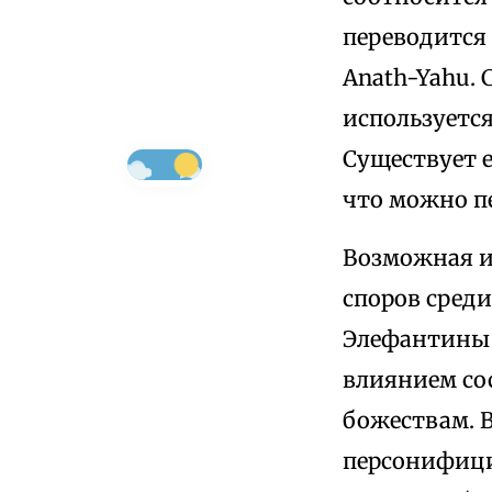
переводится
Anath-Yahu. 
используетс
Существует е
что можно пе
Возможная и
споров среди
Элефантины 
влиянием со
божествам. В
персонифици