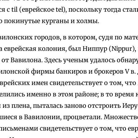
с til (еврейское tel), поскольку тогда ста
но покинутые курганы и холмы.
илонских городов, в котором, судя по мат
 еврейская колония, был Ниппур (Nippur)
 от Вавилона. Здесь ученым удалось обна
лонской фирмы банкиров и брокеров V в. 
еврейских имен свидетельствует о том, чт
елились именно в этом районе; в то время к
из плена, пыталась заново отстроить Иеру
шиеся в Вавилонии, процветали. Множеств
письменами свидетельствует о том, что ев