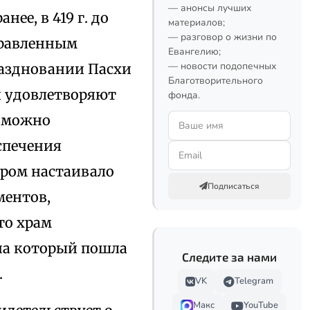
— анонсы лучших
ее, в 419 г. до
материалов;
— разговор о жизни по
правленным
Евангелию;
— новости подопечных
раздновании Пасхи
Благотворительного
я удовлетворяют
фонда.
о можно
спечения
ором настаивало
Подписаться
ментов,
что храм
 на который пошла
Следите за нами
.
VK
Telegram
Макс
YouTube