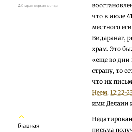
восстановлен
Старая версия фонда
что в июле 4
местного еги
Видаранаг, 
храм. Это бы
«еще во дни 
страну, то ес
что их пись
Неем. 12:22-2
ими Делаии 
Недатирован
Главная
письма получ