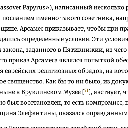
assover Papyrus»), написанный несколько ран
ся посланием именно такого советника, на
бщине. Арсамес приказывает, чтобы при п
юдались определенные условия. Эти услови
 закона, заданного в Пятикнижии, из чег
что приказ Арсамеса являлся попыткой обе
я еврейских религиозных обрядов, на кот
е священство. Как бы то ни было, из доку
71
ныне в Бруклинском Музее [
], явствует, 
о был восстановлен, то есть компромисс,
бщина Элефантины, оказался оправданным