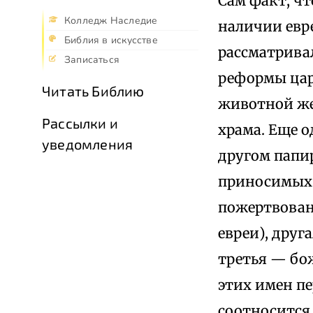
Сам факт, чт
Колледж Наследие
наличии евре
Библия в искусстве
рассматрива
Записаться
реформы царя
Читать Библию
животной же
Рассылки и
храма. Еще о
уведомления
другом папир
приносимых 
пожертвован
евреи), друг
третья — бож
этих имен пе
соотносится 