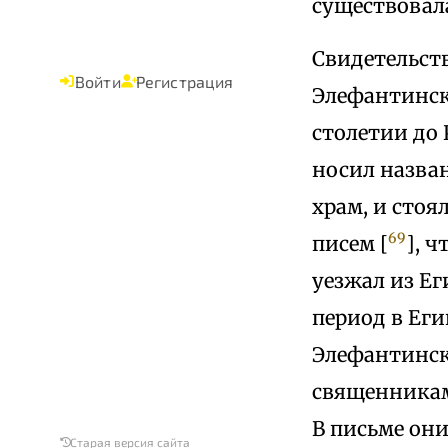
существовала
Свидетельст
Войти
Регистрация
Элефантинск
столетии до 
носил назван
храм, и сто
69
писем [
], 
уезжал из Еги
период в Еги
Элефантинск
священникам
В письме они
Старая версия сайта