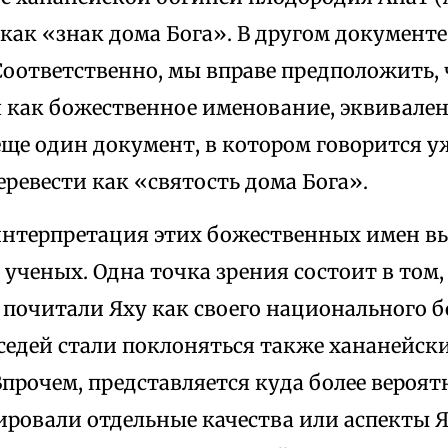
 как «знак дома Бога». В другом документ
Соответственно, мы вправе предположить, ч
я как божественное именование, эквивален
ще один документ, в котором говорится уж
ревести как «святость дома Бога».
нтерпретация этих божественных имен вы
 ученых. Одна точка зрения состоит в том, 
почитали Яху как своего национального бо
седей стали поклоняться также хананейск
прочем, представляется куда более вероят
ровали отдельные качества или аспекты Я