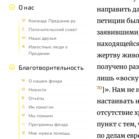
О нас
направить д
петиции был
Команда Предание.ру
Попечительский совет
заявившими,
Наши друзья
находящейся 
Известные люди о
Предании
жертву живот
получено раз
Благотворительность
лишь «воску
О нашем фонде
70
]». Нам не
Новости
Отчёты
настаивать 
Им помогли
отсутствие 
Мы помним
пункт с тем,
Программы фонда
Мне нужна помощь
по делам ев