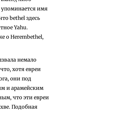
е упоминается имя
то bethel здесь
тное Yahu.
е о Herembethel,
звала немало
что, хотя евреи
га, они под
им и арамейским
ным, что эти евреи
хве. Подобная