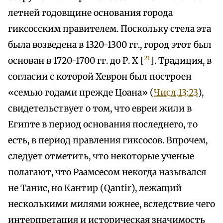
летней годовщине основания города
гиксосским правителем. Поскольку стела эта
была возведена в 1320-1300 гг., город этот был
21
основан в 1720-1700 гг. до Р. Х [
]. Традиция, в
согласии с которой Хеврон был построен
«семью годами прежде Цоана» (
Числ.13:23
),
свидетельствует о том, что евреи жили в
Египте в период основания последнего, то
есть, в период правления гиксосов. Впрочем,
следует отметить, что некоторые ученые
полагают, что Раамсесом некогда назывался
не Танис, но Кантир (Qantir), лежащий
несколькими милями южнее, вследствие чего
интерпретация и историческая значимость