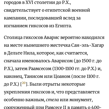
городов в XVI столетии до Р.Х.,
свидетельствует о египетской военной
кампании, последовавшей вслед за
изгнанием гиксосов из Египта.
Столица гиксосов Аварис вероятно находился
на месте нынешнего местечка Сан-эль-Хагар
в Дельте Нила, которое, как считается,
сначала именовалось Аварисом (до 1500 г. до
Р.Х.), затем Раамсесом (1300-1100 гг. до Р.Х.) и,
наконец, Танисом или Цоаном (после 1100 г.
20
до Р.Х.) [
]. Были отрыты некоторые
укрепления гиксосов и, что представляется
особенно важным,
стела
или монумент,
сооруженный при Рамсесе II в память о 400-