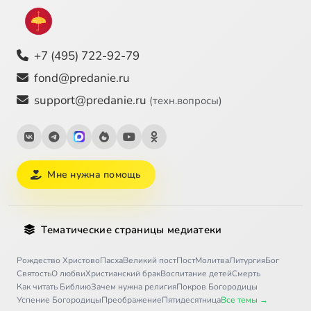
+7 (495) 722-92-79
fond@predanie.ru
support@predanie.ru
(техн.вопросы)
Мне нужна помощь
Тематические страницы медиатеки
Рождество Христово
Пасха
Великий пост
Пост
Молитва
Литургия
Бог
Святость
О любви
Христианский брак
Воспитание детей
Смерть
Как читать Библию
Зачем нужна религия
Покров Богородицы
Успение Богородицы
Преображение
Пятидесятница
Все темы →