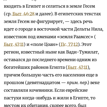
входить в Египет и селиться в земле Гесем
(ср.
Быт. 46:28
и далее). В египетских текстах
земля Гесем не фигурирует, — здесь речь
идет о городе в восточной части Дельты Нила,
известном под именами «земля Раамсес» (
Быт. 47:11
) и «поле Цоан» (
Пс. 77:12
). Этот
регион, известный ныне как Вади-Тумилат,
оставался до последнего времени одним из
богатейших районов Египта (
Быт. 47:11
),
причем большую часть его населения еще в
прошлом (девятнадцатом —
прим. пер
.) веке
составляли кочевники. Если еврейские
пастухи когда-нибудь и жили в Египте, то
местом их обитания, скорее всего, был