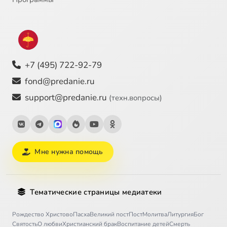
+7 (495) 722-92-79
fond@predanie.ru
support@predanie.ru
(техн.вопросы)
Мне нужна помощь
Тематические страницы медиатеки
Рождество Христово
Пасха
Великий пост
Пост
Молитва
Литургия
Бог
Святость
О любви
Христианский брак
Воспитание детей
Смерть