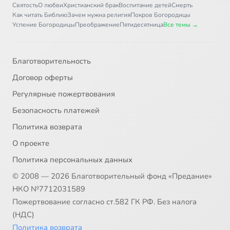
Святость
О любви
Христианский брак
Воспитание детей
Смерть
Как читать Библию
Зачем нужна религия
Покров Богородицы
Успение Богородицы
Преображение
Пятидесятница
Все темы →
Благотворительность
Договор оферты
Регулярные пожертвования
Безопасность платежей
Политика возврата
О проекте
Политика персональных данных
© 2008 — 2026 Благотворительный фонд «Предание»
НКО №7712031589
Пожертвование согласно ст.582 ГК РФ. Без налога
(НДС)
Политика возврата