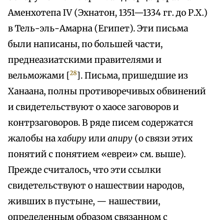
Аменхотепа IV (Эхнатон, 1351—1334 гг. до Р.Х.)
в Тель-эль-Амарна (Египет). Эти письма
были написаны, по большей части,
преднеазиатскими правителями и
28
вельможами [
]. Письма, пришедшие из
Ханаана, полны противоречивых обвинений
и свидетельствуют о хаосе заговоров и
контрзаговоров. В ряде писем содержатся
жалобы на
хабиру
или
апиру
(о связи этих
понятий с понятием «евреи» см. выше).
Прежде считалось, что эти ссылки
свидетельствуют о нашествии народов,
живших в пустыне, — нашествии,
определенным образом связанном с