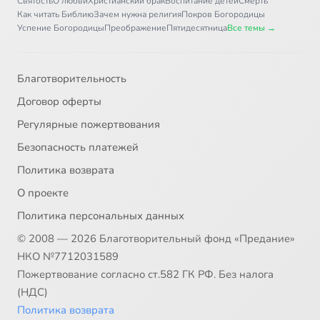
Святость
О любви
Христианский брак
Воспитание детей
Смерть
Как читать Библию
Зачем нужна религия
Покров Богородицы
Успение Богородицы
Преображение
Пятидесятница
Все темы →
Благотворительность
Договор оферты
Регулярные пожертвования
Безопасность платежей
Политика возврата
О проекте
Политика персональных данных
© 2008 — 2026 Благотворительный фонд «Предание»
НКО №7712031589
Пожертвование согласно ст.582 ГК РФ. Без налога
(НДС)
Политика возврата