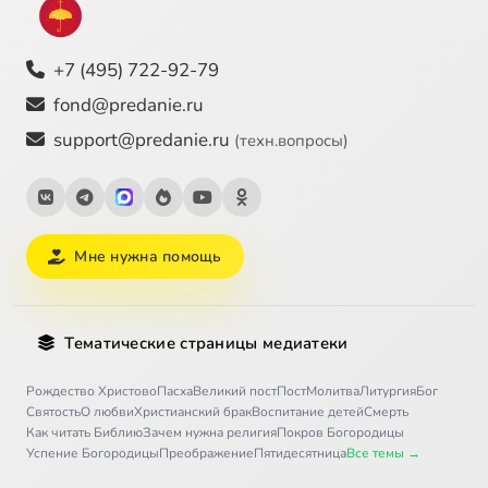
+7 (495) 722-92-79
fond@predanie.ru
support@predanie.ru
(техн.вопросы)
Мне нужна помощь
Тематические страницы медиатеки
Рождество Христово
Пасха
Великий пост
Пост
Молитва
Литургия
Бог
Святость
О любви
Христианский брак
Воспитание детей
Смерть
Как читать Библию
Зачем нужна религия
Покров Богородицы
Успение Богородицы
Преображение
Пятидесятница
Все темы →