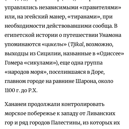
управлялись независимыми «правителями»
или, на эгейский манер, «тиранами», при
необходимости действовавшими сообща. В
египетской истории о путешествии Унамона
упоминаются «
цикелы
» (
Tjikal
, возможно,
выходцы из Сицилии, названные в «Одиссее»
Гомера «сикулами»), еще одна группа
«народов моря», поселившаяся в Доре,
главном городе на равнине Шарона, около
1100 г. до Р.Х.
Хананеи продолжали контролировать
морское побережье к западу от Ливанских
гор и ряд городов Палестины, из которых их