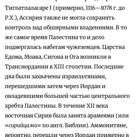
Тиглатпаласаре I (примерно, 1116—1078 г. до
Р.Х.), Ассирия также не могла сохранять
контроль над обширными владениями. В то
же самое время Палестина то и дело
подвергалась набегам чужеземцев. Царства
Едома, Моава, Сигона и Ога возникли в
Трансиордании в XIII столетии. Последние
два были захвачены израильтянами,
перешедшими затем через Иордан и
овладевшими большей частью центрального
хребта Палестины. В течение XII века
восточная Сирия была занята арамеями (или
«
сирийцами
» по англ. Библии). Аммонитяне,
вероятно, перешли через Иордан примерно в