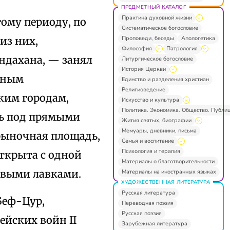
ПРЕДМЕТНЫЙ КАТАЛОГ
Практика духовной жизни
ому периоду, по
Систематическое богословие
Проповеди, беседы
Апологетика
из них,
Философия
Патрология
ндахана, — занял
Литургическое богословие
История Церкви
ядным
Единство и разделения христиан
Религиоведение
ким городам,
Искусство и культура
Политика. Экономика. Общество. Публи
сь под прямыми
Жития святых, биографии
Мемуары, дневники, письма
 рыночная площадь,
Семья и воспитание
Психология и терапия
открыта с одной
Материалы о благотворительности
овыми лавками.
Материалы на иностранных языках
ХУДОЖЕСТВЕННАЯ ЛИТЕРАТУРА
Русская литература
Беф-Цур,
Переводная поэзия
Русская поэзия
ейских войн II
Зарубежная литература