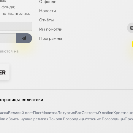
ных
О фонде
 фонда;
Новости
 по Евангелию.
Отчёты
Им помогли
Программы
ляются на
 страницы медиатеки
асха
Великий пост
Пост
Молитва
Литургия
Бог
Святость
О любви
Христианс
иблию
Зачем нужна религия
Покров Богородицы
Успение Богородицы
Пре