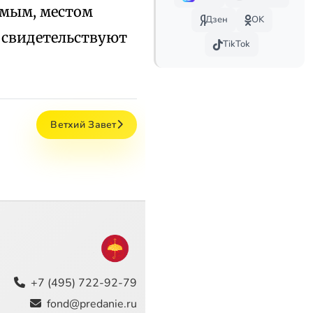
амым, местом
Дзен
OK
о свидетельствуют
TikTok
Ветхий Завет
+7 (495) 722-92-79
fond@predanie.ru