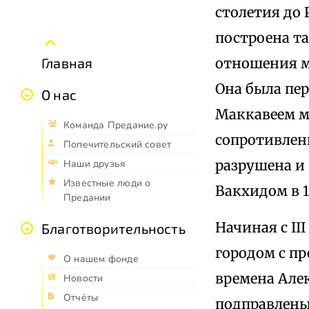
столетия до 
построена та
отношения м
Главная
Она была пер
О нас
Маккавеем ме
Команда Предание.ру
сопротивлени
Попечительский совет
разрушена и
Наши друзья
Известные люди о
Вакхидом в 16
Предании
Начиная с II
Благотворительность
городом с п
О нашем фонде
времена Але
Новости
Отчёты
подправлены