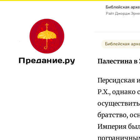
Райт Джордж Эрнест
Библейская арх
Предание.ру
Палестина в
Персидская и
Р.Х., однако 
осуществитьс
братство, ос
Империя была
пограничным