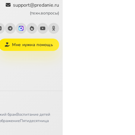
support@predanie.ru
(техн.вопросы)
Мне нужна помощь
кий брак
Воспитание детей
ображение
Пятидесятница