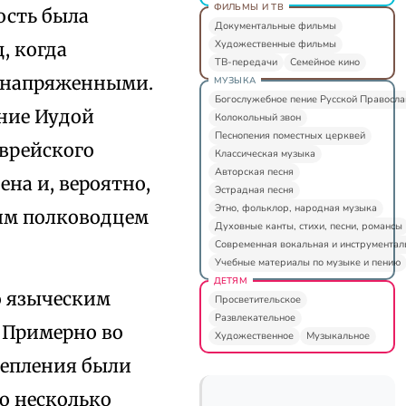
ФИЛЬМЫ И ТВ
ость была
Документальные фильмы
Художественные фильмы
, когда
ТВ-передачи
Семейное кино
о напряженными.
МУЗЫКА
Богослужебное пение Русской Правосл
ение Иудой
Колокольный звон
Песнопения поместных церквей
еврейского
Классическая музыка
Авторская песня
ена и, вероятно,
Эстрадная песня
Этно, фольклор, народная музыка
ким полководцем
Духовные канты, стихи, песни, романсы
Современная вокальная и инструментал
Учебные материалы по музыке и пению
ДЕТЯМ
то языческим
Просветительское
Развлекательное
 Примерно во
Художественное
Музыкальное
репления были
о несколько