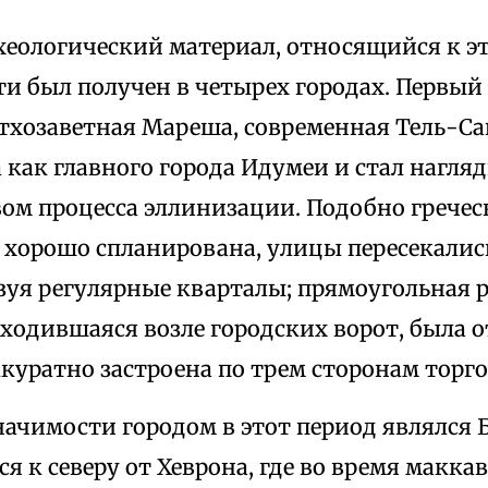
хеологический материал, относящийся к эт
и был получен в четырех городах. Первый 
тхозаветная Мареша, современная Тель-Са
 как главного города Идумеи и стал нагл
вом процесса эллинизации. Подобно гречес
 хорошо спланирована, улицы пересекали
азуя регулярные кварталы; прямоугольная
аходившаяся возле городских ворот, была 
ккуратно застроена по трем сторонам торг
начимости городом в этот период являлся 
 к северу от Хеврона, где во время маккав