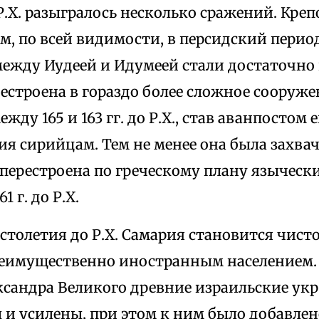
Р.Х. разыгралось несколько сражений. Креп
м, по всей видимости, в персидский период
ежду Иудеей и Идумеей стали достаточн
естроена в гораздо более сложное сооруж
жду 165 и 163 гг. до Р.Х., став аванпостом 
я сирийцам. Тем не менее она была захвач
 перестроена по греческому плану язычес
1 г. до Р.Х.
I столетия до Р.Х. Самария становится чис
реимущественно иностранным населением.
ксандра Великого древние израильские ук
 и усилены, при этом к ним было добавлен