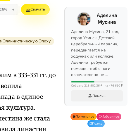
+
Скачать
25%
Аделина
Мусина
Аделина Мусина, 21 год,
город Усинск. Детский
в Эллинистическую Эпоху
церебральный паралич,
передвигается на
ходунках или коляске.
Аделине требуется
помощь, чтобы ноги
м в 333-331 гг. до
окончательно не …
озволила
Собрано 213 902,36 ₽
из 476 650 ₽
апада в единое
Помочь
я культура.
Популярное
Избранное
лестина же стала
Позже
авила династия