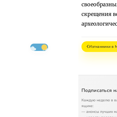
своеобразны
скрещения вс
археологиче
Изгнанники в 
Подписаться н
Каждую неделю в в
ящике:
— анонсы лучших м