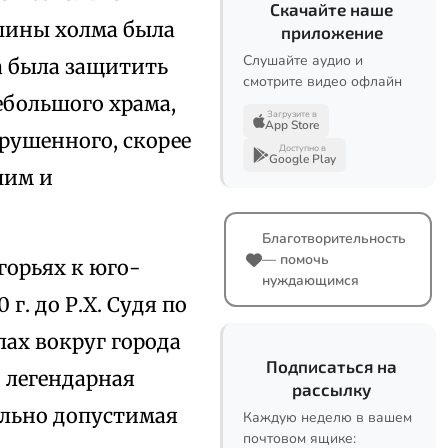
Скачайте наше
ршины холма была
приложение
Слушайте аудио и
на была защитить
смотрите видео офлайн
ебольшого храма,
Загрузите в
App Store
зрушенного, скорее
Доступно в
Google Play
шим и
Благотворительность
— помочь
горьях к юго-
нуждающимся
г. до Р.Х. Судя по
алах вокруг города
Подписаться на
 легендарная
рассылку
ельно допустимая
Каждую неделю в вашем
почтовом ящике: