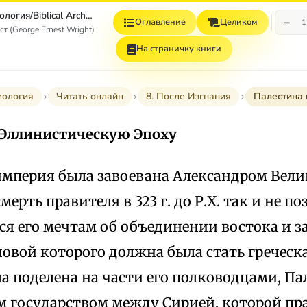
Библейская археология/Biblical Archaeology
−
Оглавление
Целиком
1
 (George Ernest Wright)
На страничку книги
еология
Читать онлайн
8. После Изгнания
Палестина 
 Эллинистическую Эпоху
мперия была завоевана Александром Велики
смерть правителя в 323 г. до Р.Х. так и не п
я его мечтам об объединении востока и з
новой которого должна была стать греческа
 поделена на части его полководцами, Па
 государством между Сирией, которой пр