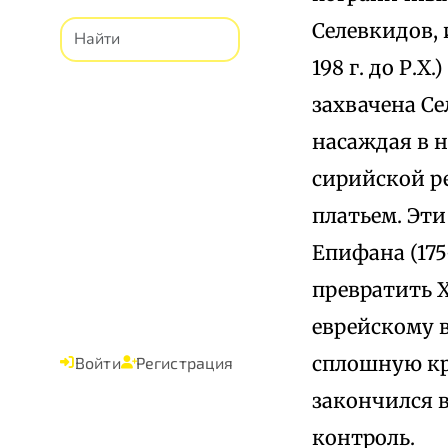
Селевкидов, 
198 г. до Р.
захвачена Се
насаждая в 
сирийской р
платьем. Эти
Епифана (175
превратить Х
еврейскому в
сплошную кр
Войти
Регистрация
закончился в
контроль.