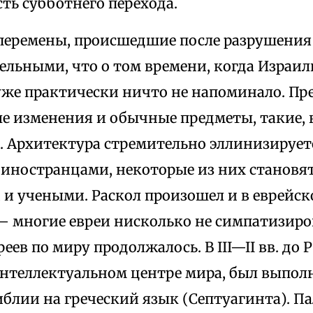
ть субботнего перехода.
перемены, происшедшие после разрушения
ельными, что о том времени, когда Израи
 уже практически ничто не напоминало. Пр
е изменения и обычные предметы, такие, 
. Архитектура стремительно эллинизируетс
 иностранцами, некоторые из них станов
и учеными. Раскол произошел и в еврейс
— многие евреи нисколько не симпатизир
еев по миру продолжалось. В III—II вв. до 
нтеллектуальном центре мира, был выпол
блии на греческий язык (Септуагинта). Па