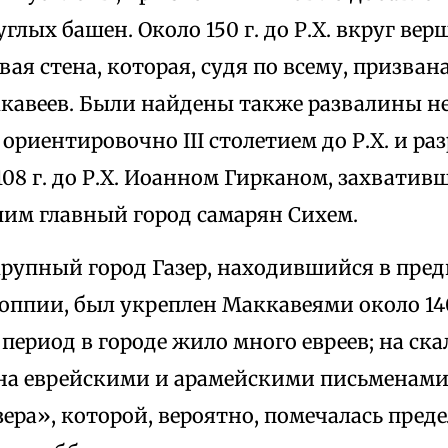
глых башен. Около 150 г. до Р.Х. вкруг ве
вая стена, которая, судя по всему, призва
ккавеев. Были найдены также развалины н
ориентировочно III столетием до Р.Х. и ра
 108 г. до Р.Х. Иоанном Гирканом, захватив
м главный город самарян Сихем.
крупный город Газер, находившийся в пред
оппии, был укреплен Маккавеями около 140 
т период в городе жило много евреев; на ск
на еврейскими и арамейскими письменами
ера», которой, вероятно, помечалась пред