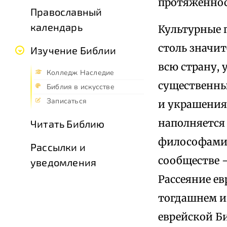
протяженнос
Православный
календарь
Культурные 
столь значит
Изучение Библии
всю страну,
Колледж Наследие
существенны
Библия в искусстве
Записаться
и украшения
наполняется
Читать Библию
философами 
Рассылки и
сообществе 
уведомления
Рассеяние евр
тогдашнем и
еврейской Би