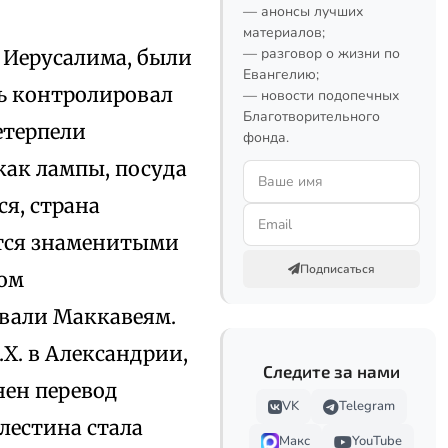
— анонсы лучших
материалов;
— разговор о жизни по
 Иерусалима, были
Евангелию;
ль контролировал
— новости подопечных
Благотворительного
етерпели
фонда.
как лампы, посуда
я, страна
ятся знаменитыми
Подписаться
ком
овали Маккавеям.
Р.Х. в Александрии,
Следите за нами
нен перевод
VK
Telegram
лестина стала
Макс
YouTube