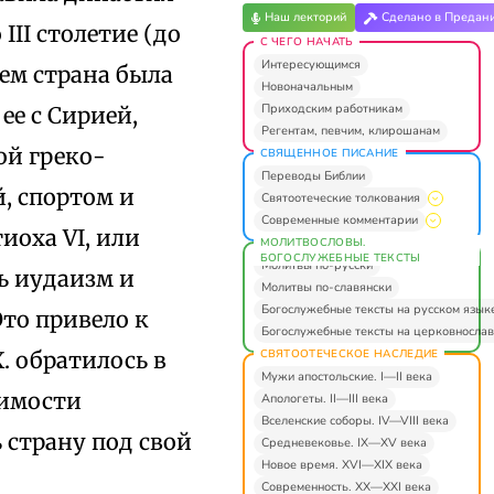
Наш лекторий
Сделано в Предан
III столетие (до
С ЧЕГО НАЧАТЬ
Интересующимся
тем страна была
Новоначальным
Приходским работникам
ее с Сирией,
Регентам, певчим, клирошанам
ой греко-
СВЯЩЕННОЕ ПИСАНИЕ
Переводы Библии
, спортом и
Святоотеческие толкования
Современные комментарии
иоха VI, или
МОЛИТВОСЛОВЫ.
БОГОСЛУЖЕБНЫЕ ТЕКСТЫ
Молитвы по-русски
ть иудаизм и
Молитвы по-славянски
Богослужебные тексты на русском язык
Это привело к
Богослужебные тексты на церковнослав
СВЯТООТЕЧЕСКОЕ НАСЛЕДИЕ
. обратилось в
Мужи апостольские. I—II века
симости
Апологеты. II—III века
Вселенские соборы. IV—VIII века
ь страну под свой
Средневековье. IX—XV века
Новое время. XVI—XIX века
Современность. XX—XXI века