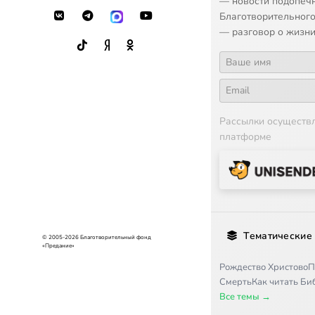
— новости подопеч
Благотворительного
— разговор о жизни
Рассылки осуществ
платформе
Тематические
© 2005-2026 Благотворительный фонд
«Предание»
Рождество Христово
П
Смерть
Как читать Б
Все темы →