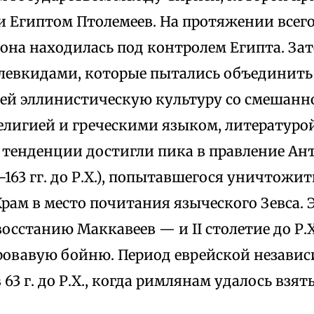
и Египтом Птолемеев. На протяжении всего 
Х.) она находилась под контролем Египта. За
левкидами, которые пытались объединить 
ней эллинистическую культуру со смешанн
елигией и греческими языком, литературой
 тенденции достигли пика в правление Ант
-163 гг. до Р.Х.), попытавшегося уничтожи
рам в место почитания языческого Зевса. 
осстанию Маккавеев — и II столетие до Р.Х
овавую бойню. Период еврейской незави
 63 г. до Р.Х., когда римлянам удалось взят