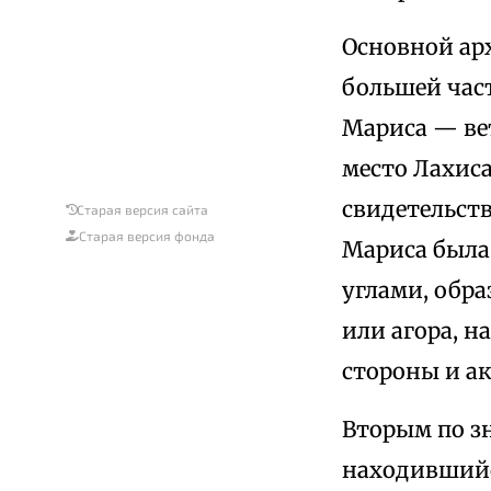
Основной ар
большей част
Мариса — ве
место Лахиса
свидетельст
Старая версия сайта
Старая версия фонда
Мариса была
углами, обр
или агора, н
стороны и а
Вторым по з
находившийся