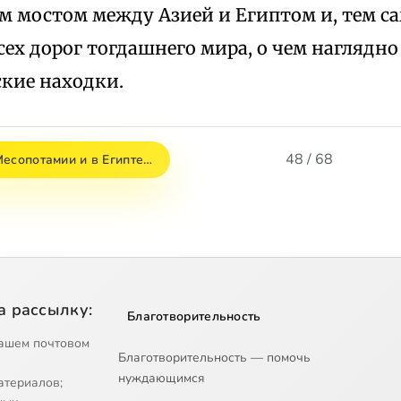
м мостом между Азией и Египтом и, тем с
ех дорог тогдашнего мира, о чем наглядн
ские находки.
48 / 68
Месопотамии и в Египте…
а рассылку:
Благотворительность
ашем почтовом
Благотворительность — помочь
нуждающимся
атериалов;