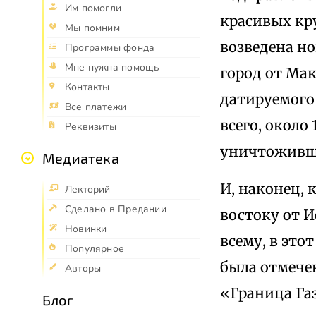
Им помогли
красивых кру
Мы помним
возведена но
Программы фонда
Мне нужна помощь
город от Ма
Контакты
датируемого 
Все платежи
всего, около
Реквизиты
уничтоживши
Медиатека
И, наконец, 
Лекторий
Сделано в Предании
востоку от И
Новинки
всему, в это
Популярное
была отмече
Авторы
«Граница Газ
Блог