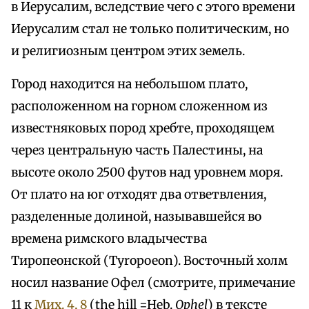
в Иерусалим, вследствие чего с этого времени
Иерусалим стал не только политическим, но
и религиозным центром этих земель.
Город находится на небольшом плато,
расположенном на горном сложенном из
известняковых пород хребте, проходящем
через центральную часть Палестины, на
высоте около 2500 футов над уровнем моря.
От плато на юг отходят два ответвления,
разделенные долиной, называвшейся во
времена римского владычества
Тиропеонской (Tyropoeon). Восточный холм
носил название Офел (смотрите, примечание
11 к
Мих. 4, 8
(the hill =Heb.
Ophel
) в тексте