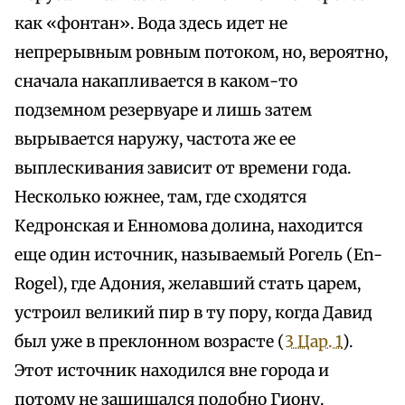
как «фонтан». Вода здесь идет не
непрерывным ровным потоком, но, вероятно,
сначала накапливается в каком-то
подземном резервуаре и лишь затем
вырывается наружу, частота же ее
выплескивания зависит от времени года.
Несколько южнее, там, где сходятся
Кедронская и Енномова долина, находится
еще один источник, называемый Рогель (En-
Rogel), где Адония, желавший стать царем,
устроил великий пир в ту пору, когда Давид
был уже в преклонном возрасте (
3 Цар. 1
).
Этот источник находился вне города и
потому не защищался подобно Гиону.