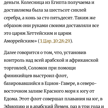
деньги. Колесница из Египта получаема и
доставляема была за шестьсот сиклей
серебра, а конь за сто пятьдесят. Таким же
образом они руками своими доставляли все
это царям Хеттейским и царям
Аморрейским» (
3 Цар. 10:28-29
).
Далее говорится о том, что, установив
контроль над всей арабской и африканской
торговлей, Соломон при помощи
финикийцев выстроил флот,
базировавшийся в Ецион-Гавере, в северо-
восточном заливе Красного моря к югу от
Едома. Этот флот совершал плавания на юг, в
Эфиопию и в арабский Йемен, раз в три года и