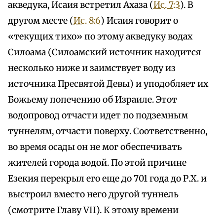
акведука, Исаия встретил Ахаза (
Ис. 7:3
). В
другом месте (
Ис. 8:6
) Исаия говорит о
«текущих тихо» по этому акведуку водах
Силоама (Силоамский источник находится
несколько ниже и заимствует воду из
источника Пресвятой Девы) и уподобляет их
Божьему попечению об Израиле. Этот
водопровод отчасти идет по подземным
туннелям, отчасти поверху. Соответственно,
во время осады он не мог обеспечивать
жителей города водой. По этой причине
Езекия перекрыл его еще до 701 года до Р.Х. и
выстроил вместо него другой туннель
(смотрите Главу VII). К этому времени