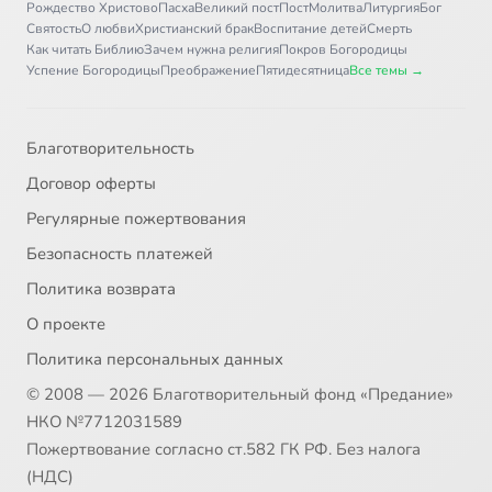
Рождество Христово
Пасха
Великий пост
Пост
Молитва
Литургия
Бог
Святость
О любви
Христианский брак
Воспитание детей
Смерть
Как читать Библию
Зачем нужна религия
Покров Богородицы
Успение Богородицы
Преображение
Пятидесятница
Все темы →
Благотворительность
Договор оферты
Регулярные пожертвования
Безопасность платежей
Политика возврата
О проекте
Политика персональных данных
© 2008 — 2026 Благотворительный фонд «Предание»
НКО №7712031589
Пожертвование согласно ст.582 ГК РФ. Без налога
(НДС)