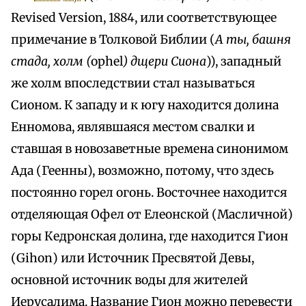
Revised Version, 1884, или соответствующее
примечание в Толковой Библии (
А ты, башня
стада, холм (
ophel
) дщери Сиона
)), западный
же холм впоследствии стал называться
Сионом. К западу и к югу находится долина
Енномова, являвшаяся местом свалки и
ставшая в новозаветные времена синонимом
Ада (Геенны), возможно, потому, что здесь
постоянно горел огонь. Восточнее находится
отделяющая Офел от Елеонской (Масличной)
горы Кедронская долина, где находится Гион
(Gihon) или Источник Пресвятой Девы,
основной источник воды для жителей
Иерусалима. Название Гион можно перевести