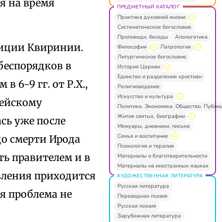
я на время
ПРЕДМЕТНЫЙ КАТАЛОГ
Практика духовной жизни
Систематическое богословие
Проповеди, беседы
Апологетика
пиции Квиринии.
Философия
Патрология
Литургическое богословие
беспорядков в
История Церкви
Единство и разделения христиан
в 6-9 гг. от Р.Х.,
Религиоведение
Искусство и культура
рейскому
Политика. Экономика. Общество. Публи
Жития святых, биографии
сь уже после
Мемуары, дневники, письма
Семья и воспитание
до смерти Ирода
Психология и терапия
ыть правителем и в
Материалы о благотворительности
Материалы на иностранных языках
авления приходится
ХУДОЖЕСТВЕННАЯ ЛИТЕРАТУРА
Русская литература
я проблема не
Переводная поэзия
Русская поэзия
Зарубежная литература