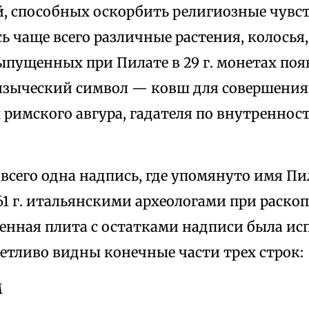
, способных оскорбить религиозные чувст
 чаще всего различные растения, колосья,
ыпущенных при Пилате в 29 г. монетах по
языческий символ — ковш для совершения 
х римского авгура, гадателя по внутренно
всего одна надпись, где упомянуто имя Пи
61 г. итальянскими археологами при раскоп
енная плита с остатками надписи была ис
етливо видны конечные части трех строк:
M