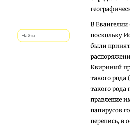
географическ
В Евангелии 
поскольку И
были принять
распоряжению 
Квириний пра
такого рода 
такого рода 
правление им
папирусов го
перепись, в 