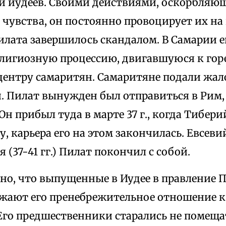
 иудеев. Своими действиями, оскорбляю
 чувства, он постоянно провоцирует их на
илата завершилось скандалом. В Самарии е
елигиозную процессию, двигавшуюся к гор
центру самаритян. Самаритяне подали жал
. Пилат вынужден был отправиться в Рим, 
Он прибыл туда в марте 37 г., когда Тибери
 карьера его на этом закончилась. Евсевий 
я (37-41 гг.) Пилат покончил с собой.
но, что выпущенные в Иудее в правление 
жают его пренебрежительное отношение 
Его предшественники старались не помеща