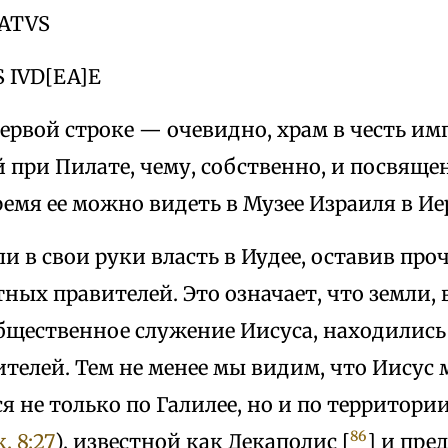
LATVS
 IVD[EA]E
первой строке — очевидно, храм в честь им
при Пилате, чему, собственно, и посвящен
емя ее можно видеть в Музее Израиля в Ие
и в свои руки власть в Иудее, оставив про
ных правителей. Это означает, что земли,
бщественное служение Иисуса, находились
телей. Тем не менее мы видим, что Иисус 
я не только по Галилее, но и по территори
86
. 8:27
), известной как Декаполис [
] и пре