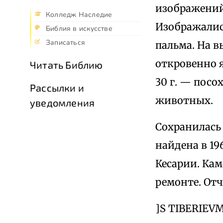
изображений
Колледж Наследие
Изображались
Библия в искусстве
Записаться
пальма. На в
откровенно 
Читать Библию
30 г. — посо
Рассылки и
животных.
уведомления
Сохранилась 
найдена в 19
Кесарии. Кам
ремонте. Отч
]S TIBERIEV