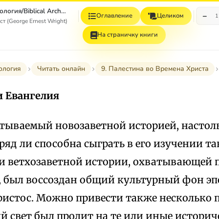
Библейская археология/Biblical Archaeology
−
Оглавление
Целиком
1
 (George Ernest Wright)
На страничку книги
ология
Читать онлайн
9. Палестина во Времена Христа
и Евангелия
атываемый новозаветной историей, настоль
ряд ли способна сыграть в его изучении та
и ветхозаветной истории, охватывающей 
м, был воссоздан общий культурный фон эп
ристос. Можно привести также несколько п
 свет был пролит на те или иные историч