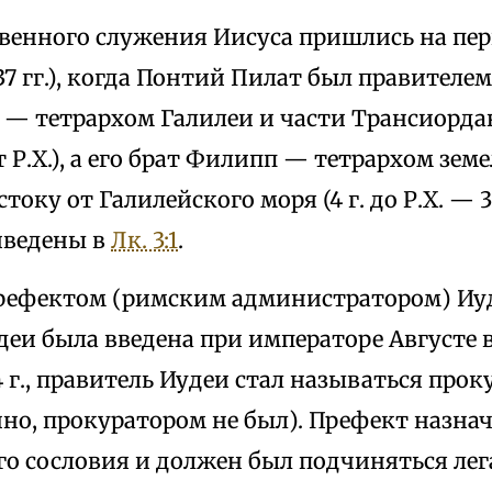
венного служения Иисуса пришлись на пе
7 гг.), когда Понтий Пилат был правителем 
— тетрархом Галилеи и части Трансиордани
от Р.Х.), а его брат Филипп — тетрархом зем
стоку от Галилейского моря (4 г. до Р.Х. — 34 
иведены в
Лк. 3:1
.
рефектом (римским администратором) Иу
еи была введена при императоре Августе в 6
4 г., правитель Иудеи стал называться про
но, прокуратором не был). Префект назнач
го сословия и должен был подчиняться ле