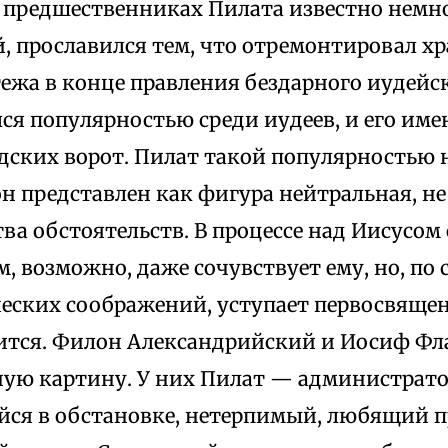
О предшественниках Пилата известно немн
й, прославился тем, что отремонтировал 
ежа в конце правления бездарного иудейск
лся популярностью среди иудеев, и его им
дских ворот. Пилат такой популярностью н
н представлен как фигура нейтральная, не
ва обстоятельств. В процессе над Иисусом
 возможно, даже сочувствует ему, но, по 
ческих соображений, уступает первосвяще
ится. Филон Александрийский и Иосиф Фл
ную картину. У них Пилат — администрато
ся в обстановке, нетерпимый, любящий п