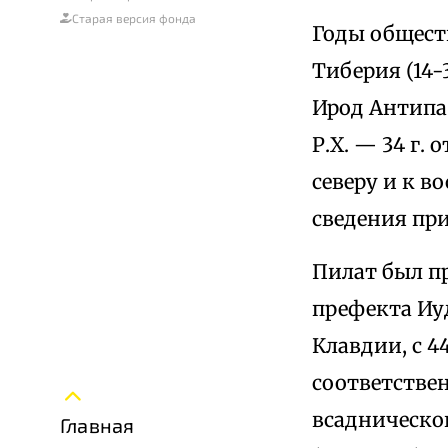
Старая версия фонда
Годы общест
Тиберия (14-3
Ирод Антипа 
Р.Х. — 34 г. 
северу и к во
сведения пр
Пилат был п
префекта Иуд
Клавдии, с 4
соответствен
всадническо
Главная