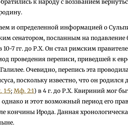
обратились к народу с воззванием вернутьс
родину.
аем и определенной информацией о Суль
ким сенатором, посланным на подавление 
10-7 гг. до Р.Х. Он стал римским правителем 
риод проведения переписи, приведшей к ев
Галилее. Очевидно, перепись эта проводила
уса, поскольку известно, что он родился 
. 1:5
;
Мф. 2:1
) в 4 г. до Р.Х. Квириний мог б
.Х., однако и этот возможный период его пр
сле кончины Ирода. Данная хронологическа
ныне.