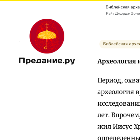
Райт Джордж Эрнест
Библейская архе
Предание.ру
Археология 
Период, охв
археология в
исследовани
лет. Впроче
жил Иисус Х
определенный