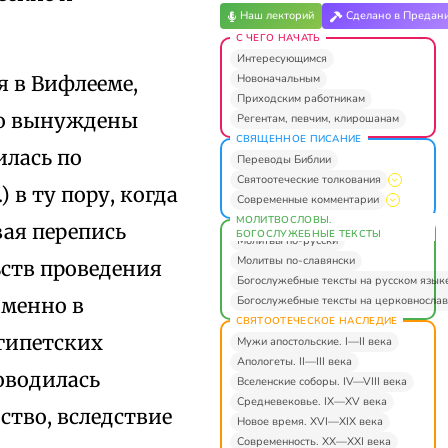
Наш лекторий
Сделано в Предан
С ЧЕГО НАЧАТЬ
Интересующимся
Новоначальным
я в Вифлееме,
Приходским работникам
что вынуждены
Регентам, певчим, клирошанам
СВЯЩЕННОЕ ПИСАНИЕ
илась по
Переводы Библии
Святоотеческие толкования
) в ту пору, когда
Современные комментарии
МОЛИТВОСЛОВЫ.
вая перепись
БОГОСЛУЖЕБНЫЕ ТЕКСТЫ
Молитвы по-русски
Молитвы по-славянски
ьств проведения
Богослужебные тексты на русском язык
Богослужебные тексты на церковнослав
именно в
СВЯТООТЕЧЕСКОЕ НАСЛЕДИЕ
египетских
Мужи апостольские. I—II века
Апологеты. II—III века
роводилась
Вселенские соборы. IV—VIII века
Средневековье. IX—XV века
ство, вследствие
Новое время. XVI—XIX века
Современность. XX—XXI века