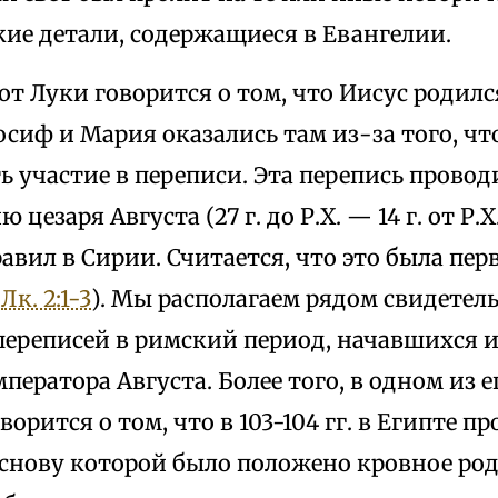
ие детали, содержащиеся в Евангелии.
от Луки говорится о том, что Иисус родилс
осиф и Мария оказались там из-за того, 
 участие в переписи. Эта перепись провод
цезаря Августа (27 г. до Р.Х. — 14 г. от Р.Х.
вил в Сирии. Считается, что это была пер
(
Лк. 2:1-3
). Мы располагаем рядом свидетел
переписей в римский период, начавшихся 
ператора Августа. Более того, в одном из 
ворится о том, что в 103-104 гг. в Египте п
основу которой было положено кровное род