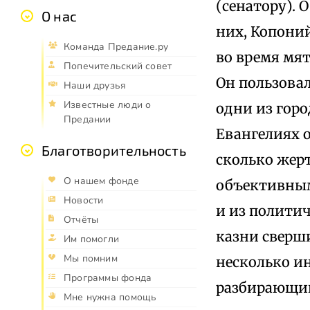
(сенатору). 
О нас
них, Копони
Команда Предание.ру
во время мят
Попечительский совет
Он пользова
Наши друзья
Известные люди о
одни из горо
Предании
Евангелиях о
Благотворительность
сколько жерт
О нашем фонде
объективным,
Новости
и из полити
Отчёты
казни сверш
Им помогли
Мы помним
несколько и
Программы фонда
разбирающий
Мне нужна помощь