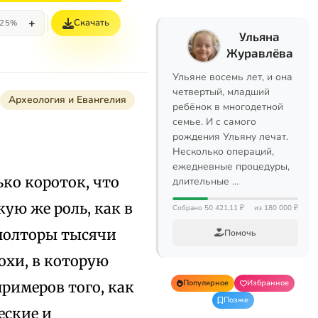
+
Скачать
25%
Ульяна
Журавлёва
Ульяне восемь лет, и она
четвертый, младший
Археология и Евангелия
ребёнок в многодетной
семье. И с самого
рождения Ульяну лечат.
Несколько операций,
ежедневные процедуры,
ко короток, что
длительные …
кую же роль, как в
Собрано 50 421,11 ₽
из 180 000 ₽
полторы тысячи
Помочь
охи, в которую
Популярное
Избранное
римеров того, как
Позже
еские и