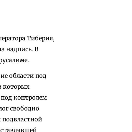
ператора Тиберия,
а надпись. В
русалиме.
чие области под
 в которых
 под контролем
мог свободно
и подвластной
дставлявшей