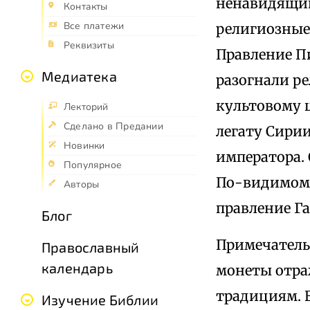
ненавидящий
Контакты
Все платежи
религиозные
Реквизиты
Правление П
Медиатека
разогнали р
культовому 
Лекторий
Сделано в Предании
легату Сирии
Новинки
императора. 
Популярное
По-видимому,
Авторы
правление Га
Блог
Примечатель
Православный
календарь
монеты отра
традициям. 
Изучение Библии