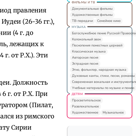
ФИЛЬМЫ И ТВ
Документальные фильмы
риод правления
Художественные фильмы
Иудеи (26-36 гг.),
ТВ-передачи
Семейное кино
МУЗЫКА
и (4 г. до
Богослужебное пение Русской Правосл
Колокольный звон
ель, лежащих к
Песнопения поместных церквей
Классическая музыка
г. от Р.Х.). Эти
Авторская песня
Эстрадная песня
Этно, фольклор, народная музыка
Духовные канты, стихи, песни, романсы
деи. Должность
Современная вокальная и инструментал
Учебные материалы по музыке и пению
 г. от Р.Х. При
ДЕТЯМ
Просветительское
куратором (Пилат,
Развлекательное
Художественное
Музыкальное
ался из римского
гату Сирии