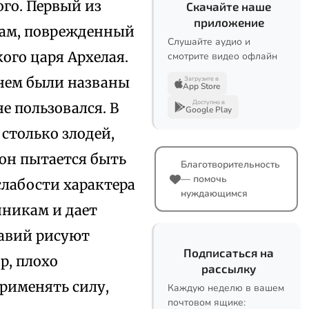
ого. Первый из
Скачайте наше
приложение
храм, поврежденный
Слушайте аудио и
ого царя Архелая.
смотрите видео офлайн
енем были названы
Загрузите в
App Store
Доступно в
е пользовался. В
Google Play
 столько злодей,
 он пытается быть
Благотворительность
— помочь
слабости характера
нуждающимся
нникам и дает
авий рисуют
Подписаться на
р, плохо
рассылку
рименять силу,
Каждую неделю в вашем
почтовом ящике: