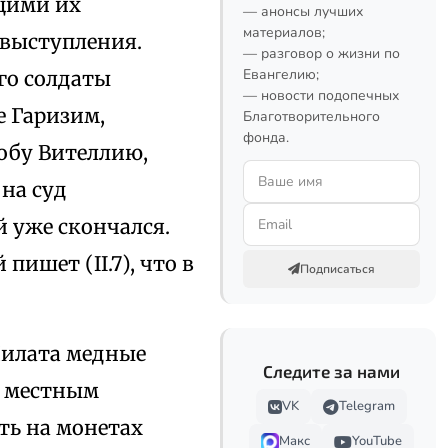
щими их
— анонсы лучших
материалов;
 выступления.
— разговор о жизни по
Евангелию;
го солдаты
— новости подопечных
е Гаризим,
Благотворительного
фонда.
обу Вителлию,
на суд
й уже скончался.
пишет (II.7), что в
Подписаться
Пилата медные
Следите за нами
к местным
VK
Telegram
ть на монетах
Макс
YouTube