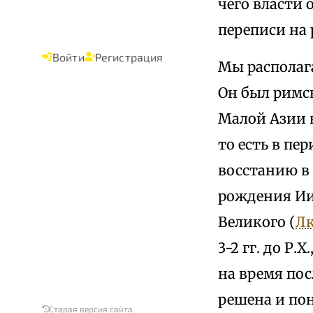
чего власти 
переписи на 
Войти
Регистрация
Мы располаг
Он был римс
Малой Азии в 
то есть в пе
восстанию в 
рождения Иис
Великого (
Лк
3-2 гг. до Р
на время по
решена и по
Старая версия сайта