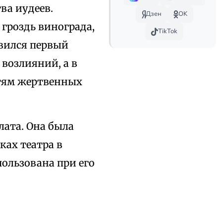
ва иудеев.
Дзен
OK
 гроздь винограда,
TikTok
явился первый
возлияний, а в
стям жертвенных
лата. Она была
ках театра в
пользована при его