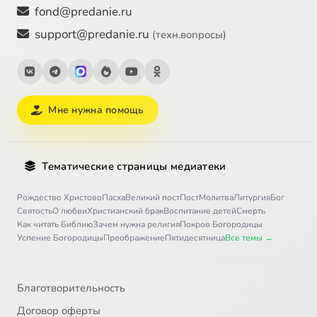
fond@predanie.ru
support@predanie.ru
(техн.вопросы)
Мне нужна помощь
Тематические страницы медиатеки
Рождество Христово
Пасха
Великий пост
Пост
Молитва
Литургия
Бог
Святость
О любви
Христианский брак
Воспитание детей
Смерть
Как читать Библию
Зачем нужна религия
Покров Богородицы
Успение Богородицы
Преображение
Пятидесятница
Все темы →
Благотворительность
Договор оферты