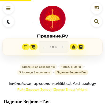
Предание.Ру
−
+
110%
Библейская археология
Читать онлайн
3. Исход и Завоевание
Падение Вефиля-Гая
Библейская археология/Biblical Archaeology
Райт Джордж Эрнест (George Ernest Wright)
Падение Вефиля-Гая