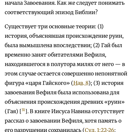
начала Завоевания. Как же следует понимать
соответствующий эпизод Библии?
Существует три основные теории: (1)
история, объяснявшая происхождение руин,
была вымышлена впоследствии; (2) Гай был
временно занят обитателями Вефиля,
находившегося в полутора милях от него — в
этом случае остается совершенно непонятной
фигура «царя Гайского» (
Нав. 8
); (3) история
завоевания Вефиля была использована для
объяснения происхождения древних «руин»
31
(Гая) [
]. В книге Иисуса Навина отсутствует
рассказ о завоевании Вефиля, хотя память о
его разрушении сохранилась (
Суд. 1:22-26
;