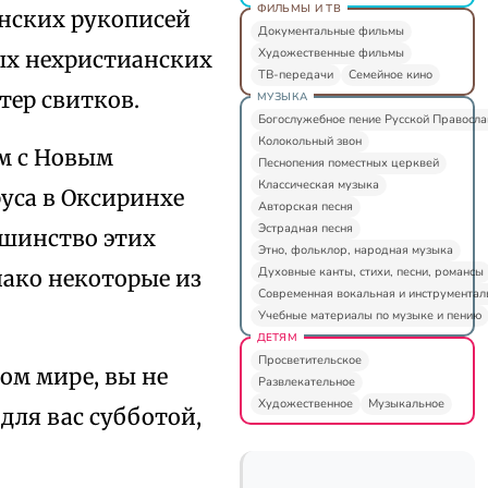
ФИЛЬМЫ И ТВ
анских рукописей
Документальные фильмы
Художественные фильмы
ных нехристианских
ТВ-передачи
Семейное кино
тер свитков.
МУЗЫКА
Богослужебное пение Русской Правосл
Колокольный звон
м с Новым
Песнопения поместных церквей
Классическая музыка
руса в Оксиринхе
Авторская песня
Эстрадная песня
ьшинство этих
Этно, фольклор, народная музыка
Духовные канты, стихи, песни, романсы
нако некоторые из
Современная вокальная и инструментал
Учебные материалы по музыке и пению
ДЕТЯМ
Просветительское
том мире, вы не
Развлекательное
Художественное
Музыкальное
 для вас субботой,