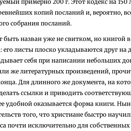
уемый примерно 200 г. Этот кодекс на 150 
евнейших копий посланий и, вероятно, все
ого собрания посланий.
т быть назван уже не свитком, но книгой 
: его листы плоско укладываются друг на 
вдывает себя при написании небольших до
 или же литературных произведений, проч
конца. Для длинного же документа, на кото
делать ссылки и приводить соответствую
ее удобной оказывается форма книги. Нын
ельств того, что христиане быстро научил
а почти исключительно для собственных н