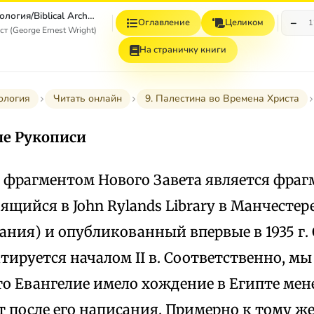
Библейская археология/Biblical Archaeology
−
Оглавление
Целиком
1
 (George Ernest Wright)
На страничку книги
ология
Читать онлайн
9. Палестина во Времена Христа
е Рукописи
фрагментом Нового Завета является фраг
ящийся в John Rylands Library в Манчестер
ания) и опубликованный впервые в 1935 г.
атируется началом II в. Соответственно, м
то Евангелие имело хождение в Египте мене
т после его написания. Примерно к тому ж