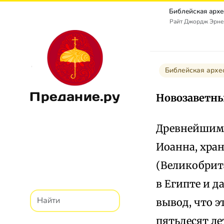
Райт Джордж Эрнест
Библейская архе
Предание.ру
Новозаветны
Древнейшим 
Иоанна, хран
(Великобрит
в Египте и д
вывод, что э
пятьдесят ле