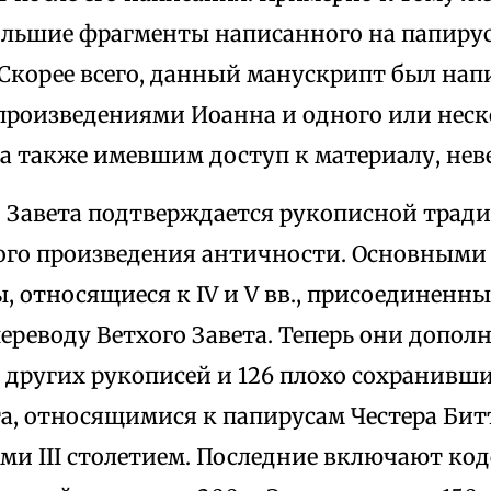
ольшие фрагменты написанного на папирус
 Скорее всего, данный манускрипт был нап
произведениями Иоанна и одного или нес
 а также имевшим доступ к материалу, нев
о Завета подтверждается рукописной трад
ого произведения античности. Основными 
 относящиеся к IV и V вв., присоединенны
переводу Ветхого Завета. Теперь они допо
 других рукописей и 126 плохо сохранивш
а, относящимися к папирусам Честера Битти
ми III столетием. Последние включают ко