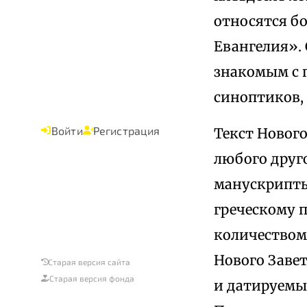
относятся б
Евангелия».
знакомым с 
синоптиков,
Войти
Регистрация
Текст Новог
любого друг
манускрипты,
греческому 
количеством
Нового Завет
Старая версия сайта
Старая версия фонда
и датируемы