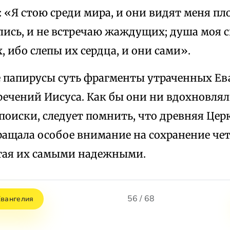
: «Я стою среди мира, и они видят меня пл
лись, и не встречаю жаждущих; душа моя 
, ибо слепы их сердца, и они сами».
е папирусы суть фрагменты утраченных Ев
ечений Иисуса. Как бы они ни вдохновлял
оиски, следует помнить, что древняя Церк
ращала особое внимание на сохранение че
тая их самыми надежными.
56 / 68
Евангелия