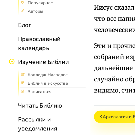
Популярное
Иисус сказал
Авторы
что все напи
Блог
человеческих
Православный
Эти и прочи
календарь
собраний изр
Изучение Библии
дальнейшие п
Колледж Наследие
случайно об
Библия в искусстве
видимо, счи
Записаться
Читать Библию
Археология и 
Рассылки и
уведомления