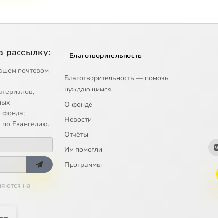
а рассылку:
Благотворительность
ашем почтовом
Благотворительность — помочь
нуждающимся
атериалов;
ных
О фонде
 фонда;
Новости
 по Евангелию.
Отчёты
Им помогли
Программы
ляются на