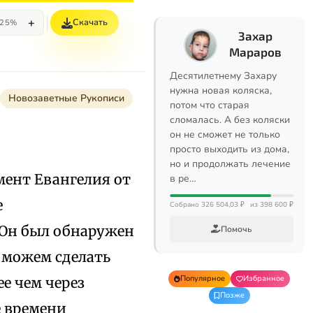
+
Скачать
25%
Захар
Мараров
Десятилетнему Захару
нужна новая коляска,
Новозаветные Рукописи
потом что старая
сломалась. А без коляски
он не сможет не только
просто выходить из дома,
но и продолжать лечение
мент Евангелия от
в ре…
е
Собрано 326 504,03 ₽
из 398 600 ₽
 Он был обнаружен
Помочь
ы можем сделать
Популярное
Избранное
е чем через
Позже
е времени