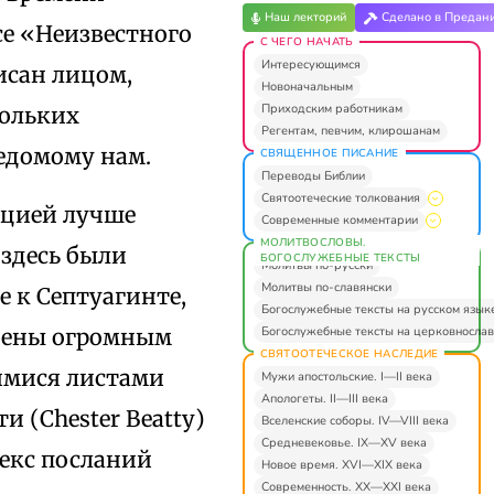
Наш лекторий
Сделано в Предан
е «Неизвестного
С ЧЕГО НАЧАТЬ
Интересующимся
исан лицом,
Новоначальным
Приходским работникам
кольких
Регентам, певчим, клирошанам
едомому нам.
СВЯЩЕННОЕ ПИСАНИЕ
Переводы Библии
Святоотеческие толкования
ицией лучше
Современные комментарии
МОЛИТВОСЛОВЫ.
здесь были
БОГОСЛУЖЕБНЫЕ ТЕКСТЫ
Молитвы по-русски
Молитвы по-славянски
е к Септуагинте,
Богослужебные тексты на русском язык
Богослужебные тексты на церковнослав
лнены огромным
СВЯТООТЕЧЕСКОЕ НАСЛЕДИЕ
имися листами
Мужи апостольские. I—II века
Апологеты. II—III века
 (Chester Beatty)
Вселенские соборы. IV—VIII века
Средневековье. IX—XV века
декс посланий
Новое время. XVI—XIX века
Современность. XX—XXI века