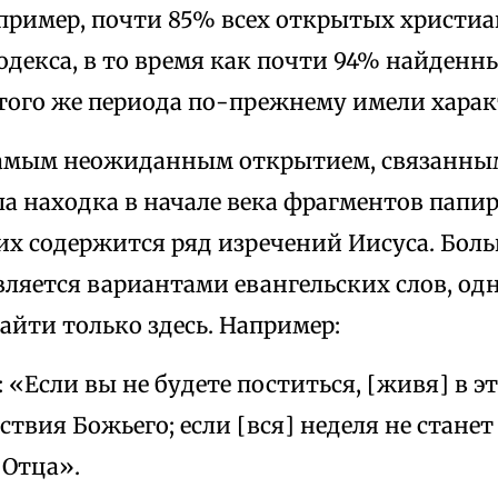
апример, почти 85% всех открытых христи
одекса, в то время как почти 94% найден
того же периода по-прежнему имели харак
амым неожиданным открытием, связанны
ла находка в начале века фрагментов папи
них содержится ряд изречений Иисуса. Бол
ляется вариантами евангельских слов, од
йти только здесь. Например:
: «Если вы не будете поститься, [живя] в э
ствия Божьего; если [вся] неделя не станет
 Отца».