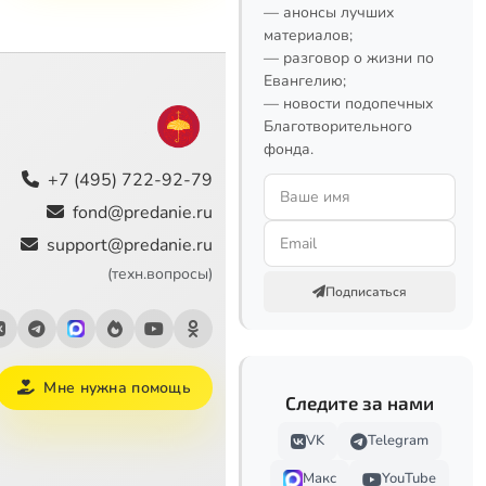
— анонсы лучших
материалов;
— разговор о жизни по
Евангелию;
— новости подопечных
Благотворительного
фонда.
+7 (495) 722-92-79
fond@predanie.ru
support@predanie.ru
(техн.вопросы)
Подписаться
Мне нужна помощь
Следите за нами
VK
Telegram
Макс
YouTube