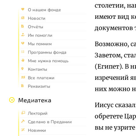
столетии, н
О нашем фонде
имеют вид к
Новости
документов 
Отчёты
Им помогли
Возможно, с
Мы помним
Программы фонда
Заветом, ста
Мне нужна помощь
(Египет). В 
Контакты
изречений яв
Все платежи
Реквизиты
них можно на
Медиатека
Иисус сказал
Лекторий
обретете Цар
Сделано в Предании
вы не узрите
Новинки