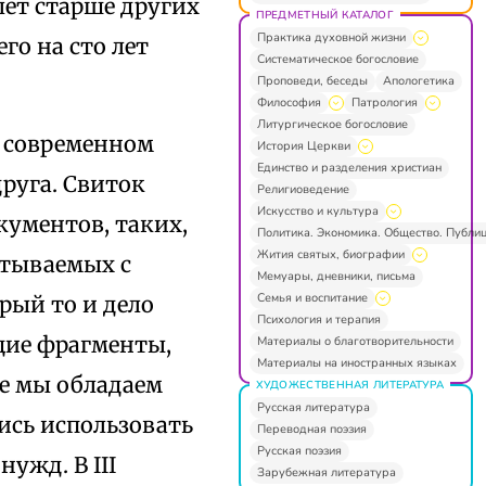
лет старше других
ПРЕДМЕТНЫЙ КАТАЛОГ
Практика духовной жизни
го на сто лет
Систематическое богословие
Проповеди, беседы
Апологетика
Философия
Патрология
Литургическое богословие
в современном
История Церкви
Единство и разделения христиан
друга. Свиток
Религиоведение
Искусство и культура
кументов, таких,
Политика. Экономика. Общество. Публи
Жития святых, биографии
итываемых с
Мемуары, дневники, письма
Семья и воспитание
рый то и дело
Психология и терапия
щие фрагменты,
Материалы о благотворительности
Материалы на иностранных языках
е мы обладаем
ХУДОЖЕСТВЕННАЯ ЛИТЕРАТУРА
Русская литература
ись использовать
Переводная поэзия
Русская поэзия
ужд. В III
Зарубежная литература