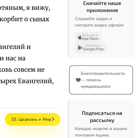
Скачайте наше
отяным, я вижу,
приложение
скорбит о сынах
Слушайте аудио и
смотрите видео офлайн
Загрузите в
App Store
ангелий и
Доступно в
Google Play
и нас на
овь совсем не
Благотворительность
тырех Евангелий,
— помочь
нуждающимся
Подписаться на
10. Церковь и Мир
рассылку
Каждую неделю в вашем
почтовом ящике: