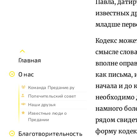
Павла, датир
известных др
младше перв
Кодекс може
смысле слова
Главная
вполне опра
О нас
как письма,
начала и до 
Команда Предание.ру
необходимо 
Попечительский совет
Наши друзья
намного бол
Известные люди о
рядом свидет
Предании
форму кодекс
Благотворительность