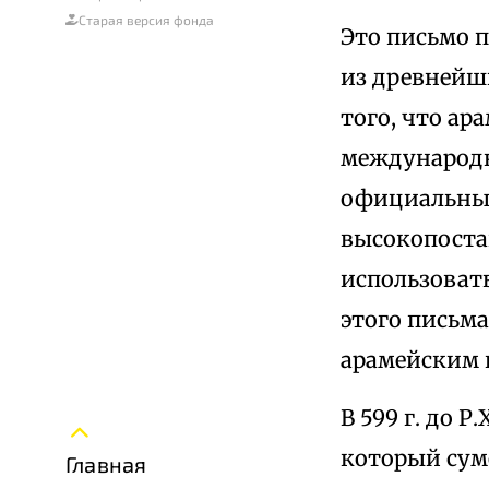
Старая версия фонда
Это письмо п
из древнейш
того, что ар
международн
официальным 
высокопоста
использовать
этого письма
арамейским 
В 599 г. до 
который сум
Главная