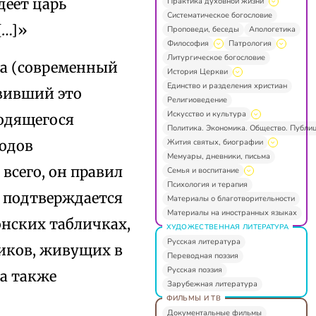
деет царь
Практика духовной жизни
Систематическое богословие
[…]»
Проповеди, беседы
Апологетика
Философия
Патрология
Литургическое богословие
ка (современный
История Церкви
Единство и разделения христиан
авивший это
Религиоведение
Искусство и культура
ходящегося
Политика. Экономика. Общество. Публи
Жития святых, биографии
родов
Мемуары, дневники, письма
 всего, он правил
Семья и воспитание
Психология и терапия
, подтверждается
Материалы о благотворительности
Материалы на иностранных языках
лонских табличках,
ХУДОЖЕСТВЕННАЯ ЛИТЕРАТУРА
Русская литература
иков, живущих в
Переводная поэзия
Русская поэзия
а также
Зарубежная литература
ФИЛЬМЫ И ТВ
Документальные фильмы