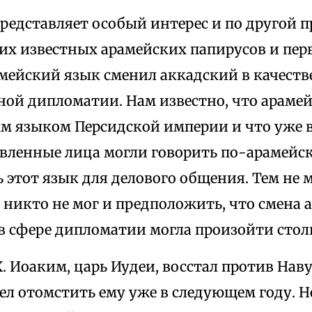
редставляет особый интерес и по другой п
их известных арамейских папирусов и перв
амейский язык сменил аккадский в качеств
ой дипломатии. Нам известно, что арамей
языком Персидской империи и что уже в 7
вленные лица могли говорить по-арамейск
 этот язык для делового общения. Тем не 
 никто не мог и предположить, что смена 
в сфере дипломатии могла произойти столь
Р.Х. Иоаким, царь Иудеи, восстал против Нав
ел отомстить ему уже в следующем году. Н