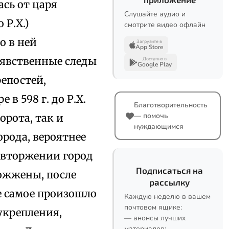
ась от царя
Слушайте аудио и
 Р.Х.)
смотрите видео офлайн
о в ней
Загрузите в
App Store
 явственные следы
Доступно в
Google Play
репостей,
в 598 г. до Р.Х.
Благотворительность
— помочь
орота, так и
нуждающимся
орода, вероятнее
м вторжении город
Подписаться на
ожжены, после
рассылку
же самое произошло
Каждую неделю в вашем
почтовом ящике:
 укрепления,
— анонсы лучших
материалов;