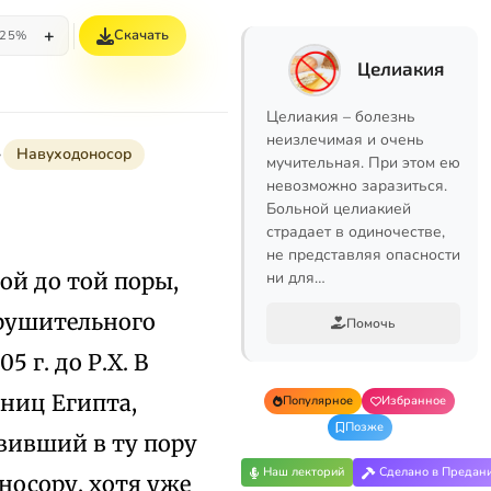
+
Скачать
25%
Целиакия
Целиакия – болезнь
неизлечимая и очень
Навуходоносор
мучительная. При этом ею
невозможно заразиться.
Больной целиакией
страдает в одиночестве,
не представляя опасности
ой до той поры,
ни для…
крушительного
Помочь
 г. до Р.Х. В
ниц Египта,
Популярное
Избранное
Позже
вивший в ту пору
Наш лекторий
Сделано в Предан
носору, хотя уже