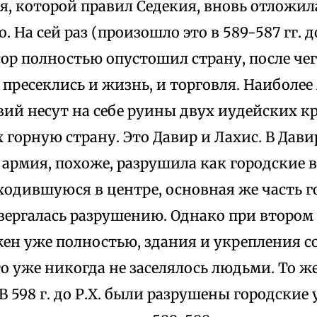
ея, которой правил Седекия, вновь отложил
 На сей раз (произошло это в 589-587 гг. до
р полностью опустошил страну, после чег
пресеклись и жизнь, и торговля. Наиболее
ий несут на себе руины двух иудейских к
орную страну. Это Давир и Лахис. В Давире 
армия, похоже, разрушила как городские в
ходившуюся в центре, основная же часть г
двергалась разрушению. Однако при второ
ен уже полностью, здания и укрепления с
то уже никогда не заселялось людьми. То 
 В 598 г. до Р.Х. были разрушены городские