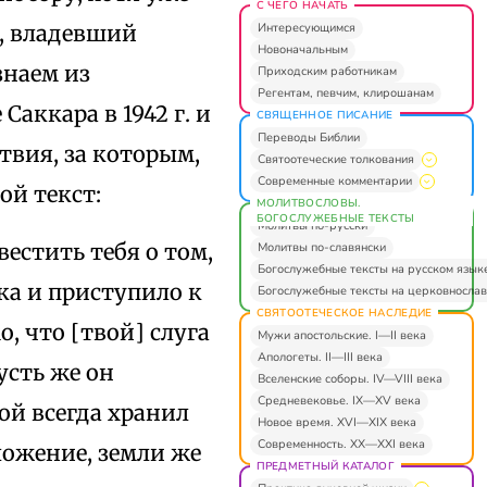
С ЧЕГО НАЧАТЬ
Интересующимся
е, владевший
Новоначальным
знаем из
Приходским работникам
Регентам, певчим, клирошанам
аккара в 1942 г. и
СВЯЩЕННОЕ ПИСАНИЕ
Переводы Библии
твия, за которым,
Святоотеческие толкования
Современные комментарии
кой текст:
МОЛИТВОСЛОВЫ.
БОГОСЛУЖЕБНЫЕ ТЕКСТЫ
Молитвы по-русски
естить тебя о том,
Молитвы по-славянски
Богослужебные тексты на русском язык
ка и приступило к
Богослужебные тексты на церковнослав
СВЯТООТЕЧЕСКОЕ НАСЛЕДИЕ
, что [твой] слуга
Мужи апостольские. I—II века
Апологеты. II—III века
усть же он
Вселенские соборы. IV—VIII века
Средневековье. IX—XV века
ой всегда хранил
Новое время. XVI—XIX века
Современность. XX—XXI века
ложение, земли же
ПРЕДМЕТНЫЙ КАТАЛОГ