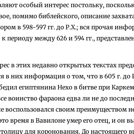
вляют особый интерес постольку, поскольк
вое, помимо библейского, описание захват
ром в 598-597 гг. до Р.Х.; вся прочая инф
к периоду между 626 и 594 гг., представле
рес в этих недавно открытых текстах пред
 в них информация о том, что в 605 г. до 
бедил египтянина Нехо в битве при Карке
е воинство фараона едва ли не до последн
 не воспользовался своим преимуществом н
это время в Вавилоне умер его отец, и он 
столицу для коронования. До настоящего в