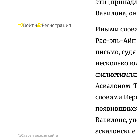
эти [принадл
Вавилона, он
Войти
Регистрация
Иными слова
Рас-эль-Айн 
письмо, судя
несколько юж
филистимлян 
Аскалоном. Т
словами Иер
появившихся
Вавилоне, у
аскалонские 
Старая версия сайта