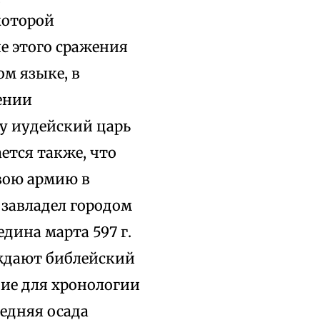
 которой
е этого сражения
м языке, в
ении
у иудейский царь
ется также, что
свою армию в
 завладел городом
едина марта 597 г.
ерждают библейский
ние для хронологии
ледняя осада