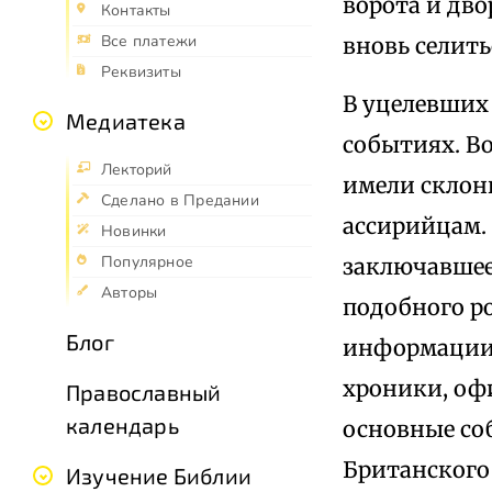
ворота и дво
Контакты
Все платежи
вновь селить
Реквизиты
В уцелевших
Медиатека
событиях. Во
Лекторий
имели склон
Сделано в Предании
ассирийцам.
Новинки
Популярное
заключавшеес
Авторы
подобного р
Блог
информации 
хроники, оф
Православный
календарь
основные соб
Британского
Изучение Библии