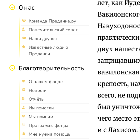
лет, как Иуд
О нас
Вавилонского.
Команда Предание.ру
Навуходоносо
Попечительский совет
практически 
Наши друзья
Известные люди о
двух нашеств
Предании
защищавших г
Благотворительность
вавилонская 
О нашем фонде
крепость, на
Новости
всего, не по
Отчёты
был уничтож
Им помогли
Мы помним
чего место э
Программы фонда
и с Лахисом.
Мне нужна помощь