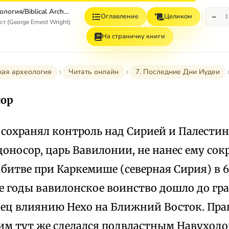
Библейская археология/Biblical Archaeology
−
Оглавление
Целиком
1
 (George Ernest Wright)
На страничку книги
кая археология
Читать онлайн
7. Последние Дни Иудеи
сор
сохранял контроль над Сирией и Палестин
доносор, царь Вавилонии, не нанес ему со
битве при Каркемише (северная Сирия) в 605
 годы вавилонское воинство дошло до гра
ец влиянию Нехо на Ближний Восток. Пра
им тут же сделался подвластным Навуходо