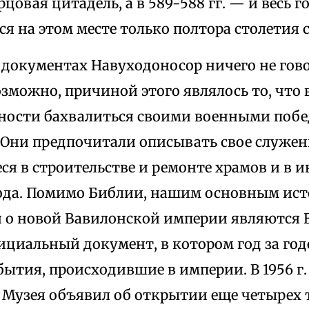
рцовая цитадель, а в 589-588 гг. — и весь 
ся на этом месте только полтора столетия 
 документах Навуходоносор ничего не гово
зможно, причиной этого являлось то, что 
ности бахвалиться своими военными поб
 Они предпочитали описывать свое служен
я в строительстве и ремонте храмов и в 
ода. Помимо Библии, нашим основным ис
о новой Вавилонской империи являются 
ициальный документ, в котором год за го
ытия, происходившие в империи. В 1956 г. 
 Музея объявил об открытии еще четырех 