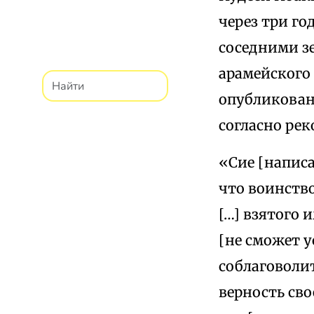
через три го
соседними зе
арамейского 
опубликованн
согласно рек
«Сие [написа
что воинство
[…] взятого 
[не сможет у
соблаговолит
верность сво