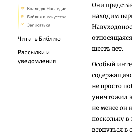
Они предста
Колледж Наследие
находим пер
Библия в искусстве
Записаться
Навуходоносо
относящаяся 
Читать Библию
шесть лет.
Рассылки и
уведомления
Особый инте
содержащаяся
не просто по
уничтожил вс
не менее он
поскольку в 
вернуться в 