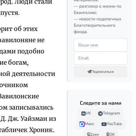
город. Люди стали
— разговор о жизни по
спустя.
Евангелию;
— новости подопечных
Благотворительного
рит об этих
фонда.
вавилоняне не
едами подобно
ие богам,
Подписаться
иной деятельности
точником
Вавилонские
Следите за нами
дом записывались
VK
Telegram
Д. Дж. Уайзман из
Макс
YouTube
табличек Хроник.
Дзен
OK