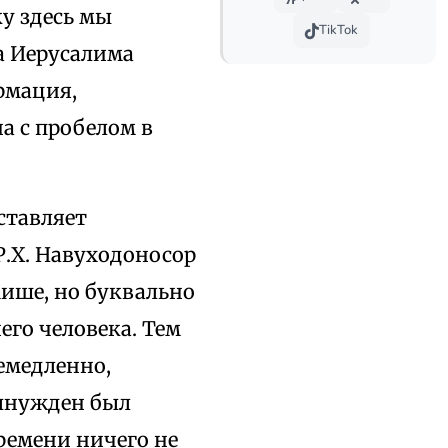
у здесь мы
TikTok
а Иерусалима
ормация,
на с пробелом в
ставляет
Р.Х. Навуходоносор
мише, но буквально
его человека. Тем
емедленно,
вынужден был
ремени ничего не