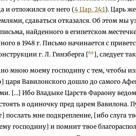
да и отложился от него (
4 Цар. 24:1
). Царь ж
млями, сдаваться отказался. Об этом мы у
письма, найденного в египетском местечке С
ого в 1948 г. Письмо начинается с приветс
64
онструкции г. Л. Гинзберга [
], следует та
но мною моему господину с тем, чтобы изв
] царя Вавилонского дошло до самого Афе
ими. […] Ибо Владыке Царств Фараону ведомо
стоять в одиночку пред царем Вавилона. П
] послать мне подкрепление, [ибо слуга тв
ему господину] и помнит твое благораспо