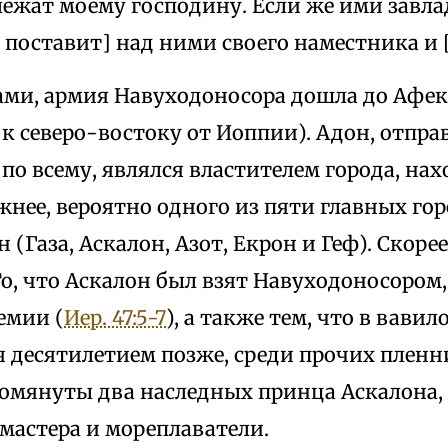
ежат моему господину. Если же ими завла
 поставит] над ними своего наместника и 
ми, армия Навуходоносора дошла до Афе
к северо-востоку от Иоппии). Адон, отпр
 по всему, являлся властителем города, на
нее, вероятно одного из пяти главных го
(Газа, Аскалон, Азот, Екрон и Геф). Скорее
о, что Аскалон был взят Навуходоносором
емии (
Иер. 47:5-7
), а также тем, что в вави
 десятилетием позже, среди прочих пленн
помянуты два наследных принца Аскалона, 
мастера и мореплаватели.