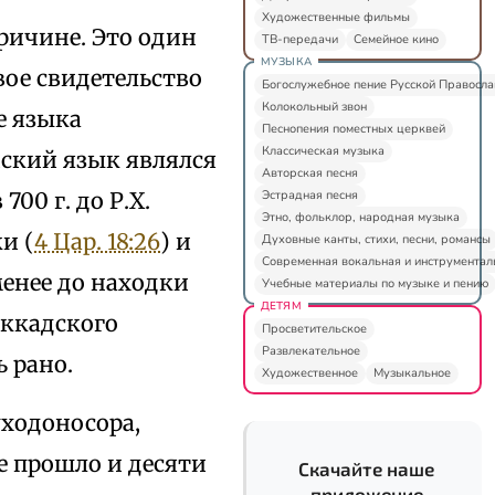
Художественные фильмы
ричине. Это один
ТВ-передачи
Семейное кино
МУЗЫКА
ое свидетельство
Богослужебное пение Русской Правосл
Колокольный звон
е языка
Песнопения поместных церквей
Классическая музыка
ский язык являлся
Авторская песня
Эстрадная песня
00 г. до Р.Х.
Этно, фольклор, народная музыка
и (
4 Цар. 18:26
) и
Духовные канты, стихи, песни, романсы
Современная вокальная и инструментал
менее до находки
Учебные материалы по музыке и пению
ДЕТЯМ
аккадского
Просветительское
Развлекательное
 рано.
Художественное
Музыкальное
уходоносора,
е прошло и десяти
Скачайте наше
приложение