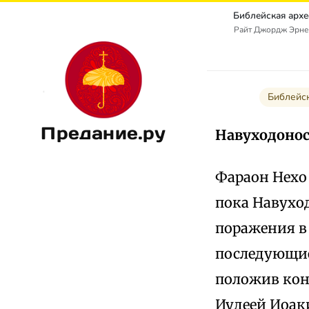
Райт Джордж Эрнест
Библейс
Предание.ру
Навуходоно
Фараон Нехо 
пока Навухо
поражения в 
последующие
положив кон
Иудеей Иоак