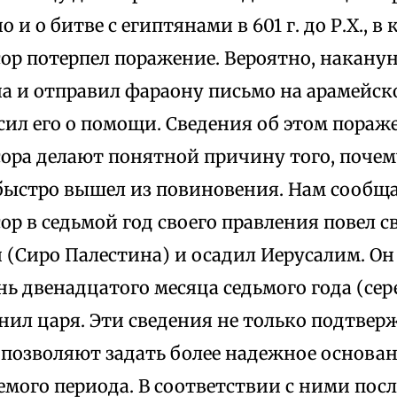
 и о битве с египтянами в 601 г. до Р.Х., в
ор потерпел поражение. Вероятно, наканун
а и отправил фараону письмо на арамейско
сил его о помощи. Сведения об этом пораж
ора делают понятной причину того, почем
быстро вышел из повиновения. Нам сообща
р в седьмой год своего правления повел 
 (Сиро Палестина) и осадил Иерусалим. Он
нь двенадцатого месяца седьмого года (сер
ленил царя. Эти сведения не только подтв
и позволяют задать более надежное основа
мого периода. В соответствии с ними пос