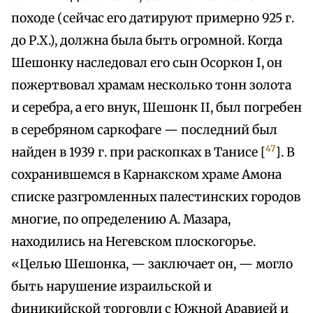
походе (сейчас его датируют примерно 925 г.
до Р.Х.), должна была быть огромной. Когда
Шешонку наследовал его сын Осоркон I, он
пожертвовал храмам несколько тонн золота
и серебра, а его внук, Шешонк II, был погребен
в серебряном саркофаге — последний был
47
найден в 1939 г. при раскопках в Танисе [
]. В
сохранившемся в Карнакском храме Амона
списке разгромленных палестинских городов
многие, по определению А. Мазара,
находились на Негевском плоскогорье.
«Целью Шешонка, — заключает он, — могло
быть нарушение израильской и
финикийской торговли с Южной Аравией и