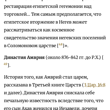
реставрация египетской гегемонии над
торговлей… Тем самым предполагается, что
египетское вторжение в Негев может
рассматриваться как косвенное
свидетельство значения негевских поселений
48
в Соломоновом царстве [
]».
Династия Амврия
(около 876-842 гг. до Р.Х.) [
49
].
История того, как Амврий стал царем,
рассказана в Третьей книге Царств (
3 Цар. 16:8
и далее). Династия Амврия снискала себе
печальную известность вследствие того, что
его сын Ахав женился на Иезавели, дочери