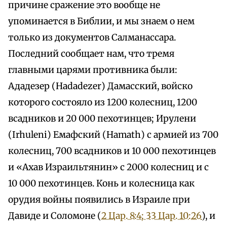
причине сражение это вообще не
упоминается в Библии, и мы знаем о нем
только из документов Салманассара.
Последний сообщает нам, что тремя
главными царями противника были:
Ададезер (Hadadezer) Дамасский, войско
которого состояло из 1200 колесниц, 1200
всадников и 20 000 пехотинцев; Ирулени
(Irhuleni) Емафский (Hamath) с армией из 700
колесниц, 700 всадников и 10 000 пехотинцев
и «Ахав Израильтянин» с 2000 колесниц и с
10 000 пехотинцев. Конь и колесница как
орудия войны появились в Израиле при
Давиде и Соломоне (
2 Цар. 8:4; 3
3 Цар. 10:26
), и