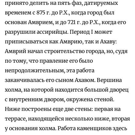
принято делить на пять фаз, датируемых
временем с 875 г. до Р.Х., когда город был
основан Амврием, и до 721 г. до Р.Х., когда его
разрушили ассирийцы. Период I может
приписываться как Амврию, так и Ахаву:
Амврий начал строительство города, но, судя
по тому, что правление его было
непродолжительным, эта работа
заканчивалась его сыном Ахавом. Вершина
холма, на которой находится большой дворец
с внутренним двором, окружена стеной.
Ниже построены еще две стены: первая на
террасе, находящейся несколько ниже, вторая
у основания холма. Работа каменщиков здесь