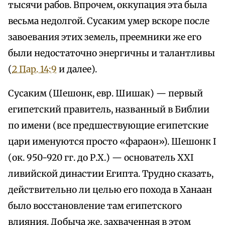
тысячи рабов. Впрочем, оккупация эта была
весьма недолгой. Сусаким умер вскоре после
завоевания этих земель, преемники же его
были недостаточно энергичны и талантливы
(
2 Пар. 14:9
и далее).
Сусаким (Шешонк, евр. Шишак) — первый
египетский правитель, названный в Библии
по имени (все предшествующие египетские
цари именуются просто «фараон»). Шешонк I
(ок. 950-920 гг. до Р.Х.) — основатель XXI
ливийской династии Египта. Трудно сказать,
действительно ли целью его похода в Ханаан
было восстановление там египетского
влияния. Добыча же, захваченная в этом