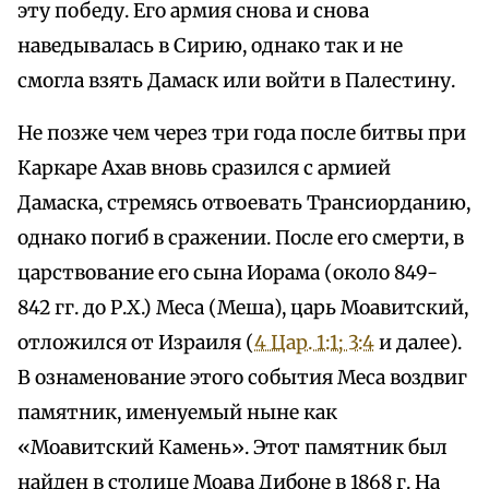
эту победу. Его армия снова и снова
наведывалась в Сирию, однако так и не
смогла взять Дамаск или войти в Палестину.
Не позже чем через три года после битвы при
Каркаре Ахав вновь сразился с армией
Дамаска, стремясь отвоевать Трансиорданию,
однако погиб в сражении. После его смерти, в
царствование его сына Иорама (около 849-
842 гг. до Р.Х.) Меса (Меша), царь Моавитский,
отложился от Израиля (
4 Цар. 1:1; 3:4
и далее).
В ознаменование этого события Меса воздвиг
памятник, именуемый ныне как
«Моавитский Камень». Этот памятник был
найден в столице Моава Дибоне в 1868 г. На