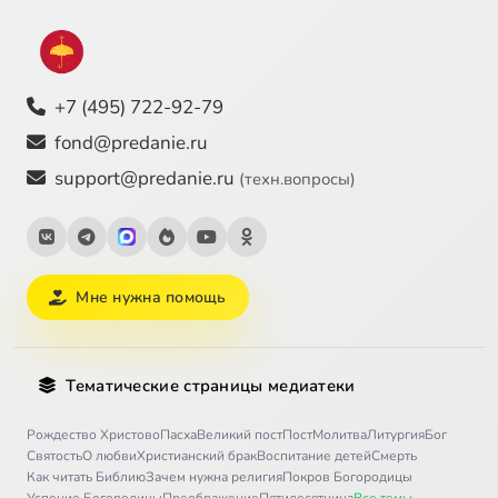
+7 (495) 722-92-79
fond@predanie.ru
support@predanie.ru
(техн.вопросы)
Мне нужна помощь
Тематические страницы медиатеки
Рождество Христово
Пасха
Великий пост
Пост
Молитва
Литургия
Бог
Святость
О любви
Христианский брак
Воспитание детей
Смерть
Как читать Библию
Зачем нужна религия
Покров Богородицы