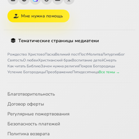
Мне нужна помощь
Тематические страницы медиатеки
Рождество Христово
Пасха
Великий пост
Пост
Молитва
Литургия
Бог
Святость
О любви
Христианский брак
Воспитание детей
Смерть
Как читать Библию
Зачем нужна религия
Покров Богородицы
Успение Богородицы
Преображение
Пятидесятница
Все темы →
Благотворительность
Договор оферты
Регулярные пожертвования
Безопасность платежей
Политика возврата