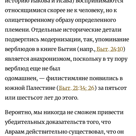
историю Иакова и Исава) воспринимаются
относящимися скорее не к человеку, но к
олицетворенному образу определенного
племени. Отдельные исторические детали
подверглись модернизации, так, упоминание
верблюдов в книге Бытия (напр.,
Быт. 24:10
)
является анахронизмом, поскольку в ту пору
верблюд еще не был
одомашнен, — филистимляне появились в
южной Палестине (
Быт. 21:34; 26
) за пятьсот
или шестьсот лет до этого.
Вероятно, мы никогда не сможем привести
убедительных доказательств того, что
Авраам действительно существовал, что он