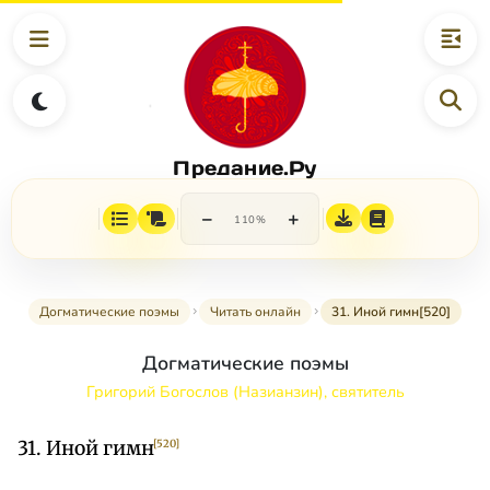
Предание.Ру
−
+
110%
Догматические поэмы
Читать онлайн
31. Иной гимн[520]
Догматические поэмы
Григорий Богослов (Назианзин), святитель
31. Иной гимн
[520]