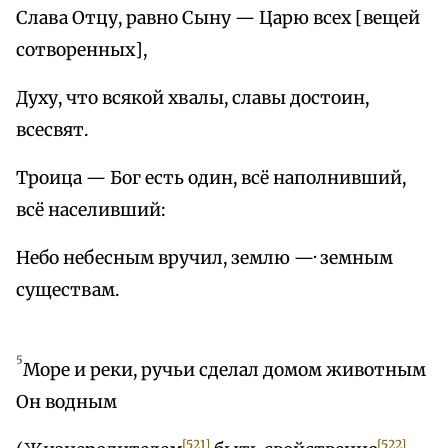
Слава Отцу, равно Сыну — Царю всех [вещей
сотворенных],
Духу, что всякой хвалы, славы достоин,
всесвят.
Троица — Бог есть один, всё наполнивший,
всё населивший:
Небо небесным вручил, землю —· земным
существам.
5
Море и реки, ручьи сделал домом животным
Он водным
[521]
[522]