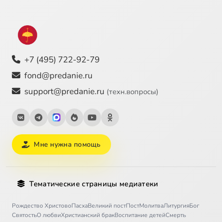
+7 (495) 722-92-79
fond@predanie.ru
support@predanie.ru
(техн.вопросы)
Мне нужна помощь
Тематические страницы медиатеки
Рождество Христово
Пасха
Великий пост
Пост
Молитва
Литургия
Бог
Святость
О любви
Христианский брак
Воспитание детей
Смерть