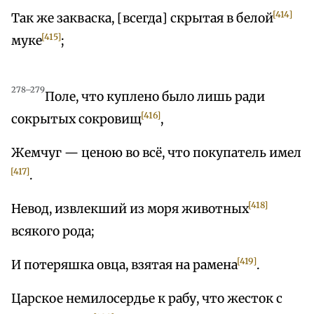
[414]
Так же закваска, [всегда] скрытая в белой
[415]
муке
;
278–279
Поле, что куплено было лишь ради
[416]
сокрытых сокровищ
,
Жемчуг — ценою во всё, что покупатель имел
[417]
.
[418]
Невод, извлекший из моря животных
всякого рода;
[419]
И потеряшка овца, взятая на рамена
.
Царское немилосердье к рабу, что жесток с