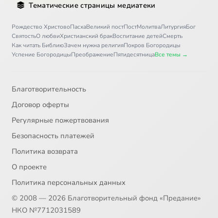
Тематические страницы медиатеки
Рождество Христово
Пасха
Великий пост
Пост
Молитва
Литургия
Бог
Святость
О любви
Христианский брак
Воспитание детей
Смерть
Как читать Библию
Зачем нужна религия
Покров Богородицы
Успение Богородицы
Преображение
Пятидесятница
Все темы →
Благотворительность
Договор оферты
Регулярные пожертвования
Безопасность платежей
Политика возврата
О проекте
Политика персональных данных
© 2008 — 2026 Благотворительный фонд «Предание»
НКО №7712031589