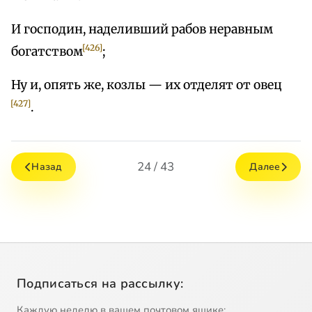
И господин, наделивший рабов неравным
[426]
богатством
;
Ну и, опять же, козлы — их отделят от овец
[427]
.
24 / 43
Назад
Далее
Подписаться на рассылку:
Каждую неделю в вашем почтовом ящике: