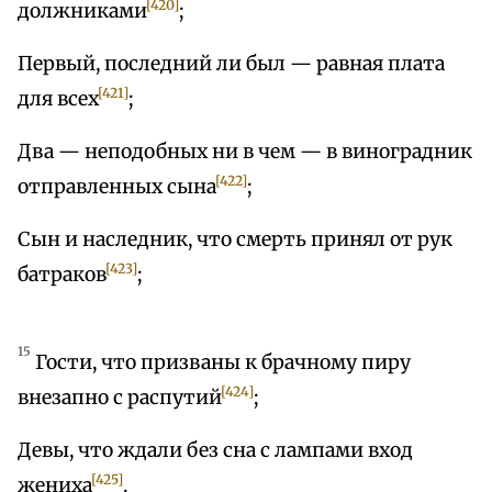
[420]
должниками
;
Первый, последний ли был — равная плата
[421]
для всех
;
Два — неподобных ни в чем — в виноградник
[422]
отправленных сына
;
Сын и наследник, что смерть принял от рук
[423]
батраков
;
15
Гости, что призваны к брачному пиру
[424]
внезапно с распутий
;
Девы, что ждали без сна с лампами вход
[425]
жениха
.