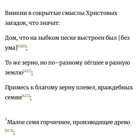
Вникни в сокрытые смыслы Христовых
загадок, что значат:
Дом, что на зыбком песке выстроен был [без
[410]
ума]
;
То же зерно, но по–разному лёгшее в разную
[411]
землю
;
Примесь к благому зерну плевел, враждебных
[412]
семян
;
5
Малое семя горчичное, производящее древо
[413]
;