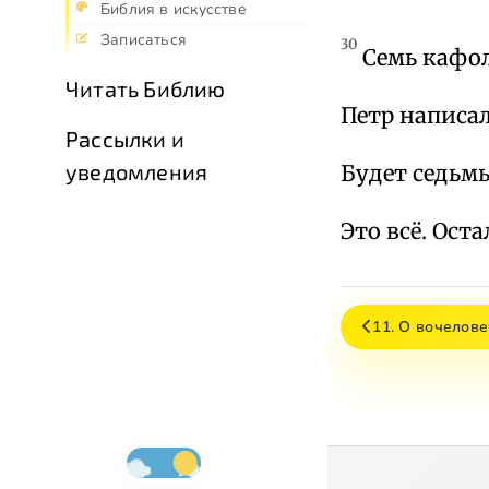
Библия в искусстве
Записаться
30
Семь кафол
Читать Библию
Петр написал
Рассылки и
уведомления
Будет седьм
Это всё. Ос
11. О вочелове