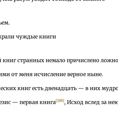
ьем.
украли чуждые книги
й книг странных немало причислено ложн
ими от меня исчисление верное ныне.
еских книг есть двенадцать — в них мудро
[285]
езис — первая книга
, Исход вслед за нею