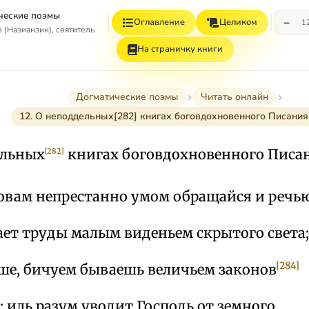
ческие поэмы
−
Оглавление
Целиком
1
 (Назианзин), святитель
На страничку книги
Догматические поэмы
Читать онлайн
12. О неподдельных[282] книгах боговдохновенного Писания
ельных
книгах боговдохновенного Писа
[282]
овам непрестанно умом обращайся и речью
ает труды малым виденьем скрытого света;
[284]
чше, бичуем бываешь величьем законов
; иль разум уводит Господь от земного