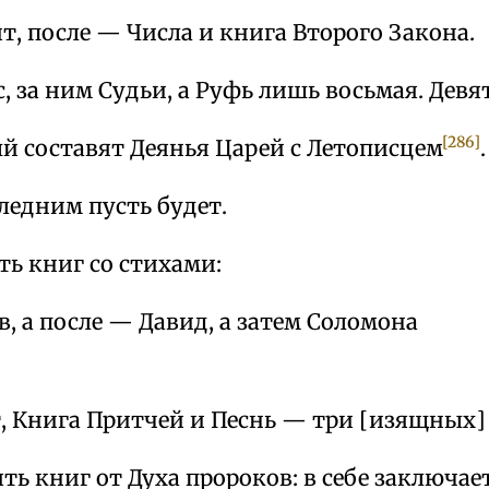
, после — Числа и книга Второго Закона.
, за ним Судьи, а Руфь лишь восьмая. Дев
[286]
й составят Деянья Царей с Летописцем
.
ледним пусть будет.
ть книг со стихами:
, а после — Давид, а затем Соломона
, Книга Притчей и Песнь — три [изящных]
ять книг от Духа пророков: в себе заключае