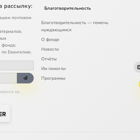
а рассылку:
Благотворительность
ашем почтовом
Благотворительность — помочь
нуждающимся
атериалов;
ных
О фонде
 фонда;
Новости
 по Евангелию.
Отчёты
Им помогли
Программы
ляются на