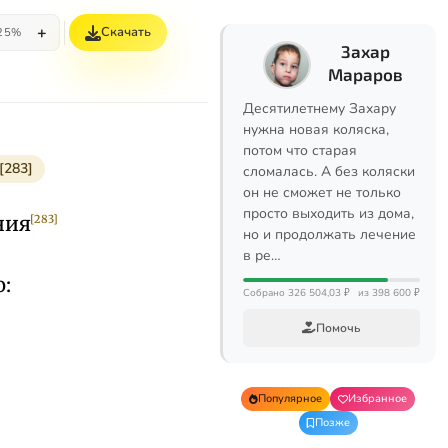
+
Скачать
25%
Захар
Мараров
Десятилетнему Захару
нужна новая коляска,
потом что старая
[283]
сломалась. А без коляски
он не сможет не только
просто выходить из дома,
ния
[283]
но и продолжать лечение
в ре…
:
Собрано 326 504,03 ₽
из 398 600 ₽
Помочь
Популярное
Избранное
Позже