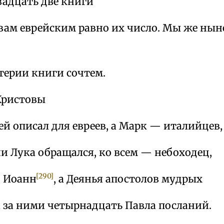
вадцать две книги
квам еврейским равно их число. Мы же нын
ерии книги сочтем.
 Христовы
й описал для евреев, а Марк — италийцев,
и Лука обращался, ко всем — небоходец,
[290]
й Иоанн
, а Деянья апостолов мудрых
а за ними четырнадцать Павла посланий.