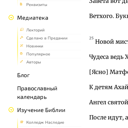
Завета вот д
Реквизиты
Ветхого. Бу
Медиатека
Лекторий
Сделано в Предании
25
Новой мист
Новинки
Популярное
Чудеса ведь
Авторы
[Ясно] Матфе
Блог
К детям Ахай
Православный
календарь
Ангел свято
Изучение Библии
После идут, 
Колледж Наследие