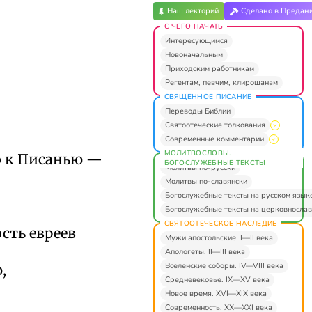
Наш лекторий
Сделано в Предан
С ЧЕГО НАЧАТЬ
Интересующимся
Новоначальным
Приходским работникам
Регентам, певчим, клирошанам
СВЯЩЕННОЕ ПИСАНИЕ
Переводы Библии
Святоотеческие толкования
Современные комментарии
МОЛИТВОСЛОВЫ.
о к Писанью —
БОГОСЛУЖЕБНЫЕ ТЕКСТЫ
Молитвы по-русски
Молитвы по-славянски
Богослужебные тексты на русском язык
Богослужебные тексты на церковнослав
СВЯТООТЕЧЕСКОЕ НАСЛЕДИЕ
сть евреев
Мужи апостольские. I—II века
Апологеты. II—III века
Вселенские соборы. IV—VIII века
,
Средневековье. IX—XV века
Новое время. XVI—XIX века
Современность. XX—XXI века