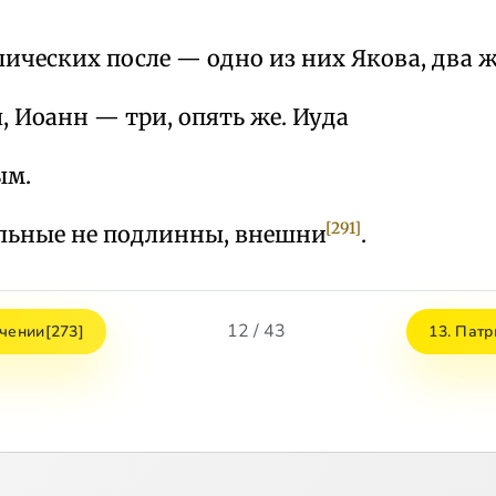
ических после — одно из них Якова, два 
, Иоанн — три, опять же. Иуда
ым.
[291]
тальные не подлинны, внешни
.
12 / 43
чении[273]
13. Патр