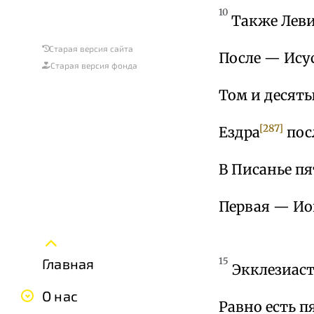
10
Также Левит
Старая версия сайта
После — Исус
Старая версия фонда
Том и десяты
[287]
Ездра
пос
В Писанье пя
Первая — Иов
Главная
15
Экклезиаст
О нас
Равно есть п