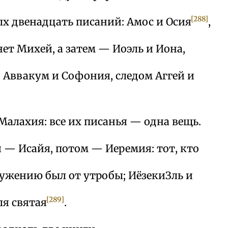
[288]
ых двенадцать писаний: Амос и Осия
,
ет Михей, а затем — Иоэль и Иона,
 Аввакум и Софония, следом Аггей и
Малахия: все их писанья — одна вещь.
 — Исайя, потом — Иеремия: тот, кто
лужению был от утробы; ИёзекиЗль и
[289]
я святая
.