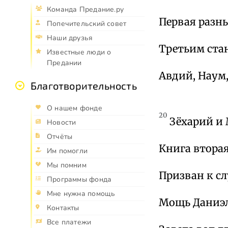
Команда Предание.ру
Первая разн
Попечительский совет
Наши друзья
Третьим стан
Известные люди о
Предании
Авдий, Наум,
Благотворительность
О нашем фонде
20
Зёхарий и 
Новости
Отчёты
Книга вторая
Им помогли
Мы помним
Призван к с
Программы фонда
Мне нужна помощь
Мощь Даниэл
Контакты
Все платежи