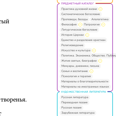
ПРЕДМЕТНЫЙ КАТАЛОГ
Практика духовной жизни
Систематическое богословие
Проповеди, беседы
Апологетика
ятый
Философия
Патрология
Литургическое богословие
История Церкви
Единство и разделения христиан
Религиоведение
Искусство и культура
Политика. Экономика. Общество. Публи
Жития святых, биографии
Мемуары, дневники, письма
Семья и воспитание
Психология и терапия
Материалы о благотворительности
Материалы на иностранных языках
ХУДОЖЕСТВЕННАЯ ЛИТЕРАТУРА
Русская литература
 творенья.
Переводная поэзия
Русская поэзия
т
Зарубежная литература