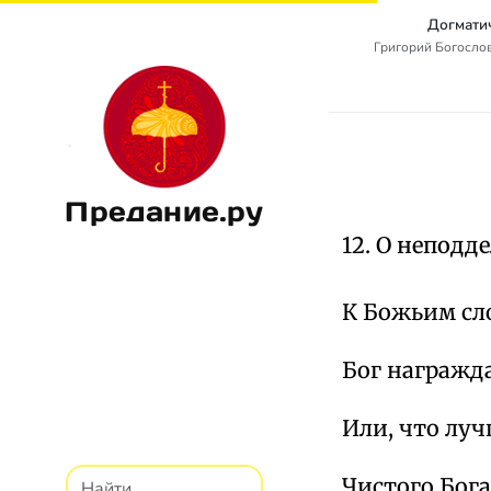
Догмати
Григорий Богослов
Предание.ру
12. О неподд
К Божьим сл
Бог награжд
Или, что лу
Чистого Бога