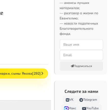
— анонсы лучших
материалов;
же
— разговор о жизни по
Евангелию;
— новости подопечных
Благотворительного
фонда.
Подписаться
иархи, сыны Якова[292]
Следите за нами
VK
Telegram
Макс
YouTube