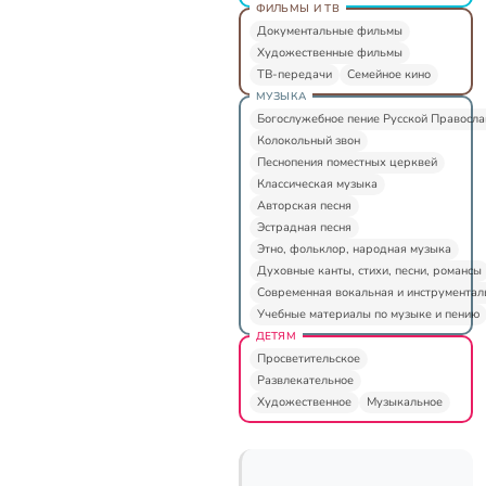
ФИЛЬМЫ И ТВ
Документальные фильмы
Художественные фильмы
ТВ-передачи
Семейное кино
МУЗЫКА
Богослужебное пение Русской Правосл
Колокольный звон
Песнопения поместных церквей
Классическая музыка
Авторская песня
Эстрадная песня
Этно, фольклор, народная музыка
Духовные канты, стихи, песни, романсы
Современная вокальная и инструментал
Учебные материалы по музыке и пению
ДЕТЯМ
Просветительское
Развлекательное
Художественное
Музыкальное