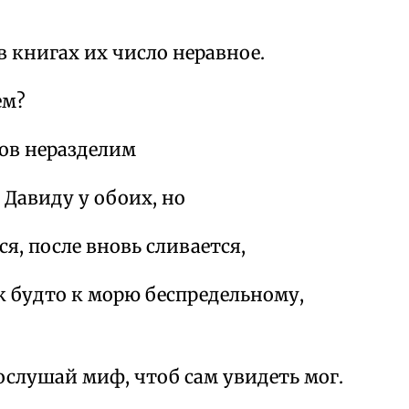
в книгах их число неравное.
ем?
ов неразделим
 Давиду у обоих, но
я, после вновь сливается,
к будто к морю беспредельному,
ослушай миф, чтоб сам увидеть мог.