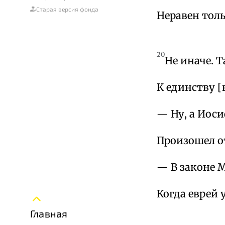
Старая версия фонда
Неравен толь
20
Не иначе. 
К единству [
— Ну, а Иос
Произошел от
— В законе М
Когда еврей 
Главная