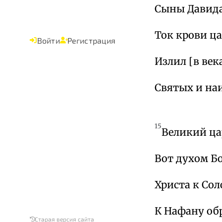
Сыны Давида
Ток крови ц
Войти
Регистрация
Излил [в век
Святых и на
15
Великий цар
Вот духом Б
Христа к Сол
К Нафану обр
Старая версия сайта