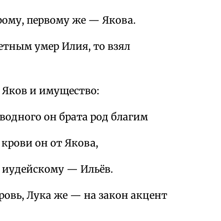
ому, первому же — Якова.
етным умер Илия, то взял
у Яков и имущество:
водного он брата род благим
крови он от Якова,
у иудейскому — Ильёв.
овь, Лука же — на закон акцент