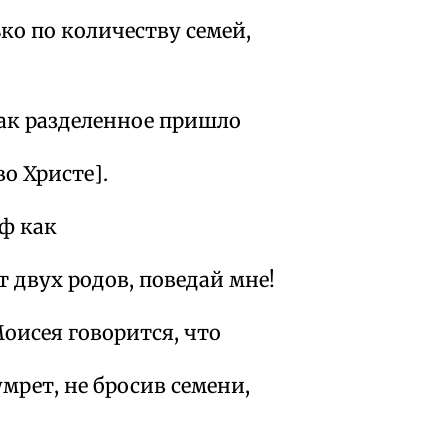
ко по количеству семей,
Так разделенное пришло
во Христе].
иф как
 двух родов, поведай мне!
оисея говорится, что
умрет, не бросив семени,