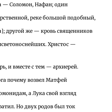
 — Соломон, Нафан; один
арственной, реке большой подобный,
а]; другой же — кровь священников
исветоноснейших. Христос —
ь, и вместе с тем — архиерей.
ога почему возвел Матфей
омонидам, а Лука свой взгляд
атил. Но двух родов был ток