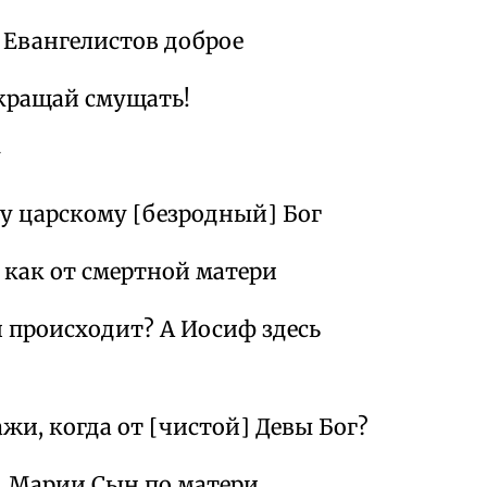
 Евангелистов доброе
екращай смущать!
у
ду царскому [безродный] Бог
 как от смертной матери
 происходит? А Иосиф здесь
жи, когда от [чистой] Девы Бог?
о, Марии Сын по матери