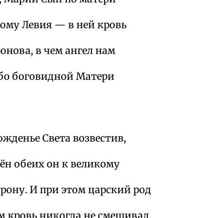
ому Левия — в ней кровь
онова, в чем ангел нам
ибо боговидной Матери
ожденье Света возвестив,
ён обеих он к великому
рону. И при этом царский род
м кровь никогда не смешивал.