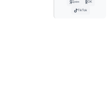
Дзен
OK
TikTok