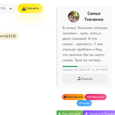
+
Скачать
25%
Семья
Ткаченко
В семье Ткаченко четверо
человек – мать, отец и
иста[313]
двое сыновей. И это
семья – крепость. У них
столько проблем и бед,
что хватило бы на много
семей. Трое из четвер…
Собрано 137 182,92 ₽
из 419 389 ₽
Помочь
Популярное
Избранное
Позже
Наш лекторий
Сделано в Предан