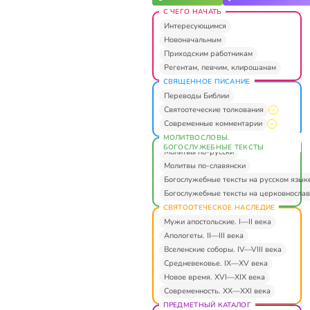
С ЧЕГО НАЧАТЬ
Интересующимся
Новоначальным
Приходским работникам
Регентам, певчим, клирошанам
СВЯЩЕННОЕ ПИСАНИЕ
Переводы Библии
Святоотеческие толкования
Современные комментарии
МОЛИТВОСЛОВЫ.
БОГОСЛУЖЕБНЫЕ ТЕКСТЫ
Молитвы по-русски
Молитвы по-славянски
Богослужебные тексты на русском язык
Богослужебные тексты на церковнослав
СВЯТООТЕЧЕСКОЕ НАСЛЕДИЕ
Мужи апостольские. I—II века
Апологеты. II—III века
Вселенские соборы. IV—VIII века
Средневековье. IX—XV века
Новое время. XVI—XIX века
Современность. XX—XXI века
ПРЕДМЕТНЫЙ КАТАЛОГ