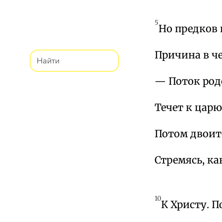
5
Но предков 
Причина в ч
— Поток род
Течет к царю
Потом двоитс
Стремясь, ка
10
К Христу. П