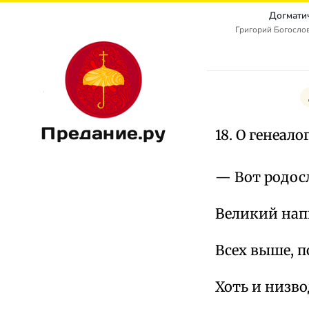
Догмати
Григорий Богослов
Предание.ру
18. О генеал
— Вот родос
Великий напи
Всех выше, п
Хоть и низв