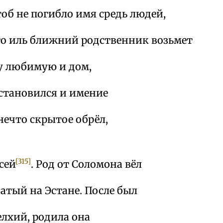
тоб не погибло имя средь людей,
его иль ближний родственник возьмет
ну любимую и дом,
сстановился и имение
нечто скрытое обрёл,
[315]
сей
. Род от Соломона вёл
атый на Эстане. После был
лхий, родила она