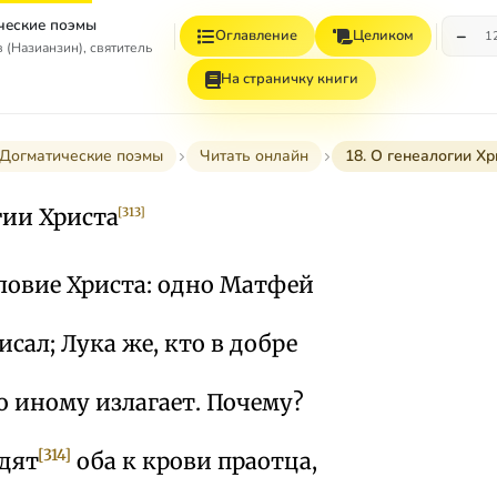
ческие поэмы
−
Оглавление
Целиком
1
 (Назианзин), святитель
На страничку книги
Догматические поэмы
Читать онлайн
18. О генеалогии Хр
огии Христа
[313]
ловие Христа: одно Матфей
сал; Лука же, кто в добре
о иному излагает. Почему?
[314]
одят
оба к крови праотца,