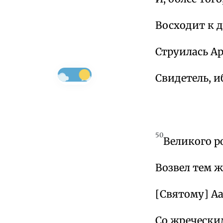
Восходит к д
Струилась Ар
Свидетель, 
50
Великого р
Возвел тем ж
[Святому] Аа
Со жречески