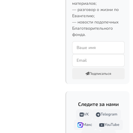
материалов;
— разговор о жизни по
Евангелию;
— новости подопечных
Благотворительного
фонда.
Подписаться
Следите за нами
VK
Telegram
Макс
YouTube