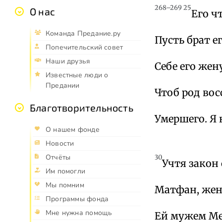
268–269 25
О нас
Его ч
Команда Предание.ру
Пусть брат 
Попечительский совет
Наши друзья
Себе его же
Известные люди о
Предании
Чтоб род во
Благотворительность
Умершего. Я 
О нашем фонде
Новости
Отчёты
30
Учтя закон 
Им помогли
Мы помним
Матфан, жен
Программы фонда
Мне нужна помощь
Ей мужем Ме