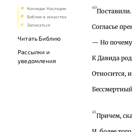
40
Колледж Наследие
Поставили.
Библия в искусстве
Записаться
Согласье пр
Читать Библию
— Но почем
Рассылки и
К Давида ро
уведомления
Относится, и
Бессмертный
45
Причем, ска
И, более тог