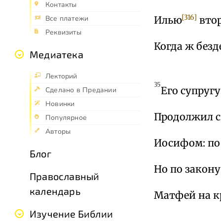
Контакты
[316]
Илью
втор
Все платежи
Реквизиты
Когда ж безд
Медиатека
Лекторий
35
Его супруг
Сделано в Предании
Новинки
Продолжил с
Популярное
Авторы
Иосифом: по 
Блог
Но по закон
Православный
календарь
Матфей на кр
Изучение Библии