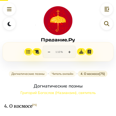
Предание.Ру
−
+
110%
Догматические поэмы
Читать онлайн
4. О космосе[75]
Догматические поэмы
Григорий Богослов (Назианзин), святитель
4. О космосе
[75]