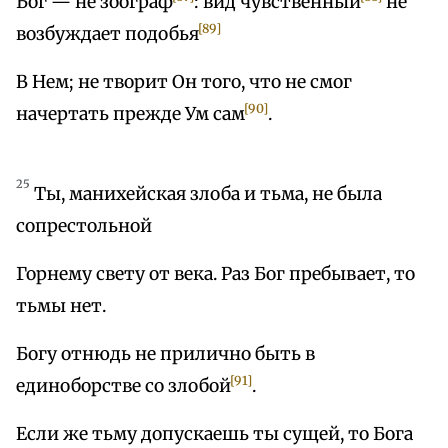
Бог — не зоограф
: вид чувственный
не
[89]
возбуждает подобья
В Нем; не творит Он того, что не смог
[90]
начертать прежде Ум сам
.
25
Ты, манихейская злоба и тьма, не была
сопрестольной
Горнему свету от века. Раз Бог пребывает, то
тьмы нет.
Богу отнюдь не прилично быть в
[91]
единоборстве со злобой
.
Если же тьму допускаешь ты сущей, то Бога