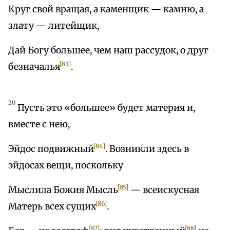
Круг свой вращая, а каменщик — камню, а
злату — литейщик,
Дай Богу большее, чем наш рассудок, о друг
[83]
безначалья
.
20
Пусть это «большее» будет материя и,
вместе с нею,
[84]
Эйдос подвижный
. Возникли здесь в
эйдосах вещи, поскольку
[85]
Мыслила Божия Мысль
— всеискусная
[86]
Матерь всех сущих
.
[87]
[88]