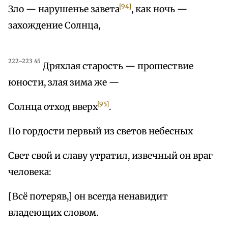
[94]
Зло — нарушенье завета
, как ночь —
захождение Солнца,
222–223 45
Дряхлая старость — прошествие
юности, злая зима же —
[95]
Солнца отход вверх
.
По гордости первый из светов небесных
Свет свой и славу утратил, извечный он враг
человека:
[Всё потеряв,] он всегда ненавидит
владеющих словом.