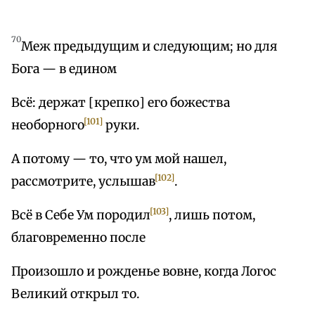
70
Меж предыдущим и следующим; но для
Бога — в едином
Всё: держат [крепко] его божества
[101]
необорного
руки.
А потому — то, что ум мой нашел,
[102]
рассмотрите, услышав
.
[103]
Всё в Себе Ум породил
, лишь потом,
благовременно после
Произошло и рожденье вовне, когда Логос
Великий открыл то.