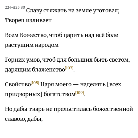
224–225 80
Славу стяжать на земле уготовал;
Творец изливает
Всем Божество, чтоб царить над всё боле
растущим народом
Горних умов, чтоб для больших быть светом,
[107]
дарящим блаженство
.
[108]
Свойство
Царя моего — наделять [всех
[109]
придворных] богатством
.
Но дабы тварь не прельстилась божественной
славою, дабы,