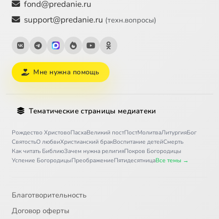
fond@predanie.ru
support@predanie.ru
(техн.вопросы)
Мне нужна помощь
Тематические страницы медиатеки
Рождество Христово
Пасха
Великий пост
Пост
Молитва
Литургия
Бог
Святость
О любви
Христианский брак
Воспитание детей
Смерть
Как читать Библию
Зачем нужна религия
Покров Богородицы
Успение Богородицы
Преображение
Пятидесятница
Все темы →
Благотворительность
Договор оферты