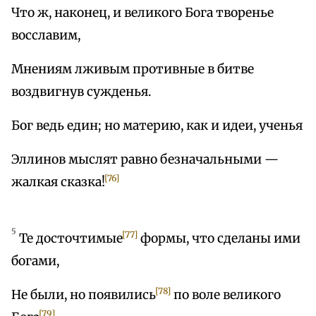
Что ж, наконец, и великого Бога творенье
восславим,
Мнениям лживым противные в битве
воздвигнув сужденья.
Бог ведь един; но материю, как и идеи, ученья
Эллинов мыслят равно безначальными —
[76]
жалкая сказка!
5
[77]
Те досточтимые
формы, что сделаны ими
богами,
[78]
Не были, но появились
по воле великого
[79]