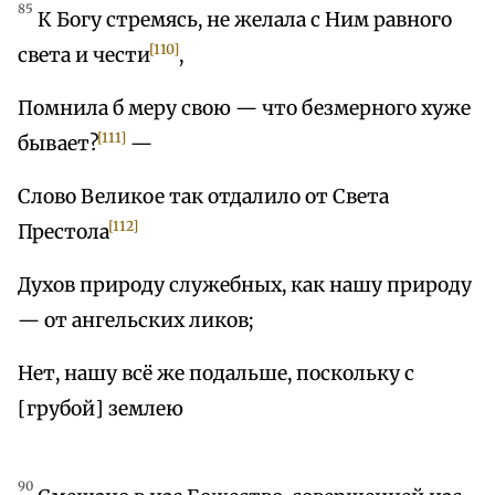
85
К Богу стремясь, не желала с Ним равного
[110]
света и чести
,
Помнила б меру свою — что безмерного хуже
[111]
бывает?
—
Слово Великое так отдалило от Света
[112]
Престола
Духов природу служебных, как нашу природу
— от ангельских ликов;
Нет, нашу всё же подальше, поскольку с
[грубой] землею
90