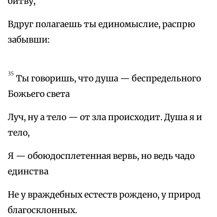
битву,
Вдруг полагаешь ты единомыслие, распрю
забывши:
35
Ты говоришь, что душа — беспредельного
Божьего света
Луч, ну а тело — от зла происходит. Душа я и
тело,
Я — обоюдосплетенная вервь, но ведь чадо
единства
Не у враждебных естеств рождено, у природ
благосклонных.