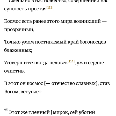
Смешано в нас Божество, совершенней нас
[113]
сущность простая
.
Космос есть ранее этого мира возникший —
прозрачный,
Только умом постигаемый край богоносцев
блаженных;
[114]
Усовершится когда человек
, ум и сердце
очистив,
В этот он космос [— отечество славных], став
Богом, вступает.
95
Этот же тленный [мирок, сей убогий