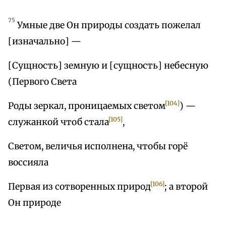
75
Умные две Он природы создать пожелал
[изначально] —
[Сущность] земную и [сущность] небесную
(Первого Света
[104]
Роды зеркал, проницаемых светом
) —
[105]
служанкой чтоб стала
,
Светом, величья исполнена, чтобы горё
воссияла
[106]
Первая из сотворенных природ
; а второй
Он природе