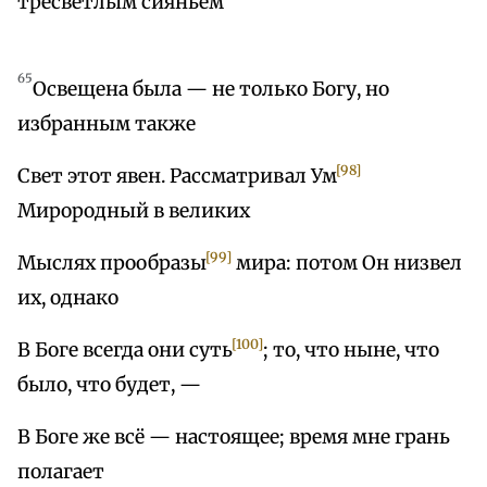
тресветлым сияньем
65
Освещена была — не только Богу, но
избранным также
[98]
Свет этот явен. Рассматривал Ум
Мирородный в великих
[99]
Мыслях прообразы
мира: потом Он низвел
их, однако
[100]
В Боге всегда они суть
; то, что ныне, что
было, что будет, —
В Боге же всё — настоящее; время мне грань
полагает