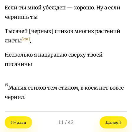
Если ты мной убежден — хорошо. Ну а если
чернишь ты
Тысячей [черных] стихов многих растений
[281]
листы
,
Несколько я нацарапаю сверху твоей
писанины
15
Малых стихов тем стилом, в коем нет вовсе
чернил.
11 / 43
Назад
Далее