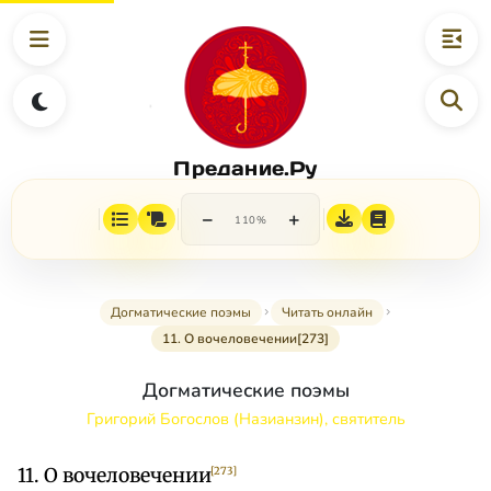
Предание.Ру
−
+
110%
Догматические поэмы
Читать онлайн
11. О вочеловечении[273]
Догматические поэмы
Григорий Богослов (Назианзин), святитель
11. О вочеловечении
[273]