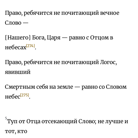
Право, ребячится не почитающий вечное
Слово —
[Нашего] Бога, Царя — равно с Отцом в
[274]
небесах
.
Право, ребячится не почитающий Логос,
явивший
Смертным себя на земле — равно со Словом
[275]
небес
.
5
Туп от Отца отсекающий Слово; не лучше и
тот, кто