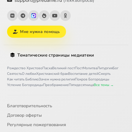
support@predanie.ru
(техн.вопросы)
Мне нужна помощь
Тематические страницы медиатеки
Рождество Христово
Пасха
Великий пост
Пост
Молитва
Литургия
Бог
Святость
О любви
Христианский брак
Воспитание детей
Смерть
Как читать Библию
Зачем нужна религия
Покров Богородицы
Успение Богородицы
Преображение
Пятидесятница
Все темы →
Благотворительность
Договор оферты
Регулярные пожертвования