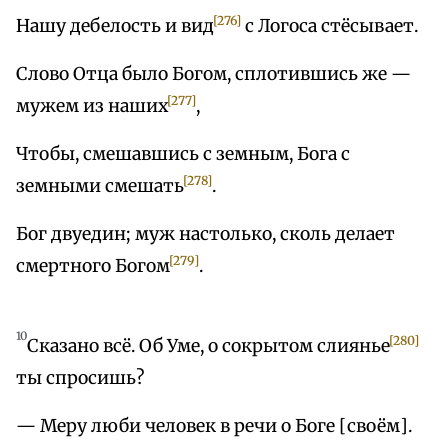
[276]
Нашу дебелость и вид
с Логоса стёсывает.
Слово Отца было Богом, сплотившись же —
[277]
мужем из наших
,
Чтобы, смешавшись с земным, Бога с
[278]
земными смешать
.
Бог двуедин; муж настолько, сколь делает
[279]
смертного Богом
.
10
[280]
Сказано всё. Об Уме, о сокрытом слиянье
ты спросишь?
— Меру люби человек в речи о Боге [своём].