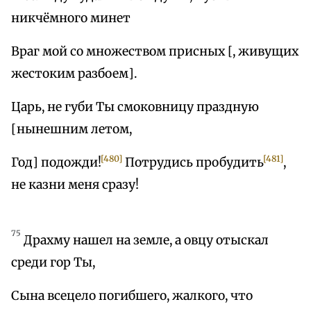
никчёмного минет
Враг мой со множеством присных [, живущих
жестоким разбоем].
Царь, не губи Ты смоковницу праздную
[нынешним летом,
[480]
[481]
Год] подожди!
Потрудись пробудить
,
не казни меня сразу!
75
Драхму нашел на земле, а овцу отыскал
среди гор Ты,
Сына всецело погибшего, жалкого, что