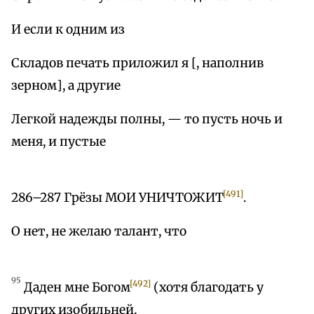
И если к одним из
Складов печать приложил я [, наполнив
зерном], а другие
Легкой надежды полны, — то пусть ночь и
меня, и пустые
[491]
286–287 Грёзы МОИ УНИЧТОЖИТ
.
О нет, не желаю талант, что
95
[492]
Даден мне Богом
(хотя благодать у
других изобильней,