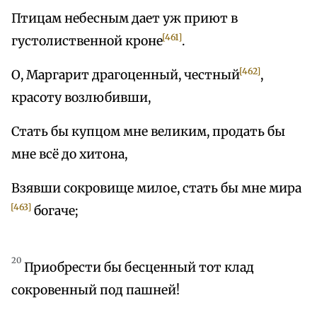
Птицам небесным дает уж приют в
[461]
густолиственной кроне
.
[462]
О, Маргарит драгоценный, честный
,
красоту возлюбивши,
Стать бы купцом мне великим, продать бы
мне всё до хитона,
Взявши сокровище милое, стать бы мне мира
[463]
богаче;
20
Приобрести бы бесценный тот клад
сокровенный под пашней!