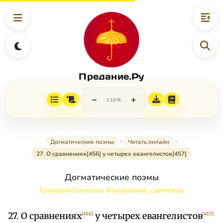
Предание.Ру
−
+
110%
Догматические поэмы
Читать онлайн
27. О сравнениях[456] у четырех евангелистов[457]
Догматические поэмы
Григорий Богослов (Назианзин), святитель
27. О сравнениях
у четырех евангелистов
[456]
[457]