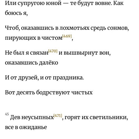
Или супругою юной — те будут вовне. Как
боюсь я,
Чтоб, оказавшись в лохмотьях средь сонмов,
[469]
пирующих в чистом
,
[470]
Не был я связан
и вышвырнут вон,
оказавшись далёко
И от друзей, и от праздника.
Вот десять бодрствуют чистых
45
[471]
Дев неусыпных
, горят их светильники,
все в ожиданье