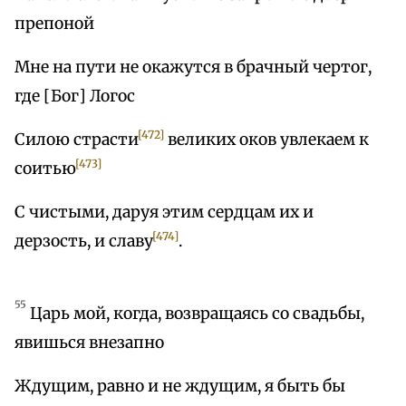
препоной
Мне на пути не окажутся в брачный чертог,
где [Бог] Логос
[472]
Силою страсти
великих оков увлекаем к
[473]
соитью
С чистыми, даруя этим сердцам их и
[474]
дерзость, и славу
.
55
Царь мой, когда, возвращаясь со свадьбы,
явишься внезапно
Ждущим, равно и не ждущим, я быть бы