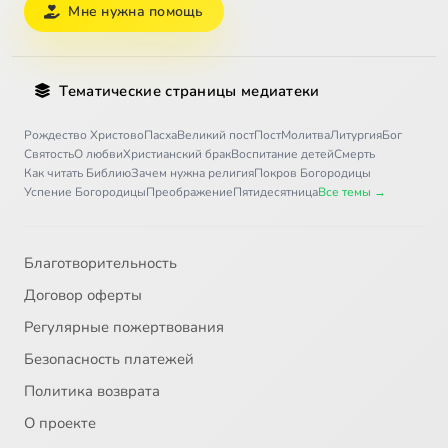
Мне нужна помощь
Тематические страницы медиатеки
Рождество Христово
Пасха
Великий пост
Пост
Молитва
Литургия
Бог
Святость
О любви
Христианский брак
Воспитание детей
Смерть
Как читать Библию
Зачем нужна религия
Покров Богородицы
Успение Богородицы
Преображение
Пятидесятница
Все темы →
Благотворительность
Договор оферты
Регулярные пожертвования
Безопасность платежей
Политика возврата
О проекте