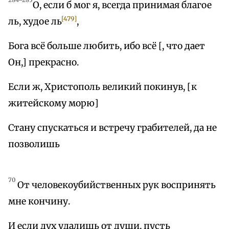
О, если б мог я, всегда принимая благое
[479]
ль, худое ль
,
Бога всё больше любить, ибо всё [, что дает
Он,] прекрасно.
Если ж, Христополь великий покинув, [к
житейскому морю]
Стану спускаться и встречу грабителей, да не
позволишь
70
От человекоубийственных рук воспринять
мне кончину.
И если дух удалишь от души, пусть