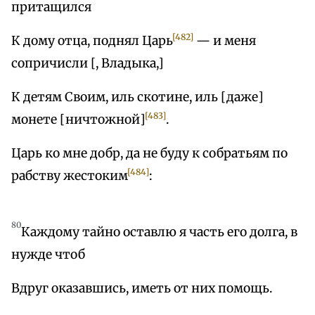
притащился
[482]
К дому отца, поднял Царь
— и меня
сопричисли [, Владыка,]
К детям Своим, иль скотине, иль [даже]
[483]
монете [ничтожной]
.
Царь ко мне добр, да не буду к собратьям по
[484]
рабству жестоким
:
80
Каждому тайно оставлю я часть его долга, в
нужде чтоб
Вдруг оказавшись, иметь от них помощь.