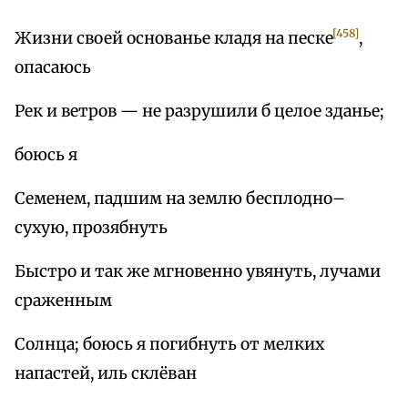
[458]
Жизни своей основанье кладя на песке
,
опасаюсь
Рек и ветров — не разрушили б целое зданье;
боюсь я
Семенем, падшим на землю бесплодно–
сухую, прозябнуть
Быстро и так же мгновенно увянуть, лучами
сраженным
Солнца; боюсь я погибнуть от мелких
напастей, иль склёван