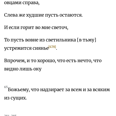
овцами справа,
Слева же худшие пусть остаются.
И если горит во мне светоч,
То пусть вовне из светильника [в тьму]
[478]
устремится сиянье
.
Впрочем, и то хорошо, что есть нечто, что
видно лишь оку
65
Божьему, что надзирает за всем и за всяким
из сущих.
284–285