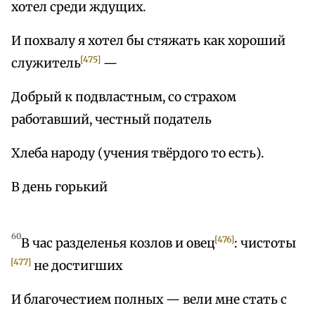
хотел среди ждущих.
И похвалу я хотел бы стяжать как хороший
[475]
служитель
—
Добрый к подвластным, со страхом
работавший, честный податель
Хлеба народу (учения твёрдого то есть).
В день горький
60
[476]
В час разделенья козлов и овец
: чистоты
[477]
не достигших
И благочестием полных — вели мне стать с