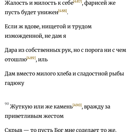
[487]
Жалость и милость к себе
, фарисей же
[488]
пусть будет унижен
.
Если ж вдове, нищетой и трудом
изможденной, не дам я
Дара из собственных рук, но с порога ни с чем
[489]
отошлю
, иль
Дам вместо милого хлеба и сладостной рыбы
гадюку
90
[490]
Жуткую или же камень
, вражду за
приветливым жестом
Скрыв — то пусть Бог мне соделает то же.