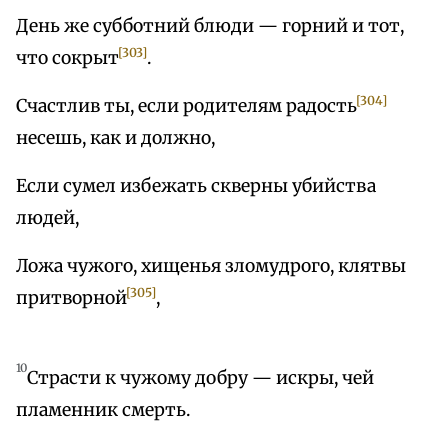
День же субботний блюди — горний и тот,
[303]
что сокрыт
.
[304]
Счастлив ты, если родителям радость
несешь, как и должно,
Если сумел избежать скверны убийства
людей,
Ложа чужого, хищенья зломудрого, клятвы
[305]
притворной
,
10
Страсти к чужому добру — искры, чей
пламенник смерть.