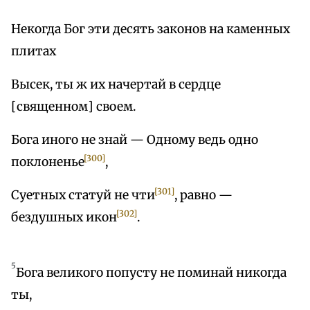
Некогда Бог эти десять законов на каменных
плитах
Высек, ты ж их начертай в сердце
[священном] своем.
Бога иного не знай — Одному ведь одно
[300]
поклоненье
,
[301]
Суетных статуй не чти
, равно —
[302]
бездушных икон
.
5
Бога великого попусту не поминай никогда
ты,