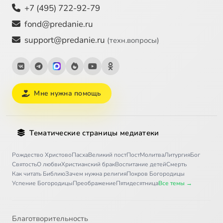
+7 (495) 722-92-79
fond@predanie.ru
support@predanie.ru
(техн.вопросы)
Мне нужна помощь
Тематические страницы медиатеки
Рождество Христово
Пасха
Великий пост
Пост
Молитва
Литургия
Бог
Святость
О любви
Христианский брак
Воспитание детей
Смерть
Как читать Библию
Зачем нужна религия
Покров Богородицы
Успение Богородицы
Преображение
Пятидесятница
Все темы →
Благотворительность