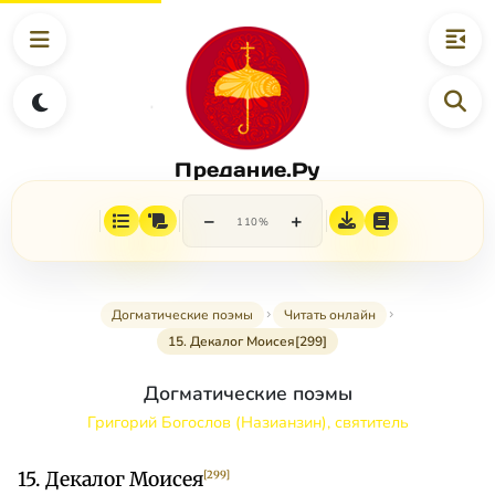
Предание.Ру
−
+
110%
Догматические поэмы
Читать онлайн
15. Декалог Моисея[299]
Догматические поэмы
Григорий Богослов (Назианзин), святитель
15. Декалог Моисея
[299]