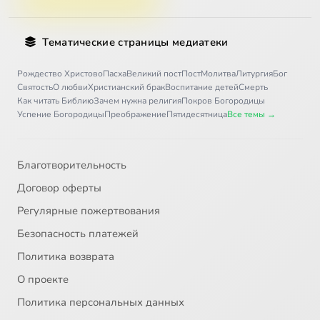
Тематические страницы медиатеки
Рождество Христово
Пасха
Великий пост
Пост
Молитва
Литургия
Бог
Святость
О любви
Христианский брак
Воспитание детей
Смерть
Как читать Библию
Зачем нужна религия
Покров Богородицы
Успение Богородицы
Преображение
Пятидесятница
Все темы →
Благотворительность
Договор оферты
Регулярные пожертвования
Безопасность платежей
Политика возврата
О проекте
Политика персональных данных