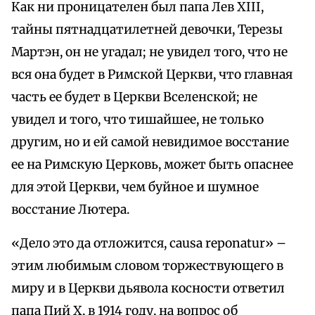
Как ни проницателен был папа Лев XIII,
тайны пятнадцатилетней девочки, Терезы
Мартэн, он не угадал; не увидел того, что не
вся она будет в Римской Церкви, что главная
часть ее будет в Церкви Вселенской; не
увидел и того, что тишайшее, не только
другим, но и ей самой невидимое восстание
ее на Римскую Церковь, может быть опаснее
для этой Церкви, чем буйное и шумное
восстание Лютера.
«Дело это да отложится, causa reponatur» –
этим любимым словом торжествующего в
миру и в Церкви дьявола косности ответил
папа Пий X, в 1914 году, на вопрос об