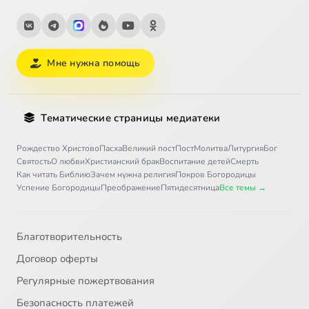
Мне нужна помощь
Тематические страницы медиатеки
Рождество Христово
Пасха
Великий пост
Пост
Молитва
Литургия
Бог
Святость
О любви
Христианский брак
Воспитание детей
Смерть
Как читать Библию
Зачем нужна религия
Покров Богородицы
Успение Богородицы
Преображение
Пятидесятница
Все темы →
Благотворительность
Договор оферты
Регулярные пожертвования
Безопасность платежей