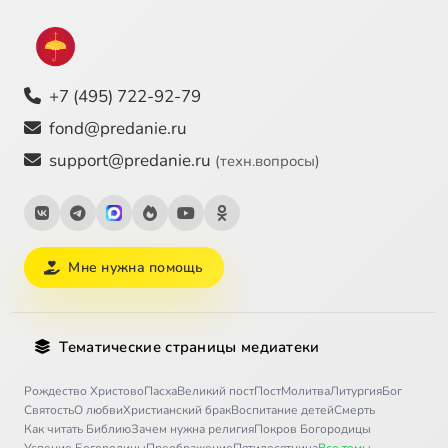
+7 (495) 722-92-79
fond@predanie.ru
support@predanie.ru
(техн.вопросы)
Мне нужна помощь
Тематические страницы медиатеки
Рождество Христово
Пасха
Великий пост
Пост
Молитва
Литургия
Бог
Святость
О любви
Христианский брак
Воспитание детей
Смерть
Как читать Библию
Зачем нужна религия
Покров Богородицы