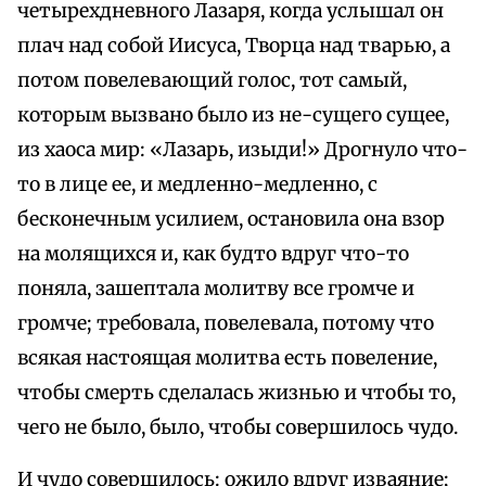
четырехдневного Лазаря, когда услышал он
плач над собой Иисуса, Творца над тварью, а
потом повелевающий голос, тот самый,
которым вызвано было из не-сущего сущее,
из хаоса мир: «Лазарь, изыди!» Дрогнуло что-
то в лице ее, и медленно-медленно, с
бесконечным усилием, остановила она взор
на молящихся и, как будто вдруг что-то
поняла, зашептала молитву все громче и
громче; требовала, повелевала, потому что
всякая настоящая молитва есть повеление,
чтобы смерть сделалась жизнью и чтобы то,
чего не было, было, чтобы совершилось чудо.
И чудо совершилось: ожило вдруг изваяние;