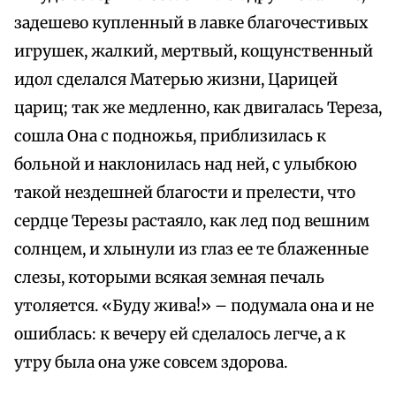
задешево купленный в лавке благочестивых
игрушек, жалкий, мертвый, кощунственный
идол сделался Матерью жизни, Царицей
цариц; так же медленно, как двигалась Тереза,
сошла Она с подножья, приблизилась к
больной и наклонилась над ней, с улыбкою
такой нездешней благости и прелести, что
сердце Терезы растаяло, как лед под вешним
солнцем, и хлынули из глаз ее те блаженные
слезы, которыми всякая земная печаль
утоляется. «Буду жива!» – подумала она и не
ошиблась: к вечеру ей сделалось легче, а к
утру была она уже совсем здорова.