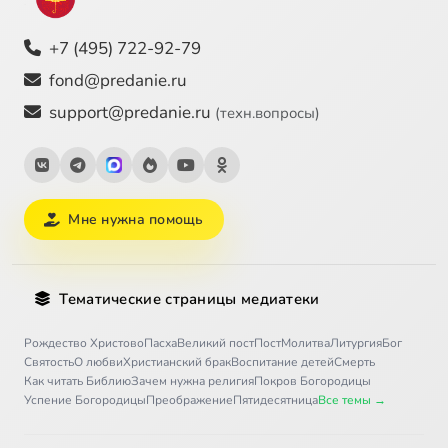
+7 (495) 722-92-79
fond@predanie.ru
support@predanie.ru
(техн.вопросы)
Мне нужна помощь
Тематические страницы медиатеки
Рождество Христово
Пасха
Великий пост
Пост
Молитва
Литургия
Бог
Святость
О любви
Христианский брак
Воспитание детей
Смерть
Как читать Библию
Зачем нужна религия
Покров Богородицы
Успение Богородицы
Преображение
Пятидесятница
Все темы →