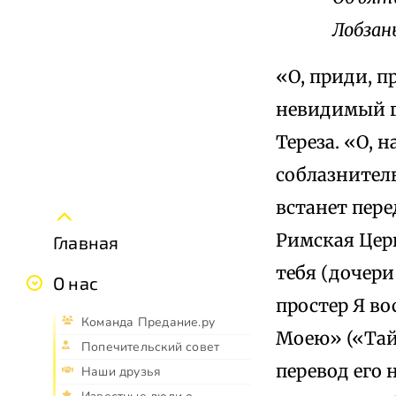
Лобзан
«О, приди, п
невидимый го
Тереза. «О, 
соблазнитель
встанет пере
Римская Цер
Главная
тебя (дочери
О нас
простер Я во
Команда Предание.ру
Моею» («Тайн
Попечительский совет
перевод его 
Наши друзья