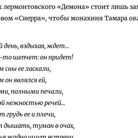
ах лермонтовского «Демона» стоит лишь за
овом «Сиерра», чтобы монахиня Тамара ок
й день, вздыхая, ждет…
-то шепчет: он придет!
м сны ее ласкали,
 он являлся ей,
ами, полными печали,
ой нежностью речей…
 грудь ее и плечи,
л дышать, туман в очах,
я жадно ищут встречи,