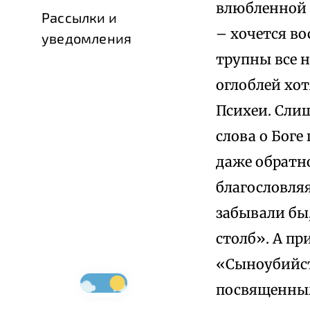
влюбленной и
Рассылки и
– хочется в
уведомления
трупны все н
оглоблей хот
Психеи. Слиш
слова о Боге
даже обратно
благословляя
забывали бы,
столб». А п
«Сыноубийст
посвященным