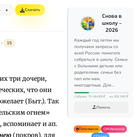
+
Скачать
%
Снова в
школу –
2026
Каждый год летом мы
15
получаем запросы со
всей России: помогите
собраться в школу. Семьи
с больными детьми или
родителями, семьи без
их три дочери,
пап или мам,
многодетные. Для…
еческих, что они
Собрано 79 564,89 ₽
из 300 000 ₽
желает (Быт.). Так
Помочь
ельским огнем»
 вспоминает и ап.
Популярное
Избранное
 нею
(покров), для
Позже