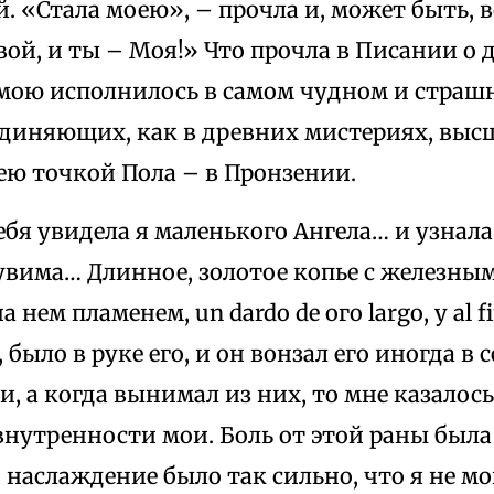
 «Стала моею», – прочла и, может быть, 
ой, и ты – Моя!» Что прочла в Писании о 
мою исполнилось в самом чудном и страшн
единяющих, как в древних мистериях, выс
ею точкой Пола – в Пронзении.
ебя увидела я маленького Ангела… и узнал
рувима… Длинное, золотое копье с железн
нем пламенем, un dardo de ого largo, у al fi
, было в руке его, и он вонзал его иногда в 
, а когда вынимал из них, то мне казалось,
нутренности мои. Боль от этой раны была 
и наслаждение было так сильно, что я не м