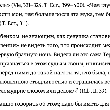
ь» (Vie, 321–324. Т. Есг., 399–400). «Чем г
сти мои, тем больше росла эта мука, тем б
. Есг., 311).
ебенком, не знающим, как девушка станов
нзении» не видеть того, что происходит м
ервую брачную ночь. Видела ли это сама Тер
 признаться в этом судьям своим, инквизи
еред ними до такой наготы та, кто была, 
площенною стыдливостью и страшилась все
омудрие словом или делом»? (Rib., II, 39).
ашно говорить об этом; надо бы иметь для 