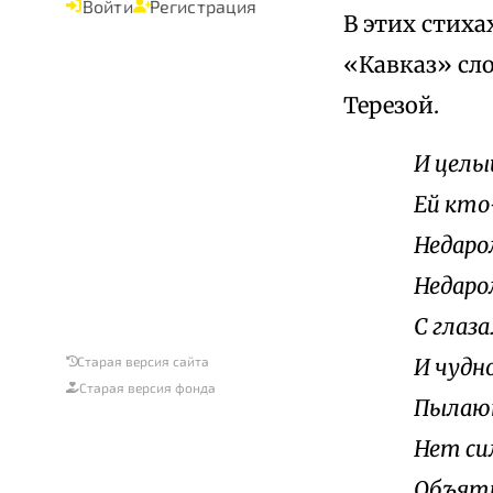
Войти
Регистрация
В этих стих
«Кавказ» сл
Терезой.
И целы
Ей кто
Недаро
Недаром
С глаз
И чудн
Старая версия сайта
Старая версия фонда
Пылают
Нет си
Объять