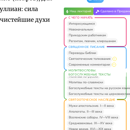
туллиан: сила
Наш лекторий
Сделано в Предан
С ЧЕГО НАЧАТЬ
и чистейшие духи
Интересующимся
Новоначальным
Приходским работникам
Регентам, певчим, клирошанам
СВЯЩЕННОЕ ПИСАНИЕ
Переводы Библии
Святоотеческие толкования
Современные комментарии
МОЛИТВОСЛОВЫ.
БОГОСЛУЖЕБНЫЕ ТЕКСТЫ
Молитвы по-русски
Молитвы по-славянски
Богослужебные тексты на русском язык
Богослужебные тексты на церковнослав
СВЯТООТЕЧЕСКОЕ НАСЛЕДИЕ
Мужи апостольские. I—II века
Апологеты. II—III века
Вселенские соборы. IV—VIII века
Средневековье. IX—XV века
Новое время. XVI—XIX века