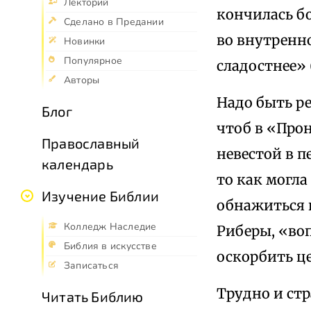
Лекторий
кончилась бол
Сделано в Предании
во внутренно
Новинки
Популярное
сладостнее» (Т
Авторы
Надо быть р
Блог
чтоб в «Про
Православный
невестой в п
календарь
то как могла
Изучение Библии
обнажиться п
Колледж Наследие
Риберы, «во
Библия в искусстве
оскорбить цел
Записаться
Трудно и стр
Читать Библию