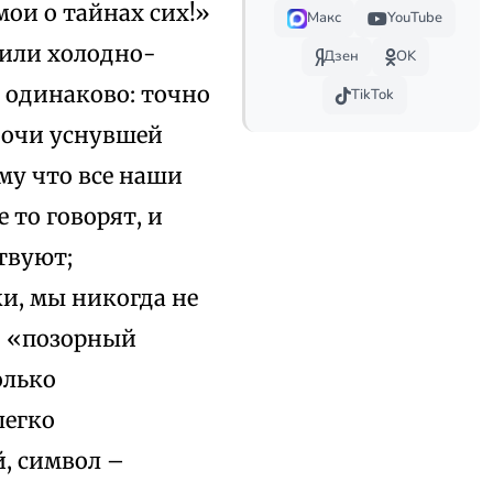
мои о тайнах сих!»
Макс
YouTube
 или холодно-
Дзен
OK
н одинаково: точно
TikTok
и очи уснувшей
ому что все наши
 то говорят, и
твуют;
ки, мы никогда не
ко «позорный
олько
легко
, символ –