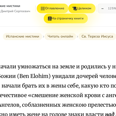
кие мистики
−
Оглавление
Целиком
125
 Дмитрий Сергеевич
На страничку книги
Испанские мистики
Читать онлайн
Св. Тереза Иисуса
ачали умножаться на земле и родились у н
ожии (Ben Elohim) увидали дочерей челов
 начали брать их в жены себе, какую кто по
ечестивое «смешение женской крови с анг
 Ангелов, соблазненных женскою прелестью,
но иметь жене на голове знаки власти
над