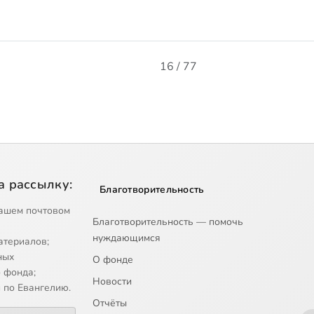
16 / 77
а рассылку:
Благотворительность
ашем почтовом
Благотворительность — помочь
нуждающимся
атериалов;
ных
О фонде
 фонда;
Новости
 по Евангелию.
Отчёты