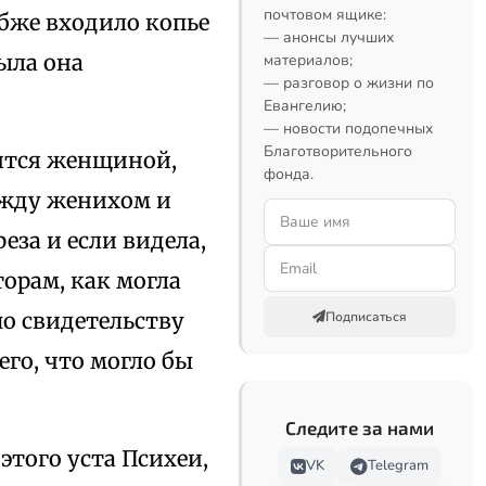
почтовом ящике:
лубже входило копье
— анонсы лучших
ыла она
материалов;
— разговор о жизни по
Евангелию;
— новости подопечных
Благотворительного
ится женщиной,
фонда.
ежду женихом и
еза и если видела,
торам, как могла
по свидетельству
Подписаться
го, что могло бы
Следите за нами
этого уста Психеи,
VK
Telegram