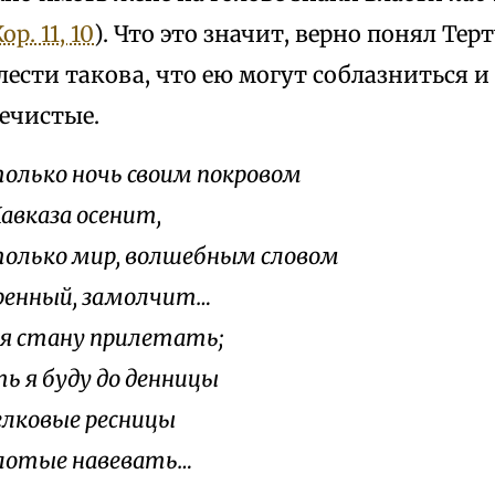
Кор. 11, 10
). Что это значит, верно понял Тер
ести такова, что ею могут соблазниться 
нечистые.
олько ночь своим покровом
Кавказа осенит,
олько мир, волшебным словом
ренный, замолчит…
 я стану прилетать;
ь я буду до денницы
елковые ресницы
лотые навевать…