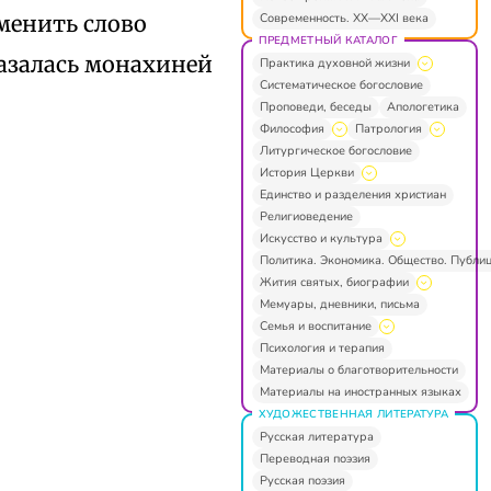
Современность. XX—XXI века
менить слово
ПРЕДМЕТНЫЙ КАТАЛОГ
азалась монахиней
Практика духовной жизни
Систематическое богословие
Проповеди, беседы
Апологетика
Философия
Патрология
Литургическое богословие
История Церкви
Единство и разделения христиан
Религиоведение
Искусство и культура
Политика. Экономика. Общество. Публи
Жития святых, биографии
Мемуары, дневники, письма
Семья и воспитание
Психология и терапия
Материалы о благотворительности
Материалы на иностранных языках
ХУДОЖЕСТВЕННАЯ ЛИТЕРАТУРА
Русская литература
Переводная поэзия
Русская поэзия