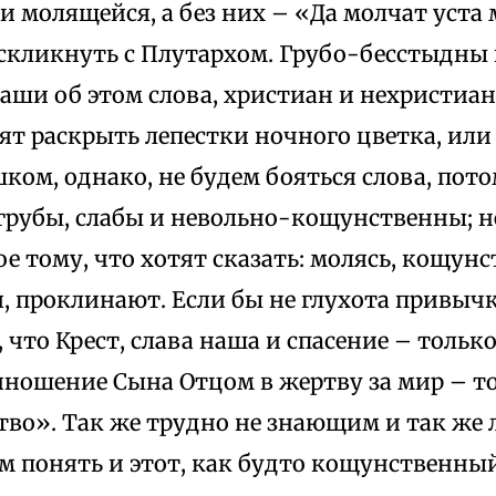
 молящейся, а без них – «Да молчат уста 
оскликнуть с Плутархом. Грубо-бесстыдны
аши об этом слова, христиан и нехристиа
ят раскрыть лепестки ночного цветка, ил
ком, однако, не будем бояться слова, пот
 грубы, слабы и невольно-кощунственны; не
е тому, что хотят сказать: молясь, кощунс
, проклинают. Если бы не глухота привыч
 что Крест, слава наша и спасение – толь
риношение Сына Отцом в жертву за мир – т
во». Так же трудно не знающим и так же 
 понять и этот, как будто кощунственный