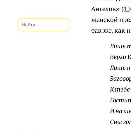
Ангелов» (
1 
женской прел
так же, как 
Лишь т
Верхи 
Лишь т
Загово
К тебе
Гостит
И на ш
Сны зо