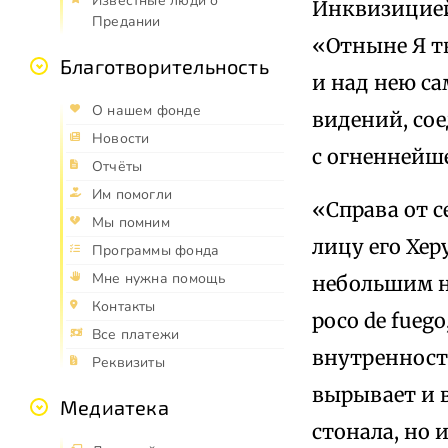
Известные люди о
Инквизицией.
Предании
«Отныне Я тв
Благотворительность
и над нею са
О нашем фонде
видений, со
Новости
с огненнейш
Отчёты
Им помогли
«Справа от с
Мы помним
лицу его Хе
Программы фонда
Мне нужна помощь
небольшим на 
Контакты
poco de fuego
Все платежи
внутренности
Реквизиты
вырывает и в
Медиатека
стонала, но 