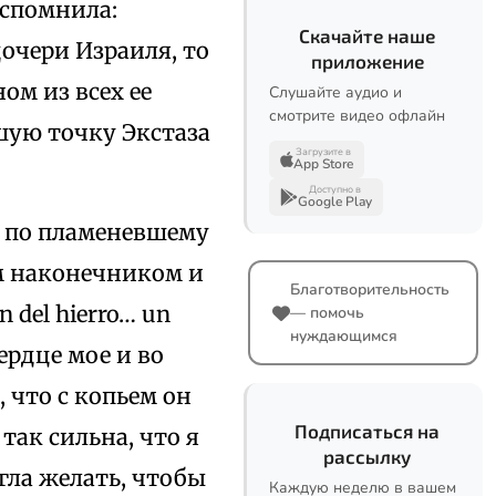
вспомнила:
Скачайте наше
дочери Израиля, то
приложение
ом из всех ее
Слушайте аудио и
смотрите видео офлайн
шую точку Экстаза
Загрузите в
App Store
Доступно в
Google Play
а по пламеневшему
ым наконечником и
Благотворительность
n del hierro… un
— помочь
нуждающимся
сердце мое и во
 что с копьем он
Подписаться на
так сильна, что я
рассылку
огла желать, чтобы
Каждую неделю в вашем