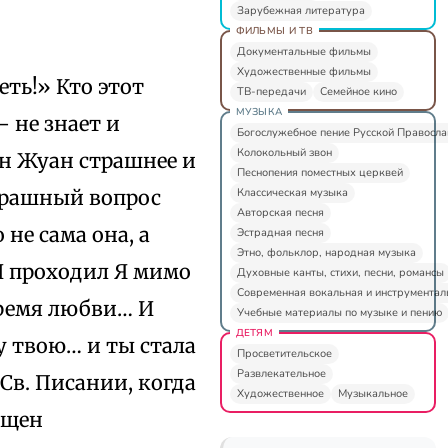
Зарубежная литература
ФИЛЬМЫ И ТВ
Документальные фильмы
Художественные фильмы
еть!» Кто этот
ТВ-передачи
Семейное кино
МУЗЫКА
– не знает и
Богослужебное пение Русской Правосл
Колокольный звон
он Жуан страшнее и
Песнопения поместных церквей
Классическая музыка
страшный вопрос
Авторская песня
 не сама она, а
Эстрадная песня
Этно, фольклор, народная музыка
И проходил Я мимо
Духовные канты, стихи, песни, романсы
Современная вокальная и инструментал
время любви… И
Учебные материалы по музыке и пению
ДЕТЯМ
у твою… и ты стала
Просветительское
Развлекательное
 Св. Писании, когда
Художественное
Музыкальное
ещен