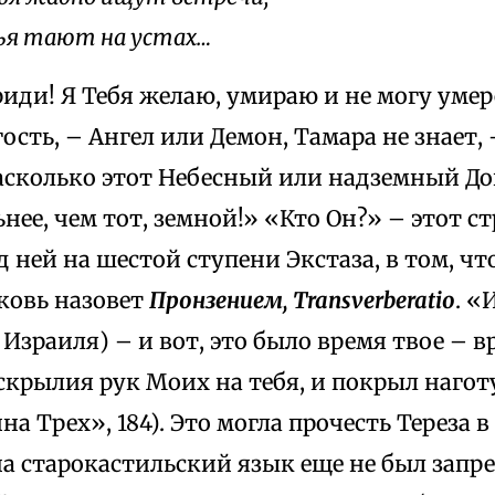
ья тают на устах…
риди! Я Тебя желаю, умираю и не могу умер
сть, – Ангел или Демон, Тамара не знает, 
насколько этот Небесный или надземный Д
нее, чем тот, земной!» «Кто Он?» – этот 
д ней на шестой ступени Экстаза, в том, что
ковь назовет
Пронзением, Transverberatio
. «
 Израиля) – и вот, это было время твое – 
скрылия рук Моих на тебя, и покрыл нагот
а Трех», 184). Это могла прочесть Тереза в
на старокастильский язык еще не был запр