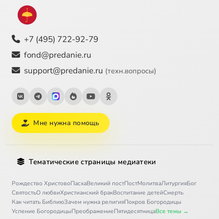
+7 (495) 722-92-79
fond@predanie.ru
support@predanie.ru
(техн.вопросы)
Мне нужна помощь
Тематические страницы медиатеки
Рождество Христово
Пасха
Великий пост
Пост
Молитва
Литургия
Бог
Святость
О любви
Христианский брак
Воспитание детей
Смерть
Как читать Библию
Зачем нужна религия
Покров Богородицы
Успение Богородицы
Преображение
Пятидесятница
Все темы →