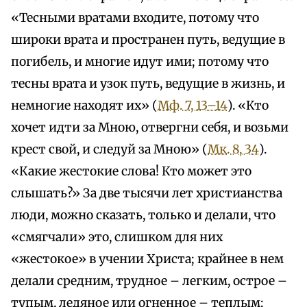
«Тесными вратами входите, потому что
широки врата и пространен путь, ведущие в
погибель, и многие идут ими; потому что
тесны врата и узок путь, ведущие в жизнь, и
немногие находят их» (
Мф. 7, 13–14
). «Кто
хочет идти за Мною, отвергни себя, и возьми
крест свой, и следуй за Мною» (
Мк. 8, 34
).
«Какие жестокие слова! Кто может это
слышать?» За две тысячи лет христианства
люди, можно сказать, только и делали, что
«смягчали» это, слишком для них
«жестокое» в учении Христа; крайнее в нем
делали средним, трудное – легким, острое –
тупым, ледяное или огненное – теплым;