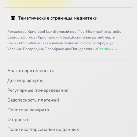
Тематические страницы медиатеки
Рождество Христово
Пасха
Великий пост
Пост
Молитва
Литургия
Бог
Святость
О любви
Христианский брак
Воспитание детей
Смерть
Как читать Библию
Зачем нужна религия
Покров Богородицы
Успение Богородицы
Преображение
Пятидесятница
Все темы →
Благотворительность
Договор оферты
Регулярные пожертвования
Безопасность платежей
Политика возврата
О проекте
Политика персональных данных