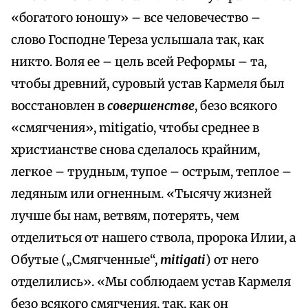
«богатого юношу» – все человечество –
слово Господне Тереза услышала так, как
никто. Воля ее – цель всей Реформы – та,
чтобы древний, суровый устав Кармеля был
восстановлен в
совершенстве
, безо всякого
«смягчения», mitigatio, чтобы среднее в
христианстве снова сделалось крайним,
легкое – трудным, тупое – острым, теплое –
ледяным или огненным. «Тысячу жизней
лучше бы нам, ветвям, потерять, чем
отделиться от нашего ствола, пророка Илии, а
Обутые („Смягченные“,
mitigati
) от него
отделились». «Мы соблюдаем устав Кармеля
безо всякого смягчения, так, как он