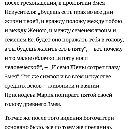
после грехопадения, в проклятии Змея
Искусителя: „Будешь есть прах во все дни
жизни твоей, и вражду положу между тобою
и между Женою, и между семенем твоим и
семенем Ее; будет оно поражать тебя в голову,
а ты будешь жалить его в пяту“, – вот почему
и то малое облачко „в пяту ноги
человеческой“, – „И семя Жены сотрет главу
Змея“. Тот же символ и во всем искусстве
средних веков – живописи и ваянии:
Приснодева Мария попирает пятой своей
голову древнего Змея.
Тотчас же после того видения Богоматери
основано было, все по тому же преданию,