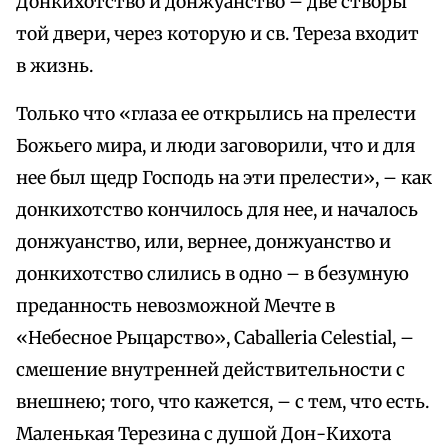
Донкихотство и донжуанство – две створы
той двери, через которую и св. Тереза входит
в жизнь.
Только что «глаза ее открылись на прелести
Божьего мира, и люди заговорили, что и для
нее был щедр Господь на эти прелести», – как
донкихотство кончилось для нее, и началось
донжуанство, или, вернее, донжуанство и
донкихотство слились в одно – в безумную
преданность невозможной Мечте в
«Небесное Рыцарство», Caballeria Celestial, –
смешение внутренней действительности с
внешнею; того, что кажется, – с тем, что есть.
Маленькая Терезина с душой Дон-Кихота