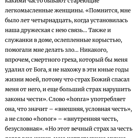
какими часто бывают стареющие
легкомысленные женщины. «Помнится, мне
было лет четырнадцать, когда установилась
наша дружеская с нею связь… Также и
служанки в доме, ослепленные корыстью,
помогали мне делать зло… Никакого,
впрочем, смертного греха, который бы меня
удалил от Бога, я не нахожу в эти юные годы
жизни моей, потому что страх Божий спасал
меня от него, и еще больший страх нарушить
законы чести». Слово «honra» употребляет
она, что значит – «внешняя, условная честь»,
а не слово «honor» – «внутренняя честь,
безусловная». «Но этот вечный страх за честь