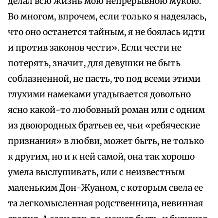
делал всю жизнь мою непрерывною мукою.
Во многом, впрочем, если только я надеялась,
что оно останется тайным, я не боялась идти
и против законов чести». Если чести не
потерять, значит, для девушки не быть
соблазненной, не пасть, то под всеми этими
глухими намеками угадывается довольно
ясно какой-то любовный роман или с одним
из двоюродных братьев ее, чьи «ребяческие
признания» в любви, может быть, не только
к другим, но и к ней самой, она так хорошо
умела выслушивать, или с неизвестным
маленьким Дон-Жуаном, с которым свела ее
та легкомысленная родственница, невинная