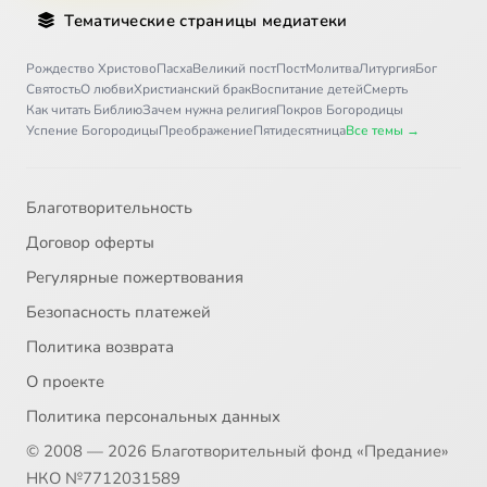
Тематические страницы медиатеки
Рождество Христово
Пасха
Великий пост
Пост
Молитва
Литургия
Бог
Святость
О любви
Христианский брак
Воспитание детей
Смерть
Как читать Библию
Зачем нужна религия
Покров Богородицы
Успение Богородицы
Преображение
Пятидесятница
Все темы →
Благотворительность
Договор оферты
Регулярные пожертвования
Безопасность платежей
Политика возврата
О проекте
Политика персональных данных
© 2008 — 2026 Благотворительный фонд «Предание»
НКО №7712031589