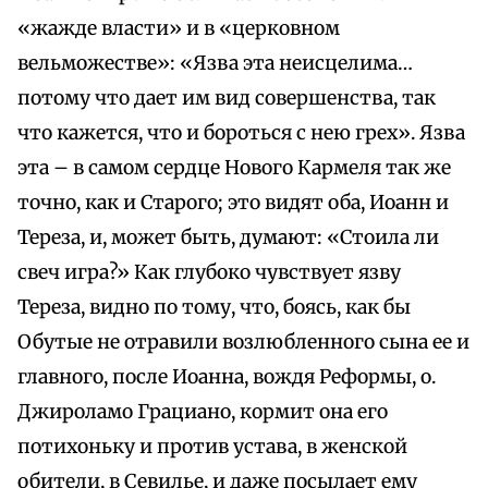
«жажде власти» и в «церковном
вельможестве»: «Язва эта неисцелима…
потому что дает им вид совершенства, так
что кажется, что и бороться с нею грех». Язва
эта – в самом сердце Нового Кармеля так же
точно, как и Старого; это видят оба, Иоанн и
Тереза, и, может быть, думают: «Стоила ли
свеч игра?» Как глубоко чувствует язву
Тереза, видно по тому, что, боясь, как бы
Обутые не отравили возлюбленного сына ее и
главного, после Иоанна, вождя Реформы, о.
Джироламо Грациано, кормит она его
потихоньку и против устава, в женской
обители, в Севилье, и даже посылает ему