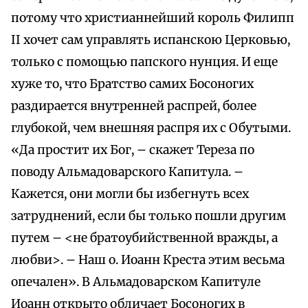
потому что христианнейший король Филипп
II хочет сам управлять испанскою Церковью,
только с помощью папского нунция. И еще
хуже то, что Братство самих Босоногих
раздирается внутренней распрей, более
глубокой, чем внешняя распря их с Обутыми.
«Да простит их Бог, – скажет Тереза по
поводу Альмадоварского Капитула. –
Кажется, они могли бы избегнуть всех
затруднений, если бы только пошли другим
путем – <не братоубийственной вражды, а
любви>. – Наш о. Иоанн Креста этим весьма
опечален». В Альмадоварском Капитуле
Иоанн открыто обличает Босоногих в