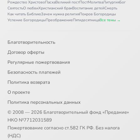
Рождество Христово
Пасха
Великий пост
Пост
Молитва
Литургия
Бог
Святость
О любви
Христианский брак
Воспитание детей
Смерть
Как читать Библию
Зачем нужна религия
Покров Богородицы
Успение Богородицы
Преображение
Пятидесятница
Все темы →
Благотворительность
Договор оферты
Регулярные пожертвования
Безопасность платежей
Политика возврата
О проекте
Политика персональных данных
© 2008 — 2026 Благотворительный фонд «Предание»
НКО №7712031589
Пожертвование согласно ст.582 ГК РФ. Без налога
(НДС)