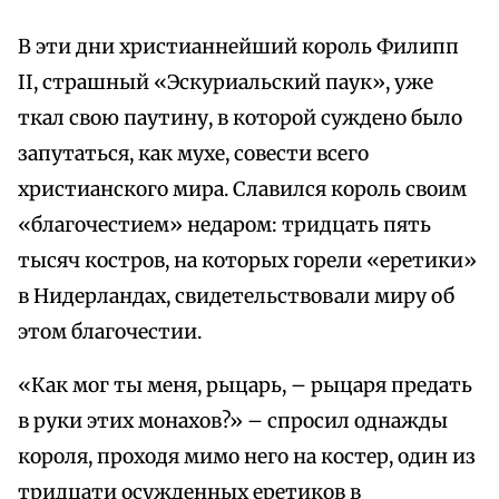
В эти дни христианнейший король Филипп
II, страшный «Эскуриальский паук», уже
ткал свою паутину, в которой суждено было
запутаться, как мухе, совести всего
христианского мира. Славился король своим
«благочестием» недаром: тридцать пять
тысяч костров, на которых горели «еретики»
в Нидерландах, свидетельствовали миру об
этом благочестии.
«Как мог ты меня, рыцарь, – рыцаря предать
в руки этих монахов?» – спросил однажды
короля, проходя мимо него на костер, один из
тридцати осужденных еретиков в