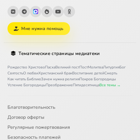
Мне нужна помощь
Тематические страницы медиатеки
Рождество Христово
Пасха
Великий пост
Пост
Молитва
Литургия
Бог
Святость
О любви
Христианский брак
Воспитание детей
Смерть
Как читать Библию
Зачем нужна религия
Покров Богородицы
Успение Богородицы
Преображение
Пятидесятница
Все темы →
Благотворительность
Договор оферты
Регулярные пожертвования
Безопасность платежей