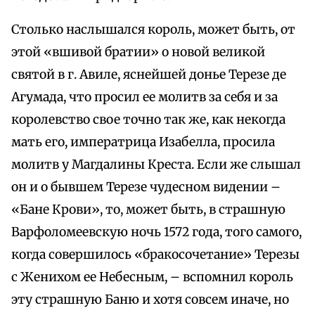
Столько наслышался король, может быть, от
этой «вшивой братии» о новой великой
святой в г. Авиле, яснейшей донье Терезе де
Агумада, что просил ее молитв за себя и за
королевство свое точно так же, как некогда
мать его, императрица Изабелла, просила
молитв у Магдалины Креста. Если же слышал
он и о бывшем Терезе чудесном видении –
«Бане Крови», то, может быть, в страшную
Варфоломеевскую ночь 1572 года, того самого,
когда совершилось «бракосочетание» Терезы
с Женихом ее Небесным, – вспомнил король
эту страшную Баню и хотя совсем иначе, но