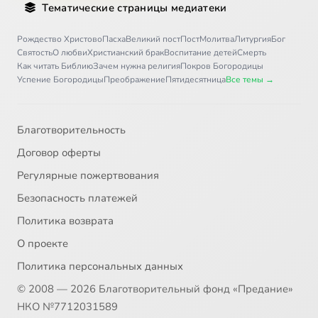
Тематические страницы медиатеки
Рождество Христово
Пасха
Великий пост
Пост
Молитва
Литургия
Бог
Святость
О любви
Христианский брак
Воспитание детей
Смерть
Как читать Библию
Зачем нужна религия
Покров Богородицы
Успение Богородицы
Преображение
Пятидесятница
Все темы →
Благотворительность
Договор оферты
Регулярные пожертвования
Безопасность платежей
Политика возврата
О проекте
Политика персональных данных
© 2008 — 2026 Благотворительный фонд «Предание»
НКО №7712031589