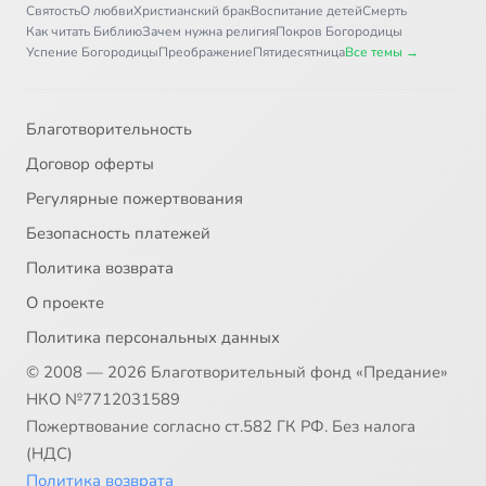
Святость
О любви
Христианский брак
Воспитание детей
Смерть
Как читать Библию
Зачем нужна религия
Покров Богородицы
Успение Богородицы
Преображение
Пятидесятница
Все темы →
Благотворительность
Договор оферты
Регулярные пожертвования
Безопасность платежей
Политика возврата
О проекте
Политика персональных данных
© 2008 — 2026 Благотворительный фонд «Предание»
НКО №7712031589
Пожертвование согласно ст.582 ГК РФ. Без налога
(НДС)
Политика возврата