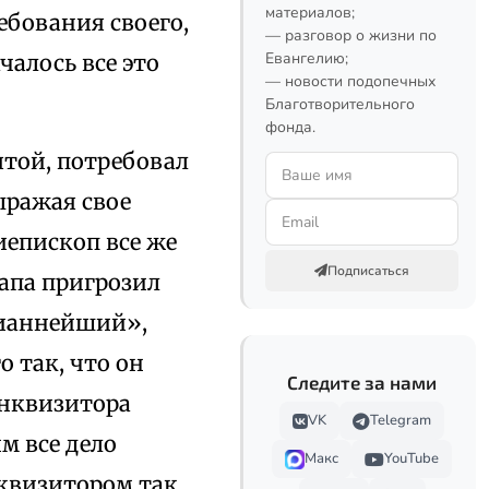
материалов;
ебования своего,
— разговор о жизни по
Евангелию;
чалось все это
— новости подопечных
Благотворительного
фонда.
той, потребовал
ыражая свое
иепископ все же
Подписаться
Папа пригрозил
тианнейший»,
о так, что он
Следите за нами
Инквизитора
VK
Telegram
м все дело
Макс
YouTube
квизитором так,