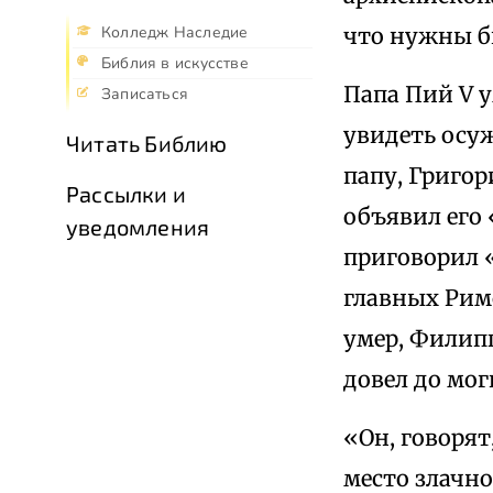
что нужны б
Колледж Наследие
Библия в искусстве
Папа Пий V у
Записаться
увидеть осу
Читать Библию
папу, Григор
Рассылки и
объявил его
уведомления
приговорил 
главных Римс
умер, Филипп
довел до мог
«Он, говорят
место злачно