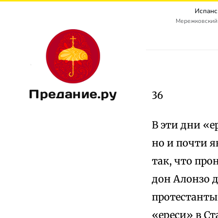
Испанс
Мережковский
Предание.ру
36
В эти дни «е
но и почти я
так, что про
дон Алонзо д
протестанты,
«ереси» в Ст