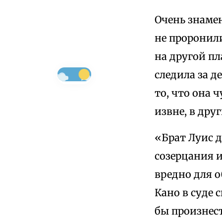
Очень знамен
не проронили
на другой пл
следила за д
то, что она 
извне, в друг
«Брат Луис 
созерцания и
вредно для 
Кано в суде 
бы произнест