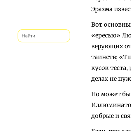
Эразма извес
Вот основны
«ересью» Лю
верующих от
таинств; «Тщ
кусок теста,
делах не ну
Но может быт
Иллюминатов
добрые и свя