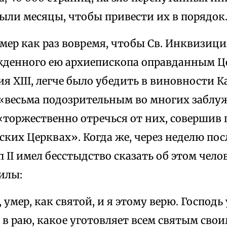
ыли месяцы, чтобы привести их в порядок
мер как раз вовремя, чтобы Св. Инквизици
жденного ею архиепископа оправданным Це
ия XIII, легче было убедить в виновности 
 «весьма подозрительным во многих заблу
«торжественно отречься от них, совершив 
ких Церквах». Когда же, через неделю посл
 II имел бесстыдство сказать об этом чело
илы:
, умер, как святой, и я этому верю. Господь
 в раю, какое уготовляет всем святым свои