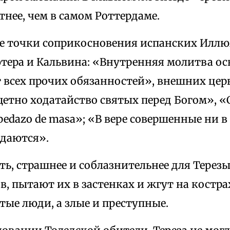
тнее, чем в самом Роттердаме.
е точки соприкосновения испанских Иллю
тера и Кальвина: «Внутренняя молитва о
 всех прочих обязанностей», внешних це
етно ходатайство святых перед Богом», «С
 pedazo de masa»; «В вере совершенные ни 
ждаются».
ь, страшнее и соблазнительнее для Терезы 
, пытают их в застенках и жгут на костр
тые люди, а злые и преступные.