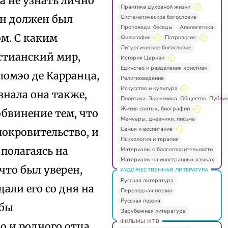
а не узнать лично
Практика духовной жизни
он должен был
Систематическое богословие
Проповеди, беседы
Апологетика
ом. С каким
Философия
Патрология
Литургическое богословие
истианский мир,
История Церкви
Единство и разделения христиан
ломэо де Карранца,
Религиоведение
Искусство и культура
знала она также,
Политика. Экономика. Общество. Публи
Жития святых, биографии
обвинение тем, что
Мемуары, дневники, письма
Семья и воспитание
покровительство, и
Психология и терапия
 полагаясь на
Материалы о благотворительности
Материалы на иностранных языках
что был уверен,
ХУДОЖЕСТВЕННАЯ ЛИТЕРАТУРА
Русская литература
дали его со дня на
Переводная поэзия
Русская поэзия
 бы
Зарубежная литература
ФИЛЬМЫ И ТВ
о и родного отца