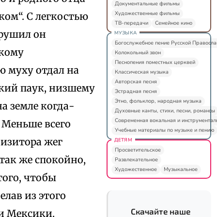
Документальные фильмы
Художественные фильмы
иком“. С легкостью
ТВ-передачи
Семейное кино
арушил он
МУЗЫКА
Богослужебное пение Русской Правосл
икому
Колокольный звон
Песнопения поместных церквей
 муху отдал на
Классическая музыка
Авторская песня
кий паук, низшему
Эстрадная песня
Этно, фольклор, народная музыка
а земле когда-
Духовные канты, стихи, песни, романсы
Современная вокальная и инструментал
. Меньше всего
Учебные материалы по музыке и пению
визитора жег
ДЕТЯМ
Просветительское
так же спокойно,
Развлекательное
Художественное
Музыкальное
того, чтобы
делав из этого
Скачайте наше
 и Мексики.