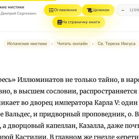
кие мистики
−
Оглавление
Целиком
125
 Дмитрий Сергеевич
На страничку книги
Испанские мистики
Читать онлайн
Св. Тереза Иисуса
ресь» Иллюминатов не только тайно, в на
вно, в высшем сословии, распространяется
никает во дворец императора Карла V: один 
е Вальдес, и придворный проповедник, о. В
 а дворцовый капеллан, Казалла, даже по
арой Кастилии. В главном же гнезде «ерет