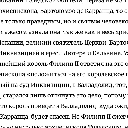
новании Толедской обители, Тереза не могл
рхиепископа, Бартоломэо де Карранца, то 
не только праведным, но и святым человек
 ужасом узнала она, так же как и весь хр
спании, великий святитель Церкви, Барто
Инквизицией в ереси Лютера и Кальвина. У
нейший король Филипп II ответил на это 
пископа «положиться на его королевское 
ый на суд Инквизиции, в Валладолид, тот,
, старался лишь оттянуть это дело, потому 
что король приедет в Валладолид, куда ожи
, Карранца, будет спасен. Но Филипп II сжег
чно не только архиепископа Толедского, н