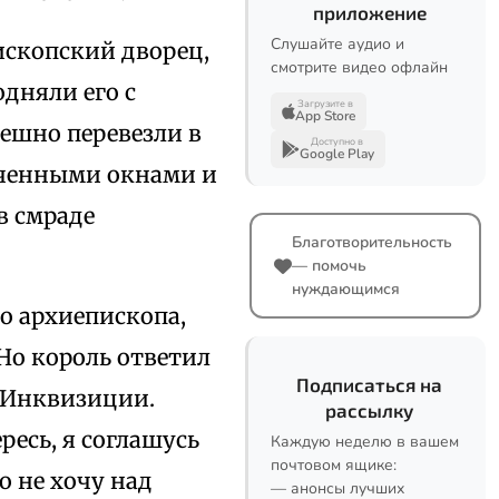
приложение
Слушайте аудио и
ископский дворец,
смотрите видео офлайн
одняли его с
Загрузите в
App Store
ешно перевезли в
Доступно в
Google Play
лоченными окнами и
в смраде
Благотворительность
— помочь
нуждающимся
ло архиепископа,
Но король ответил
Подписаться на
. Инквизиции.
рассылку
ресь, я соглашусь
Каждую неделю в вашем
почтовом ящике:
о не хочу над
— анонсы лучших