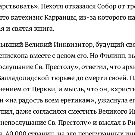
рствовать». Нехотя отказался Собор от тр
что катехизис Карранцы, из-за которого на
ая и святая книга.
 бывший Великий Инквизитор, будущий свя
пископа вместе с делом его. Но Филипп, в
слушание Св. Престолу», ответил, что арх
Валладолидской тюрьме до смерти своей. 
чением от Церкви, и мысль, что он, «хрис
н «на радость всем еретикам», ужаснула ег
упил, даже согласился сместить Великого 
 непослушание Св. Престолу» и выслал в Ри
, 40 000 страниц, на зло перепутанных ин