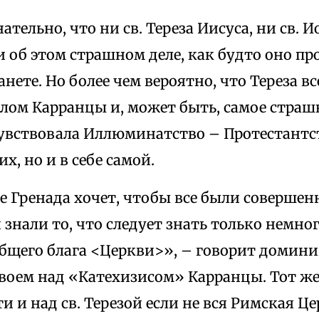
ательно, что ни св. Тереза Иисуса, ни св. 
 об этом страшном деле, как будто оно пр
анете. Но более чем вероятно, что Тереза 
елом Карранцы и, может быть, самое страш
чувствовала Иллюминатство – Протестантс
их, но и в себе самой.
де Гренада хочет, чтобы все были соверш
 знали то, что следует знать только немног
общего блага <Церкви>», – говорит домин
своем над «Катехизисом» Карранцы. Тот же
и и над св. Терезой если не вся Римская Це