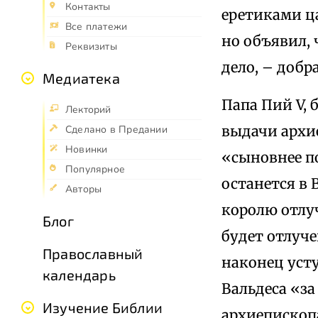
Контакты
еретиками ца
Все платежи
но объявил, 
Реквизиты
дело, – добр
Медиатека
Папа Пий V,
Лекторий
выдачи архие
Сделано в Предании
Новинки
«сыновнее по
Популярное
останется в 
Авторы
королю отлу
Блог
будет отлуче
Православный
наконец уст
календарь
Вальдеса «за
Изучение Библии
архиепископа