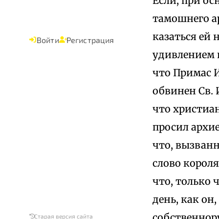
Если, при ос
тамошнего а
казаться ей 
Войти
Регистрация
удивлением и
что Примас И
обвинен Св. 
что христиан
просил архие
что, вызванн
слово короля
что, только 
день, как он
собственнору
Старая версия сайта