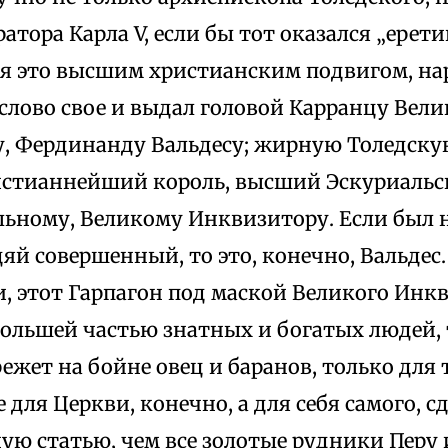
ратора Карла V, если бы тот оказался „ерет
ая это высшим христианским подвигом, н
слово свое и выдал головой Карранцу Вел
, Фердинанду Вальдесу; жирную Толедскую
истианнейший король, высший Эскуриальс
льному, Великому Инквизитору. Если был н
яй совершенный, то это, конечно, Вальдес
и, этот Гарпагон под маской Великого Инк
большей частью знатных и богатых людей, 
ежет на бойне овец и баранов, только для 
 для Церкви, конечно, а для себя самого, с
ую статью, чем все золотые рудники Перу