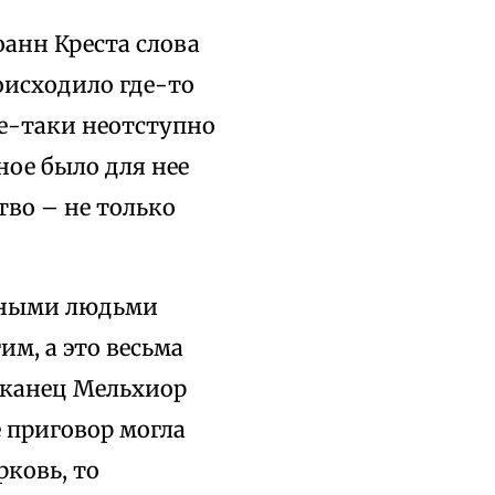
Иоанн Креста слова
оисходило где-то
все-таки неотступно
ное было для нее
тво – не только
енными людьми
им, а это весьма
иканец Мельхиор
 приговор могла
рковь, то