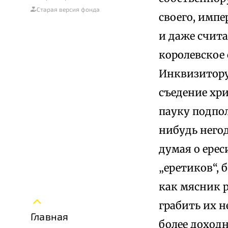
Старая версия фонда
своего, импе
и даже счит
королевское 
Инквизитору
съедение хр
пауку подпо
нибудь негод
думая о ерес
„еретиков“, 
как мясник р
грабить их не
Главная
более доходн