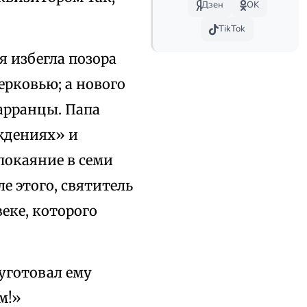
Дзен
OK
.
TikTok
я избегла позора
рковью; а нового
Карранцы. Папа
ждениях» и
покаяние в семи
е этого, святитель
веке, которого
 уготовал ему
м!»