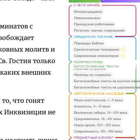
С ЧЕГО НАЧАТЬ
Интересующимся
Новоначальным
Приходским работникам
минатов с
Регентам, певчим, клирошанам
свобождает
СВЯЩЕННОЕ ПИСАНИЕ
Переводы Библии
рковных молитв и
Святоотеческие толкования
Современные комментарии
в. Гостия только
МОЛИТВОСЛОВЫ.
БОГОСЛУЖЕБНЫЕ ТЕКСТЫ
Молитвы по-русски
в каких внешних
Молитвы по-славянски
Богослужебные тексты на русском язык
Богослужебные тексты на церковнослав
СВЯТООТЕЧЕСКОЕ НАСЛЕДИЕ
то, что гонят
Мужи апостольские. I—II века
Апологеты. II—III века
ах Инквизиции не
Вселенские соборы. IV—VIII века
Средневековье. IX—XV века
Новое время. XVI—XIX века
Современность. XX—XXI века
ПРЕДМЕТНЫЙ КАТАЛОГ