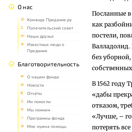
О нас
Посланные в
Команда Предание.ру
как разбойни
Попечительский совет
постели, по
Наши друзья
Известные люди о
Валладолид.
Предании
без уборной,
Благотворительность
собственных
О нашем фонде
В 1562 году 
Новости
«дабы прекр
Отчёты
Им помогли
отказом, тре
Мы помним
«Лучше, – го
Программы фонда
потерять все
Мне нужна помощь