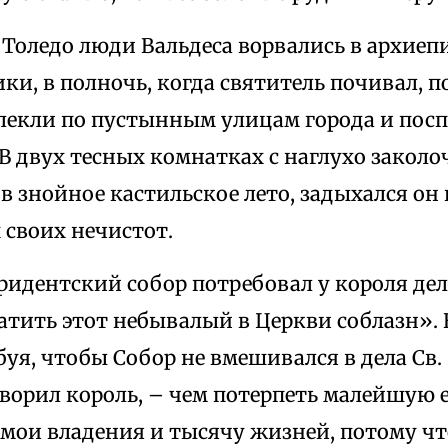
 Толедо люди Вальдеса ворвались в архиеп
ки, в полночь, когда святитель почивал, п
влекли по пустынным улицам города и посп
 В двух тесных комнатках с наглухо зако
 в знойное кастильское лето, задыхался он 
 своих нечистот.
Тридентский собор потребовал у короля де
атить этот небывалый в Церкви соблазн». 
буя, чтобы Собор не вмешивался в дела Св
ворил король, – чем потерпеть малейшую е
 мои владения и тысячу жизней, потому чт