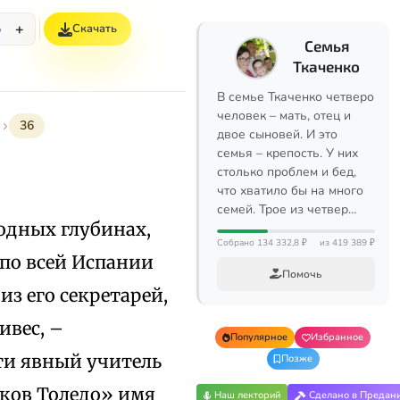
+
Скачать
%
Семья
Ткаченко
В семье Ткаченко четверо
человек – мать, отец и
36
двое сыновей. И это
семья – крепость. У них
столько проблем и бед,
что хватило бы на много
семей. Трое из четвер…
родных глубинах,
Собрано 134 332,8 ₽
из 419 389 ₽
 по всей Испании
Помочь
из его секретарей,
ивес, –
Популярное
Избранное
чти явный учитель
Позже
иков Толедо» имя
Наш лекторий
Сделано в Предан